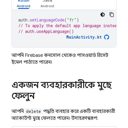
Kotlin
Java
auth
.
setLanguageCode
(
"fr"
)
// To apply the default app language instead of
// auth.useAppLanguage()
MainActivity.kt
আপনি
Firebase
কনসোল থেকেও পাসওয়ার্ড রিসেট
ইমেল পাঠাতে পারেন।
একজন ব্যবহারকারীকে মুছে
ফেলুন
আপনি
delete
পদ্ধতি ব্যবহার করে একটি ব্যবহারকারী
অ্যাকাউন্ট মুছে ফেলতে পারেন। উদাহরণস্বরূপ: