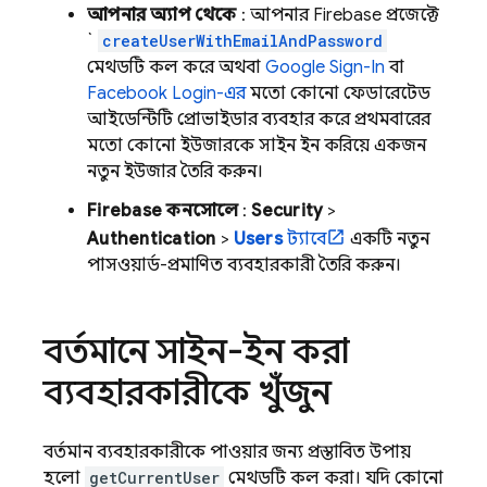
আপনার অ্যাপ থেকে
: আপনার Firebase প্রজেক্টে
`
createUserWithEmailAndPassword
মেথডটি কল করে অথবা
Google Sign-In
বা
Facebook Login-এর
মতো কোনো ফেডারেটেড
আইডেন্টিটি প্রোভাইডার ব্যবহার করে প্রথমবারের
মতো কোনো ইউজারকে সাইন ইন করিয়ে একজন
নতুন ইউজার তৈরি করুন।
Firebase
কনসোলে
:
Security
>
Authentication
>
Users
ট্যাবে
একটি নতুন
পাসওয়ার্ড-প্রমাণিত ব্যবহারকারী তৈরি করুন।
বর্তমানে সাইন-ইন করা
ব্যবহারকারীকে খুঁজুন
বর্তমান ব্যবহারকারীকে পাওয়ার জন্য প্রস্তাবিত উপায়
হলো
getCurrentUser
মেথডটি কল করা। যদি কোনো