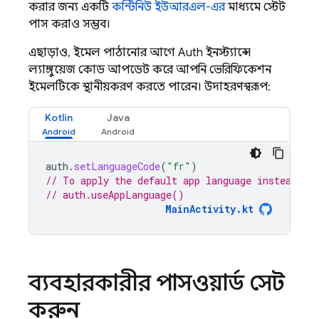
করার জন্য একটি
কন্টিনিউ ইউআরএল-এর
মাধ্যমে স্টেট
পাস করাও সম্ভব।
এছাড়াও, ইমেল পাঠানোর আগে Auth ইনস্ট্যান্সে
ল্যাঙ্গুয়েজ কোড আপডেট করে আপনি ভেরিফিকেশন
ইমেলটিকে স্থানীয়করণ করতে পারেন। উদাহরণস্বরূপ:
Kotlin
Java
auth
.
setLanguageCode
(
"fr"
)
// To apply the default app language instead of
// auth.useAppLanguage()
MainActivity.kt
ব্যবহারকারীর পাসওয়ার্ড সেট
করুন