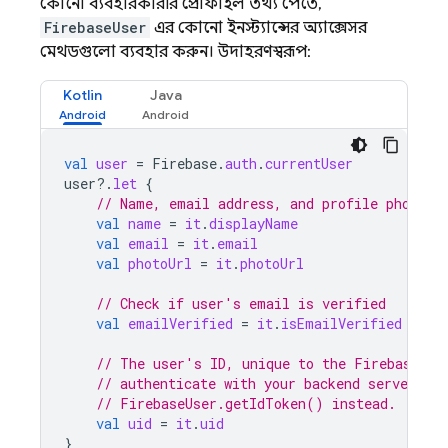
কোনো ব্যবহারকারীর প্রোফাইল তথ্য পেতে,
FirebaseUser
এর কোনো ইনস্ট্যান্সের অ্যাক্সেসর
মেথডগুলো ব্যবহার করুন। উদাহরণস্বরূপ:
Kotlin
Java
val
user
=
Firebase
.
auth
.
currentUser
user
?.
let
{
// Name, email address, and profile photo U
val
name
=
it
.
displayName
val
email
=
it
.
email
val
photoUrl
=
it
.
photoUrl
// Check if user's email is verified
val
emailVerified
=
it
.
isEmailVerified
// The user's ID, unique to the Firebase pr
// authenticate with your backend server, if
// FirebaseUser.getIdToken() instead.
val
uid
=
it
.
uid
}