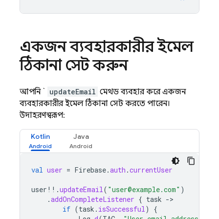
একজন ব্যবহারকারীর ইমেল
ঠিকানা সেট করুন
আপনি `
updateEmail
মেথড ব্যবহার করে একজন
ব্যবহারকারীর ইমেল ঠিকানা সেট করতে পারেন।
উদাহরণস্বরূপ:
Kotlin
Java
val
user
=
Firebase
.
auth
.
currentUser
user
!!
.
updateEmail
(
"user@example.com"
)
.
addOnCompleteListener
{
task
-
if
(
task
.
isSuccessful
)
{
Log
.
d
(
TAG
,
"User email address upda