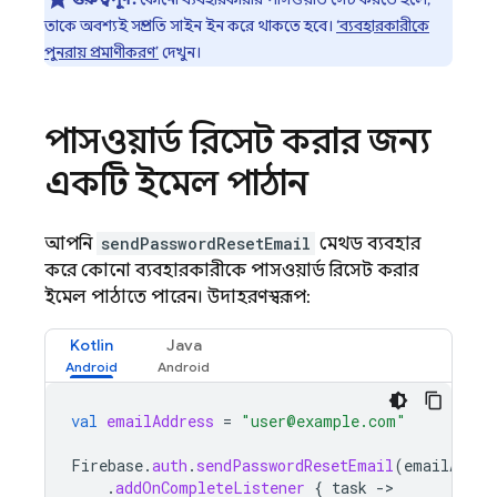
তাকে অবশ্যই সম্প্রতি সাইন ইন করে থাকতে হবে।
‘ব্যবহারকারীকে
পুনরায় প্রমাণীকরণ’
দেখুন।
পাসওয়ার্ড রিসেট করার জন্য
একটি ইমেল পাঠান
আপনি
sendPasswordResetEmail
মেথড ব্যবহার
করে কোনো ব্যবহারকারীকে পাসওয়ার্ড রিসেট করার
ইমেল পাঠাতে পারেন। উদাহরণস্বরূপ:
Kotlin
Java
val
emailAddress
=
"user@example.com"
Firebase
.
auth
.
sendPasswordResetEmail
(
emailAddre
.
addOnCompleteListener
{
task
-