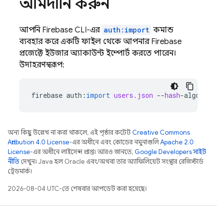
আমদানি করুন
আপনি Firebase CLI-এর
auth:import
কমান্ড
ব্যবহার করে একটি ফাইল থেকে আপনার Firebase
প্রজেক্টে ইউজার অ্যাকাউন্ট ইম্পোর্ট করতে পারেন।
উদাহরণস্বরূপ:
firebase
auth
:
import
users.json
--
hash
-
algo
=
scr
অন্য কিছু উল্লেখ না করা থাকলে, এই পৃষ্ঠার কন্টেন্ট
Creative Commons
Attribution 4.0 License
-এর অধীনে এবং কোডের নমুনাগুলি
Apache 2.0
License
-এর অধীনে লাইসেন্স প্রাপ্ত। আরও জানতে,
Google Developers সাইট
নীতি
দেখুন। Java হল Oracle এবং/অথবা তার অ্যাফিলিয়েট সংস্থার রেজিস্টার্ড
ট্রেডমার্ক।
2026-08-04 UTC-তে শেষবার আপডেট করা হয়েছে।