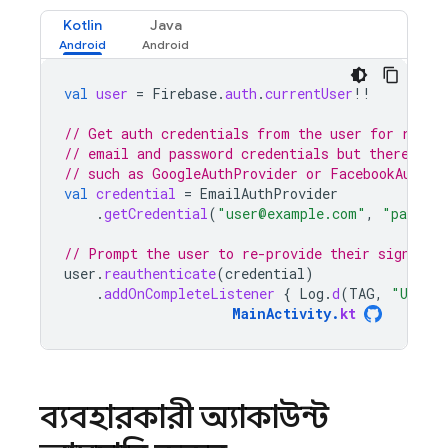
Kotlin
Java
val
user
=
Firebase
.
auth
.
currentUser
!!
// Get auth credentials from the user for re-au
// email and password credentials but there are
// such as GoogleAuthProvider or FacebookAuthPr
val
credential
=
EmailAuthProvider
.
getCredential
(
"user@example.com"
,
"passwor
// Prompt the user to re-provide their sign-in 
user
.
reauthenticate
(
credential
)
.
addOnCompleteListener
{
Log
.
d
(
TAG
,
"User r
MainActivity
.
kt
ব্যবহারকারী অ্যাকাউন্ট