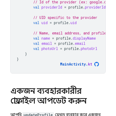
// Id of the provider (ex: google.com)
val
providerId
=
profile
.
providerId
// UID specific to the provider
val
uid
=
profile
.
uid
// Name, email address, and profile pho
val
name
=
profile
.
displayName
val
email
=
profile
.
email
val
photoUrl
=
profile
.
photoUrl
}
}
MainActivity
.
kt
একজন ব্যবহারকারীর
প্রোফাইল আপডেট করুন
আপনি
updateProfile
মেথড ব্যবহার করে একজন