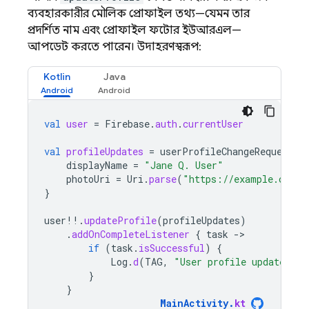
ব্যবহারকারীর মৌলিক প্রোফাইল তথ্য—যেমন তার
প্রদর্শিত নাম এবং প্রোফাইল ফটোর ইউআরএল—
আপডেট করতে পারেন। উদাহরণস্বরূপ:
Kotlin
Java
val
user
=
Firebase
.
auth
.
currentUser
val
profileUpdates
=
userProfileChangeRequest
{
displayName
=
"Jane Q. User"
photoUri
=
Uri
.
parse
(
"https://example.com/j
}
user
!!
.
updateProfile
(
profileUpdates
)
.
addOnCompleteListener
{
task
-
if
(
task
.
isSuccessful
)
{
Log
.
d
(
TAG
,
"User profile updated."
)
}
}
MainActivity
.
kt