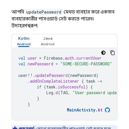
আপনি
updatePassword
মেথড ব্যবহার করে একজন
ব্যবহারকারীর পাসওয়ার্ড সেট করতে পারেন।
উদাহরণস্বরূপ:
Kotlin
Java
val
user
=
Firebase
.
auth
.
currentUser
val
newPassword
=
"SOME-SECURE-PASSWORD"
user
!!
.
updatePassword
(
newPassword
)
.
addOnCompleteListener
{
task
-
if
(
task
.
isSuccessful
)
{
Log
.
d
(
TAG
,
"User password updated."
}
}
MainActivity
.
kt
গুরুত্বপূর্ণ:
কোনো ব্যবহারকারীর পাসওয়ার্ড সেট করতে হলে,