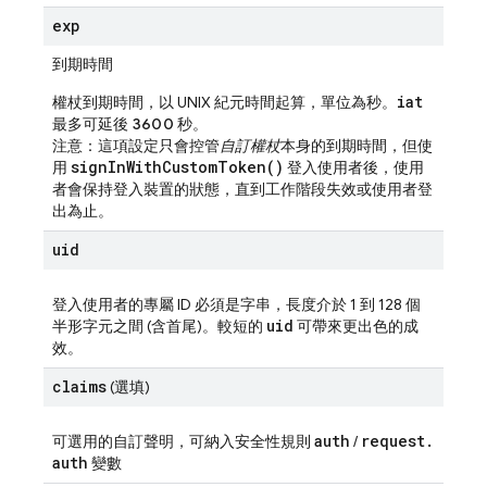
exp
到期時間
iat
權杖到期時間，以 UNIX 紀元時間起算，單位為秒。
最多可
延後 3600 秒
。
注意：這項設定只會控管
自訂權杖
本身的到期時間，但使
sign
In
With
Custom
Token(
)
用
登入使用者後，使用
者會保持登入裝置的狀態，直到工作階段失效或使用者登
出為止。
uid
登入使用者的專屬 ID 必須是字串，長度介於 1 到 128 個
uid
半形字元之間 (含首尾)。較短的
可帶來更出色的成
效。
claims
(選填)
auth
request
.
可選用的自訂聲明，可納入安全性規則
/
auth
變數