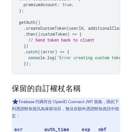
premiumAccount
:
true
,
};
getAuth
()
.
createCustomToken
(
userId
,
additionalClaims
)
.
then
((
customToken
)
=
>
{
// Send token back to client
})
.
catch
((
error
)
=
>
{
console
.
log
(
'Error creating custom token:'
,
});
保留的自訂權杖名稱
Firebase 代碼符合 OpenID Connect JWT 規格，因此下
列憑證附加資訊為保留項目，無法在額外憑證附加資訊中指
定：
acr
auth
_
time
exp
nbf