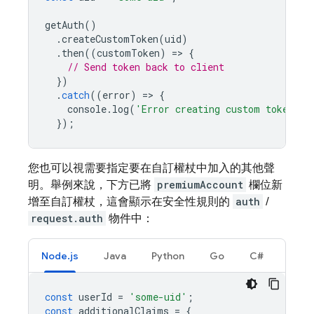
getAuth
()
.
createCustomToken
(
uid
)
.
then
((
customToken
)
=
>
{
// Send token back to client
})
.
catch
((
error
)
=
>
{
console
.
log
(
'Error creating custom token:'
,
});
您也可以視需要指定要在自訂權杖中加入的其他聲
明。舉例來說，下方已將
premiumAccount
欄位新
增至自訂權杖，這會顯示在安全性規則的
auth
/
request.auth
物件中：
Node.js
Java
Python
Go
C#
const
userId
=
'some-uid'
;
const
additionalClaims
=
{