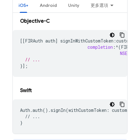
iOS+
Android
Unity
更多選項
Objective-C
[[
FIRAuth
auth
]
signInWithCustomToken
:
customTok
completion
:
^
(
FIRAuth
NSError
// ...
}];
Swift
Auth.auth().signIn(withCustomToken: customToken
  // ...
