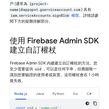
戶 (通常為
{project-
name}@appspot.gserviceaccount.com
) 具有
iam.serviceAccounts.signBlob
權限
。詳情請參
閱下方的疑難排解部分。
使用 Firebase Admin SDK
建立自訂權杖
Firebase Admin SDK 內建建立自訂權杖的方法。您
至少需要提供
uid
，可以是任何字串，但應能唯一
識別您要驗證的使用者或裝置。這些權杖會在 1 小時
後失效。
Node.js
Java
Python
Go
C#
const
uid
=
'some-uid'
;