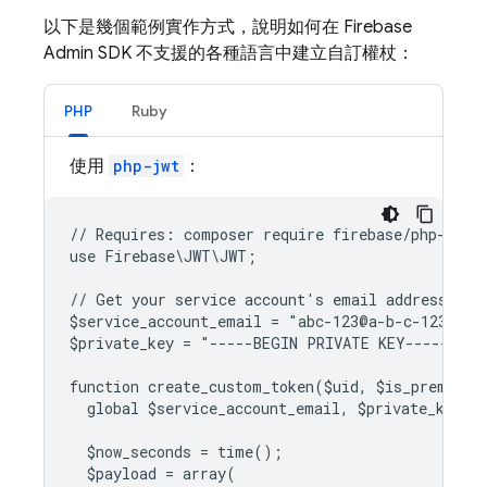
以下是幾個範例實作方式，說明如何在 Firebase
Admin SDK 不支援的各種語言中建立自訂權杖：
PHP
Ruby
使用
php-jwt
：
// Requires: composer require firebase/php-jwt
use Firebase\JWT\JWT;
// Get your service account's email address and
$service_account_email = "abc-123@a-b-c-123.iam
$private_key = "-----BEGIN PRIVATE KEY-----..."
function create_custom_token($uid, $is_premium_
  global $service_account_email, $private_key;
  $now_seconds = time();
  $payload = array(