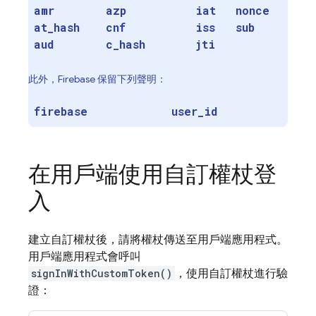
amr
azp
iat
nonce
at
_
hash
cnf
iss
sub
aud
c
_
hash
jti
此外，Firebase 保留下列聲明：
firebase
user
_
id
在用戶端使用自訂權杖登
入
建立自訂權杖後，請將權杖傳送至用戶端應用程式。
用戶端應用程式會呼叫
signInWithCustomToken()
，使用自訂權杖進行驗
證：