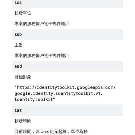
iss
核發單位
專案的服務帳戶電子郵件地址
sub
主旨
專案的服務帳戶電子郵件地址
aud
目標對象
"https:
/
/
identitytoolkit
.
googleapis
.
com
/
google
.
identity
.
identitytoolkit
.
v1
.
Identity
Toolkit"
iat
核發時間
目前時間，以 Unix 紀元起算，單位為秒