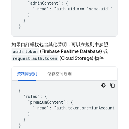
    "adminContent": {

      ".read": "auth.uid === 'some-uid'"

    }

  }

如果自訂權杖包含其他聲明，可以在規則中參照
auth.token
(
Firebase Realtime Database
) 或
request.auth.token
(
Cloud Storage
) 物件：
資料庫規則
儲存空間規則
{

  "rules": {

    "premiumContent": {

      ".read": "auth.token.premiumAccount === tr
    }

  }
