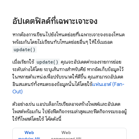
อัปเดตฟิลด์ที่เฉพาะเจาะจง
หากต้องการเขียนไปยังโหนดย่อยที่เฉพาะเจาะจงของโหนด
พร้อมกันโดยไม่เขียนทับโหนดย่อยอื่นๆ ให้ใช้เมธอด
update()
เมื่อเรียกใช้
update()
คุณจะอัปเดตค่าของรายการย่อย
ระดับล่างได้โดย ระบุเส้นทางสำหรับคีย์ หากจัดเก็บข้อมูลไว้
ในหลายตำแหน่งเพื่อปรับขนาดให้ดีขึ้น คุณสามารถอัปเดต
อินสแตนซ์ทั้งหมดของข้อมูลนั้นได้โดยใช้
แฟนเอาต์ (Fan-
Out)
ตัวอย่างเช่น แอปบล็อกโซเชียลอาจสร้างโพสต์และอัปเดต
โพสต์พร้อมกัน ไปยังฟีดกิจกรรมล่าสุดและฟีดกิจกรรมของผู้
ใช้ที่โพสต์โดยใช้ โค้ดดังนี้
Web
Web