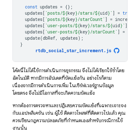
const
updates
=
{};
updates
[
`posts/
${
key
}
/stars/
${
uid
}
`
]
=
true
;
updates
[
`posts/
${
key
}
/starCount`
]
=
increment
updates
[
`user-posts/
${
key
}
/stars/
${
uid
}
`
]
=
tr
updates
[
`user-posts/
${
key
}
/starCount`
]
=
incr
update
(
dbRef
,
updates
);
}
rtdb_social_star_increment
.
js
โค้ดนี้ไม่ได้ใช้การดำเนินการธุรกรรม จึงไม่ได้เรียกใช้ซ้ำโดย
อัตโนมัติ หากมีการอัปเดตที่ขัดแย้งกัน อย่างไรก็ตาม
เนื่องจากมีการดำเนินการเพิ่ม ในเซิร์ฟเวอร์ฐานข้อมูล
โดยตรง จึงไม่มีโอกาสที่จะเกิดความขัดแย้ง
หากต้องการตรวจหาและปฏิเสธความขัดแย้งที่เฉพาะเจาะจง
กับแอปพลิเคชัน เช่น ผู้ใช้ ติดดาวโพสต์ที่ติดดาวไปแล้ว คุณ
ควรเขียนกฎความปลอดภัยที่กำหนดเองสำหรับกรณีการใช้
งานนั้น