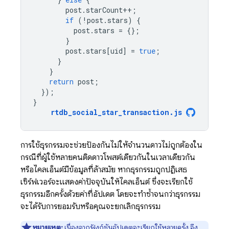
post
.
starCount
++
;
if
(
!
post
.
stars
)
{
post
.
stars
=
{};
}
post
.
stars
[
uid
]
=
true
;
}
}
return
post
;
});
}
rtdb_social_star_transaction
.
js
การใช้ธุรกรรมจะช่วยป้องกันไม่ให้จำนวนดาวไม่ถูกต้องใน
กรณีที่ผู้ใช้หลายคนติดดาวโพสต์เดียวกันในเวลาเดียวกัน
หรือไคลเอ็นต์มีข้อมูลที่ล้าสมัย หากธุรกรรมถูกปฏิเสธ
เซิร์ฟเวอร์จะแสดงค่าปัจจุบันให้ไคลเอ็นต์ ซึ่งจะเรียกใช้
ธุรกรรมอีกครั้งด้วยค่าที่อัปเดต โดยจะทำซ้ำจนกว่าธุรกรรม
จะได้รับการยอมรับหรือคุณจะยกเลิกธุรกรรม
หมายเหตุ:
เนื่องจากฟังก์ชันอัปเดตจะเรียกใช้หลายครั้ง จึง