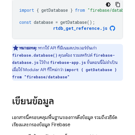
import
{
getDatabase
}
from
"firebase/database"
const
database
=
getDatabase
();
rtdb_get_reference
.
js
หมายเหตุ:
หากใช้ API ที่มีเนมสเปซเวอร์ชันเก่า
คุณต้อง รวมสคริปต์
firebase.database()
firebase-
ไว้ข้าง
ขั้นตอนนี้ไม่จำเป็น
database.js
firebase-app.js
เมื่อใช้ Modular API ที่ใหม่กว่า
import { getDatabase }
from "firebase/database"
เขียนข้อมูล
เอกสารนี้ครอบคลุมพื้นฐานของการดึงข้อมูล รวมถึงวิธีจัด
เรียงและกรองข้อมูล Firebase