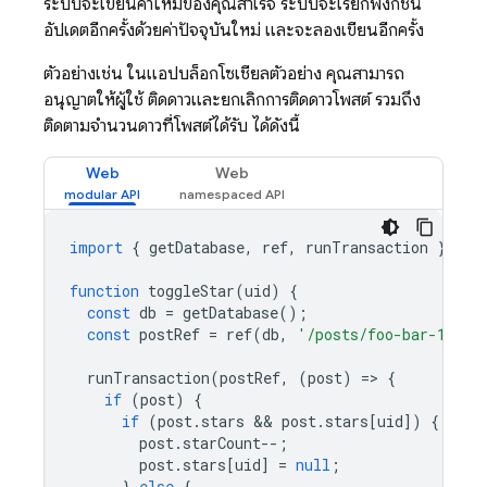
ระบบจะเขียนค่าใหม่ของคุณสำเร็จ ระบบจะเรียกฟังก์ชัน
อัปเดตอีกครั้งด้วยค่าปัจจุบันใหม่ และจะลองเขียนอีกครั้ง
ตัวอย่างเช่น ในแอปบล็อกโซเชียลตัวอย่าง คุณสามารถ
อนุญาตให้ผู้ใช้ ติดดาวและยกเลิกการติดดาวโพสต์ รวมถึง
ติดตามจำนวนดาวที่โพสต์ได้รับ ได้ดังนี้
Web
Web
import
{
getDatabase
,
ref
,
runTransaction
}
fro
function
toggleStar
(
uid
)
{
const
db
=
getDatabase
();
const
postRef
=
ref
(
db
,
'/posts/foo-bar-123'
)
runTransaction
(
postRef
,
(
post
)
=
>
{
if
(
post
)
{
if
(
post
.
stars
 && 
post
.
stars
[
uid
])
{
post
.
starCount
--
;
post
.
stars
[
uid
]
=
null
;
}
else
{