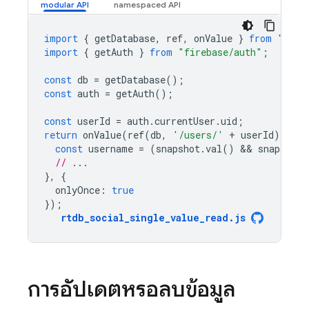
import
{
getDatabase
,
ref
,
onValue
}
from
"fire
import
{
getAuth
}
from
"firebase/auth"
;
const
db
=
getDatabase
();
const
auth
=
getAuth
();
const
userId
=
auth
.
currentUser
.
uid
;
return
onValue
(
ref
(
db
,
'/users/'
+
userId
),
(
sn
const
username
=
(
snapshot
.
val
()
 && 
snapshot
.
// ...
},
{
onlyOnce
:
true
});
rtdb_social_single_value_read
.
js
การอัปเดตหรือลบข้อมูล