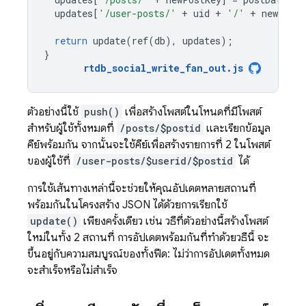
updates
[
'/user-posts/'
+
uid
+
'/'
+
newPostK
return
update
(
ref
(
db
),
updates
);
}
rtdb_social_write_fan_out
.
js
ตัวอย่างนี้ใช้
push()
เพื่อสร้างโพสต์ในโหนดที่มีโพสต์
สำหรับผู้ใช้ทั้งหมดที่
/posts/$postid
และเรียกข้อมูล
คีย์พร้อมกัน จากนั้นจะใช้คีย์เพื่อสร้างรายการที่ 2 ในโพสต์
ของผู้ใช้ที่
/user-posts/$userid/$postid
ได้
การใช้เส้นทางเหล่านี้จะช่วยให้คุณอัปเดตหลายสถานที่
พร้อมกันในโครงสร้าง JSON ได้ด้วยการเรียกใช้
update()
เพียงครั้งเดียว เช่น วิธีที่ตัวอย่างนี้สร้างโพสต์
ใหม่ในทั้ง 2 สถานที่ การอัปเดตพร้อมกันที่ทำด้วยวิธีนี้ จะ
ขึ้นอยู่กับความสมบูรณ์ของทั้งฟีด: ไม่ว่าการอัปเดตทั้งหมด
จะสำเร็จหรือไม่สำเร็จ