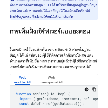
ต้องสามารถจัดการข้อมูล
ได้ แม้ว่าจะมีข้อมูลอยู่ในฐานข้อมูล
null
ระยะไกล แต่ระบบอาจไม่ได้แคชข้อมูลไว้ในเครื่องเมื่อเรียกใช้
ฟังก์ชันธุรกรรม ซึ่งส่งผลให้
เป็นค่าเริ่มต้น
null
การเพิ่มฝั่งเซิร์ฟเวอร์แบบอะตอม
ในกรณีการใช้งานข้างต้น เราจะเขียนค่า 2 ค่าลงในฐาน
ข้อมูล ได้แก่ รหัสของ ผู้ใช้ที่ติดดาว/เลิกติดดาวโพสต์ และ
จำนวนดาวที่เพิ่มขึ้น หากเราทราบอยู่แล้วว่าผู้ใช้ติดดาวโพสต์
เราจะใช้การดำเนินการเพิ่มแบบอะตอมแทนธุรกรรมได้
Web
Web
function
addStar
(
uid
,
key
)
{
import
{
getDatabase
,
increment
,
ref
,
update
const
dbRef
=
ref
(
getDatabase
());