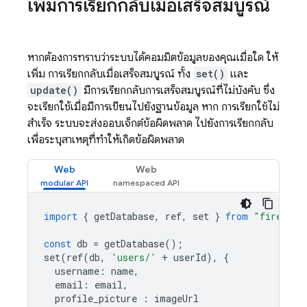
เพิ่มการเรียกกลับเมื่อเสร็จสมบูรณ์
หากต้องการทราบว่าระบบได้คอมมิตข้อมูลของคุณเมื่อใด ให้
เพิ่ม การเรียกกลับเมื่อเสร็จสมบูรณ์ ทั้ง
set()
และ
update()
มีการเรียกกลับการเสร็จสมบูรณ์ที่ไม่บังคับ ซึ่ง
จะเรียกใช้เมื่อมีการเขียนไปยังฐานข้อมูล หาก การเรียกใช้ไม่
สำเร็จ ระบบจะส่งออบเจ็กต์ข้อผิดพลาด ไปยังการเรียกกลับ
เพื่อระบุสาเหตุที่ทำให้เกิดข้อผิดพลาด
Web
Web
import
{
getDatabase
,
ref
,
set
}
from
"firebase
const
db
=
getDatabase
();
set
(
ref
(
db
,
'users/'
+
userId
),
{
username
:
name
,
email
:
email
,
profile_picture
:
imageUrl