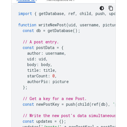
import
{
getDatabase
,
ref
,
child
,
push
,
update
function
writeNewPost
(
uid
,
username
,
picture
,
t
const
db
=
getDatabase
();
// A post entry.
const
postData
=
{
author
:
username
,
uid
:
uid
,
body
:
body
,
title
:
title
,
starCount
:
0
,
authorPic
:
picture
};
// Get a key for a new Post.
const
newPostKey
=
push
(
child
(
ref
(
db
),
'posts
// Write the new post's data simultaneously i
const
updates
=
{};
updates
[
'/posts/'
+
newPostKey
]
=
postData
;