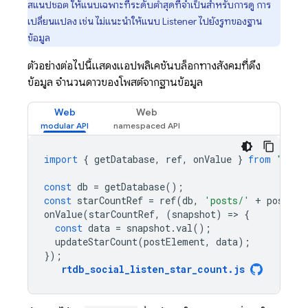
สแนปชอต ให้แนบเฉพาะที่ระดับต่ำสุดที่จำเป็นสำหรับการดู การ
เปลี่ยนแปลง เช่น ไม่แนะนำให้แนบ Listener ไปยังรูทของฐาน
ข้อมูล
ตัวอย่างต่อไปนี้แสดงแอปพลิเคชันบล็อกทางสังคมที่ดึง
ข้อมูล จำนวนดาวของโพสต์จากฐานข้อมูล
Web
Web
import
{
getDatabase
,
ref
,
onValue
}
from
"fire
const
db
=
getDatabase
();
const
starCountRef
=
ref
(
db
,
'posts/'
+
postId
onValue
(
starCountRef
,
(
snapshot
)
=
>
{
const
data
=
snapshot
.
val
();
updateStarCount
(
postElement
,
data
);
});
rtdb_social_listen_star_count
.
js