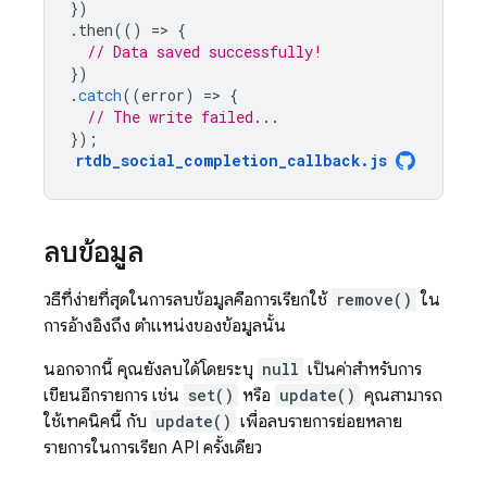
})
.
then
(()
=
>
{
// Data saved successfully!
})
.
catch
((
error
)
=
>
{
// The write failed...
});
rtdb_social_completion_callback
.
js
ลบข้อมูล
วิธีที่ง่ายที่สุดในการลบข้อมูลคือการเรียกใช้
remove()
ใน
การอ้างอิงถึง ตำแหน่งของข้อมูลนั้น
นอกจากนี้ คุณยังลบได้โดยระบุ
null
เป็นค่าสำหรับการ
เขียนอีกรายการ เช่น
set()
หรือ
update()
คุณสามารถ
ใช้เทคนิคนี้ กับ
update()
เพื่อลบรายการย่อยหลาย
รายการในการเรียก API ครั้งเดียว