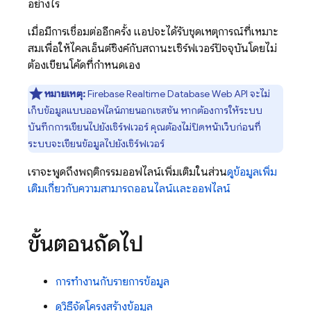
อย่างไร
เมื่อมีการเชื่อมต่ออีกครั้ง แอปจะได้รับชุดเหตุการณ์ที่เหมาะ
สมเพื่อให้ไคลเอ็นต์ซิงค์กับสถานะเซิร์ฟเวอร์ปัจจุบันโดยไม่
ต้องเขียนโค้ดที่กำหนดเอง
หมายเหตุ:
Firebase Realtime Database
Web API จะไม่
เก็บข้อมูลแบบออฟไลน์ภายนอกเซสชัน หากต้องการให้ระบบ
บันทึกการเขียนไปยังเซิร์ฟเวอร์ คุณต้องไม่ปิดหน้าเว็บก่อนที่
ระบบจะเขียนข้อมูลไปยังเซิร์ฟเวอร์
เราจะพูดถึงพฤติกรรมออฟไลน์เพิ่มเติมในส่วน
ดูข้อมูลเพิ่ม
เติมเกี่ยวกับความสามารถออนไลน์และออฟไลน์
ขั้นตอนถัดไป
การทำงานกับรายการข้อมูล
ดูวิธีจัดโครงสร้างข้อมูล