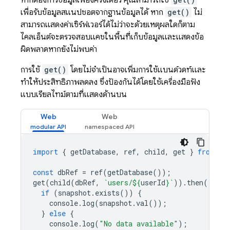
หากต้องการข้อมูลเพียงครั้งเดียว คุณสามารถใช้
เพื่อรับข้อมูลสแนปชอตจากฐานข้อมูลได้ หาก
get()
ไม่
สามารถแสดงค่าเซิร์ฟเวอร์ได้ไม่ว่าจะด้วยเหตุผลใดก็ตาม
ไคลเอ็นต์จะตรวจสอบแคชในพื้นที่เก็บข้อมูลและแสดงข้อ
ผิดพลาดหากยังไม่พบค่า
การใช้
get()
โดยไม่จำเป็นอาจเพิ่มการใช้แบนด์วิดท์และ
ทำให้ประสิทธิภาพลดลง ซึ่งป้องกันได้โดยใช้เครื่องมือฟัง
แบบเรียลไทม์ตามที่แสดงด้านบน
Web
Web
import
{
getDatabase
,
ref
,
child
,
get
}
from
"f
const
dbRef
=
ref
(
getDatabase
());
get
(
child
(
dbRef
,
`users/
${
userId
}
`
)).
then
((
snap
if
(
snapshot
.
exists
())
{
console
.
log
(
snapshot
.
val
());
}
else
{
console
.
log
(
"No data available"
);