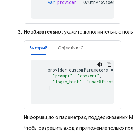
var
provider
=
OAuthProvider
(
provid
Необязательно
: укажите дополнительные поль
Быстрый
Objective-C
provider
.
customParameters
=
[
"prompt"
:
"consent"
,
"login_hint"
:
"user@firstadd.onmi
]
Информацию о параметрах, поддерживаемых Mic
Чтобы разрешить вход в приложение только пол