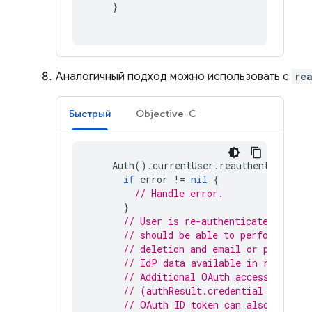
}
Аналогичный подход можно использовать с
re
Быстрый
Objective-C
Auth
().
currentUser
.
reauthenticateWi
if
error
!=
nil
{
// Handle error.
}
// User is re-authenticated with 
// should be able to perform sens
// deletion and email or password
// IdP data available in result.a
// Additional OAuth access token 
// (authResult.credential as? OAu
// OAuth ID token can also be ret