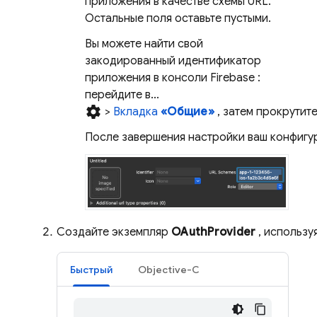
приложения в качестве схемы URL.
Остальные поля оставьте пустыми.
Вы можете найти свой
закодированный идентификатор
приложения в консоли
Firebase
:
перейдите в...
settings
>
Вкладка
«Общие»
, затем прокрутит
После завершения настройки ваш конфигур
Создайте экземпляр
OAuthProvider
, использу
Быстрый
Objective-C