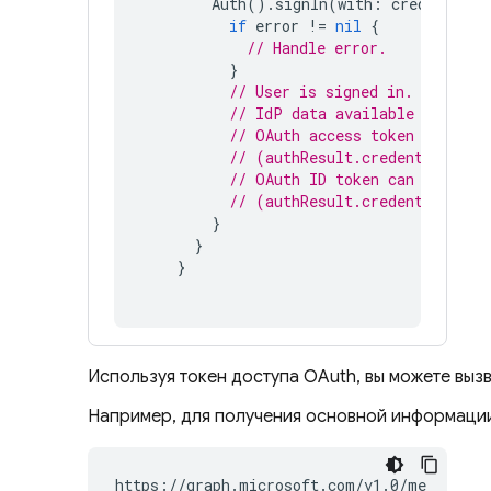
Auth
().
signIn
(
with
:
credential
)
if
error
!=
nil
{
// Handle error.
}
// User is signed in.
// IdP data available in auth
// OAuth access token can als
// (authResult.credential as?
// OAuth ID token can also be
// (authResult.credential as?
}
}
}
Используя токен доступа OAuth, вы можете выз
Например, для получения основной информации 
https://graph.microsoft.com/v1.0/me