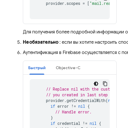
provider
.
scopes
=
[
"mail.read"
,
"ca
Для получения более подробной информации о
Необязательно
: если вы хотите настроить сп
Аутентификация в Firebase осуществляется с 
Быстрый
Objective-C
// Replace nil with the custom clas
// you created in last step to use 
provider
.
getCredentialWith
(
nil
)
{
c
if
error
!=
nil
{
// Handle error.
}
if
credential
!=
nil
{