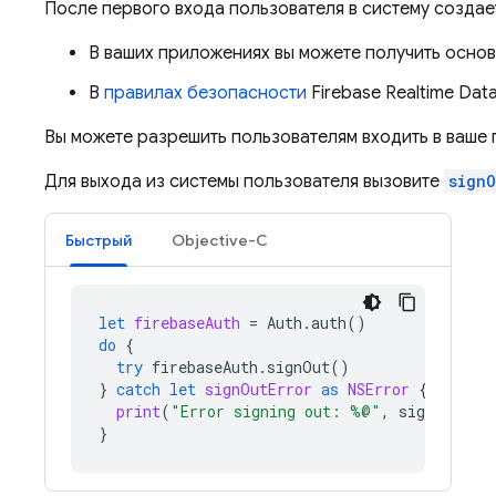
После первого входа пользователя в систему создае
В ваших приложениях вы можете получить осн
В
правилах безопасности
Firebase Realtime Dat
Вы можете разрешить пользователям входить в ваше
Для выхода из системы пользователя вызовите
signO
Быстрый
Objective-C
let
firebaseAuth
=
Auth
.
auth
()
do
{
try
firebaseAuth
.
signOut
()
}
catch
let
signOutError
as
NSError
{
print
(
"Error signing out: %@"
,
signOutErr
}