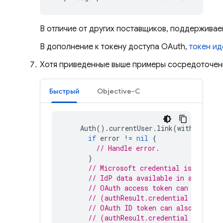
В отличие от других поставщиков, поддерживае
В дополнение к токену доступа OAuth,
токен и
Хотя приведенные выше примеры сосредоточены
Быстрый
Objective-C
Auth
().
currentUser
.
link
(
withCredent
if
error
!=
nil
{
// Handle error.
}
// Microsoft credential is linked
// IdP data available in authResu
// OAuth access token can also be
// (authResult.credential as? OAu
// OAuth ID token can also be ret
// (authResult.credential as? OAu