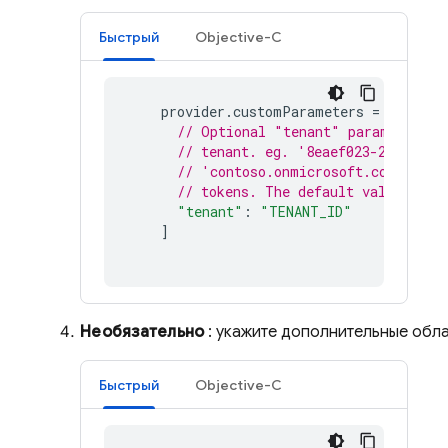
Быстрый
Objective-C
provider
.
customParameters
=
[
// Optional "tenant" parameter in
// tenant. eg. '8eaef023-2b34-4da
// 'contoso.onmicrosoft.com' or "
// tokens. The default value is "
"tenant"
:
"TENANT_ID"
]
Необязательно
: укажите дополнительные обла
Быстрый
Objective-C