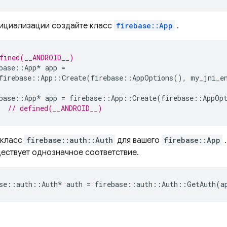
нициализации создайте класс
firebase::App
.
fined(__ANDROID__)
base
::
App
*
app
=
firebase
::
App
::
Create
(
firebase
::
AppOptions
(),
my_jni_e
base
::
App
*
app
=
firebase
::
App
::
Create
(
firebase
::
AppOp
  
// defined(__ANDROID__)
 класс
firebase::auth::Auth
для вашего
firebase::App
.
ествует однозначное соответствие.
se
::
auth
::
Auth
*
auth
=
firebase
::
auth
::
Auth
::
GetAuth
(
a