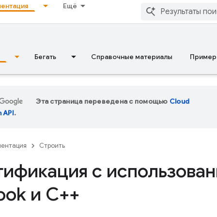
ентация
Ещё
Бегать
Справочные материалы
Пример
Эта страница переведена с помощью
Cloud
n API
.
ментация
Строить
тификация с использован
ook и C++