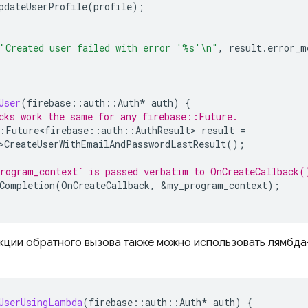
pdateUserProfile
(
profile
);
"Created user failed with error '%s'
\n
"
,
result
.
error_m
User
(
firebase
::
auth
::
Auth
*
auth
)
{
cks work the same for any firebase::Future.
:
Future<firebase
::
auth
::
AuthResult
>
result
=
>
CreateUserWithEmailAndPasswordLastResult
();
rogram_context` is passed verbatim to OnCreateCallback(
Completion
(
OnCreateCallback
,
&
my_program_context
);
нкции обратного вызова также можно использовать лямбда
UserUsingLambda
(
firebase
::
auth
::
Auth
*
auth
)
{