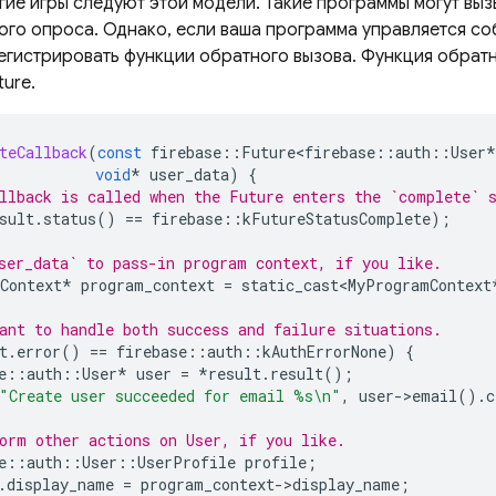
гие игры следуют этой модели. Такие программы могут вы
ого опроса. Однако, если ваша программа управляется со
егистрировать функции обратного вызова. Функция обратн
ure.
teCallback
(
const
firebase
::
Future<firebase
::
auth
::
User
*
void
*
user_data
)
{
llback is called when the Future enters the `complete` 
sult
.
status
()
==
firebase
::
kFutureStatusComplete
);
ser_data` to pass-in program context, if you like.
Context
*
program_context
=
static_cast<MyProgramContext
ant to handle both success and failure situations.
t
.
error
()
==
firebase
::
auth
::
kAuthErrorNone
)
{
e
::
auth
::
User
*
user
=
*
result
.
result
();
"Create user succeeded for email %s
\n
"
,
user
-
>
email
().
c
orm other actions on User, if you like.
e
::
auth
::
User
::
UserProfile
profile
;
.
display_name
=
program_context
-
>
display_name
;