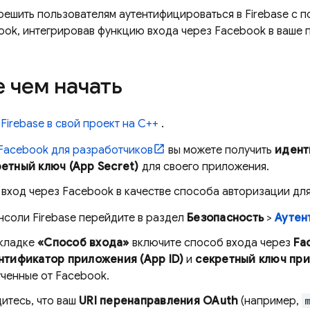
решить пользователям аутентифицироваться в Firebase с 
ook, интегрировав функцию входа через Facebook в ваше 
 чем начать
Firebase в свой проект на C++
.
Facebook для разработчиков
вы можете получить
идент
етный ключ (App Secret)
для своего приложения.
вход через Facebook в качестве способа авторизации для 
онсоли
Firebase
перейдите в раздел
Безопасность
>
Аутен
вкладке
«Способ входа»
включите способ входа через
Fa
нтификатор приложения (App ID)
и
секретный ключ при
ченные от Facebook.
итесь, что ваш
URI перенаправления OAuth
(например,