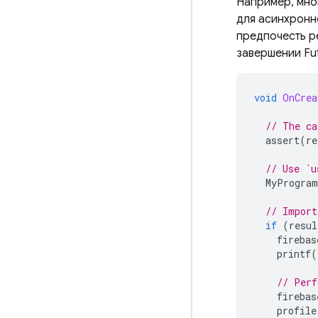
Например, мно
для асинхронн
предпочесть р
завершении Fut
void
OnCrea
// The ca
assert
(
re
// Use `u
MyProgram
// Import
if
(
resul
firebas
printf
(
// Perf
firebas
profile