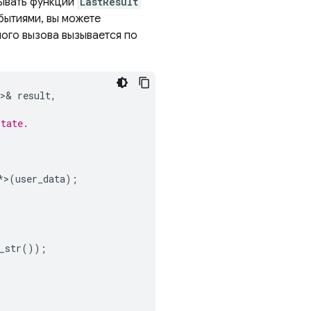
зывать функции
LastResult
бытиями, вы можете
ого вызова вызывается по
>&
result
,
state.
*
>
(
user_data
);
_str
());