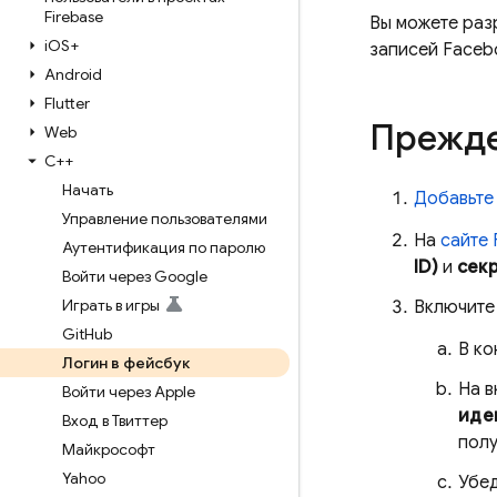
Firebase
Вы можете раз
i
OS+
записей Faceb
Android
Flutter
Прежде
Web
C++
Начать
Добавьте 
Управление пользователями
На
сайте 
Аутентификация по паролю
ID)
и
секр
Войти через Google
Играть в игры
Включите 
Git
Hub
В к
Логин в фейсбук
На 
Войти через Apple
иде
Вход в Твиттер
полу
Майкрософт
Yahoo
Убед