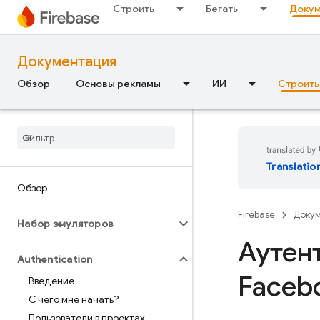
Строить
Бегать
Докум
Документация
Обзор
Основы рекламы
ИИ
Строить
Translatio
Обзор
Firebase
Доку
Набор эмуляторов
Аутен
Authentication
Faceb
Введение
С чего мне начать?
Пользователи в проектах