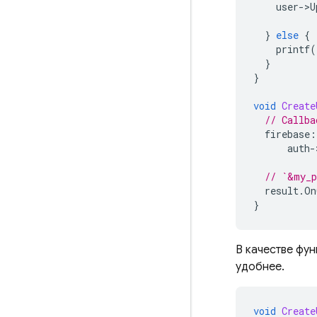
user
-
>
U
}
else
{
printf
(
}
}
void
Create
// Callba
firebase
:
auth
-
// `&my_p
result
.
On
}
В качестве фу
удобнее.
void
Create