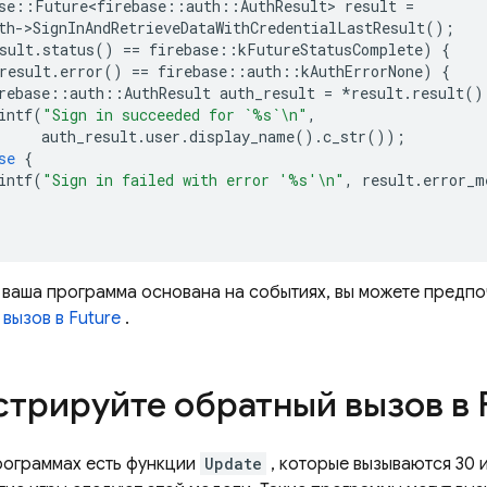
se
::
Future<firebase
::
auth
::
AuthResult
>
result
=
th
-
>
SignInAndRetrieveDataWithCredentialLastResult
();
sult
.
status
()
==
firebase
::
kFutureStatusComplete
)
{
result
.
error
()
==
firebase
::
auth
::
kAuthErrorNone
)
{
rebase
::
auth
::
AuthResult
auth_result
=
*
result
.
result
()
intf
(
"Sign in succeeded for `%s`
\n
"
,
auth_result
.
user
.
display_name
().
c_str
());
se
{
intf
(
"Sign in failed with error '%s'
\n
"
,
result
.
error_m
и ваша программа основана на событиях, вы можете предп
вызов в Future
.
стрируйте обратный вызов в 
рограммах есть функции
Update
, которые вызываются 30 и