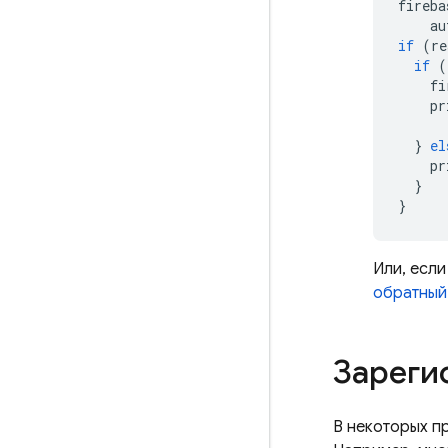
fireba
au
if
(
re
if
(
fi
pr
}
el
pr
}
}
Или, есл
обратный 
Зареги
В некоторых п