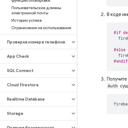
функций блокировки
Пользовательские домены
электронной почты
В коде и
Истории успеха
Ограничения на использование
#if de
fire
Проверка номера телефона
#else
fire
App Check
#endif
SQL Connect
Получите
Cloud Firestore
Auth
сущ
Realtime Database
fireba
Storage
Правила безопасности