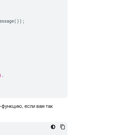
essage
());
).
-функцию, если вам так