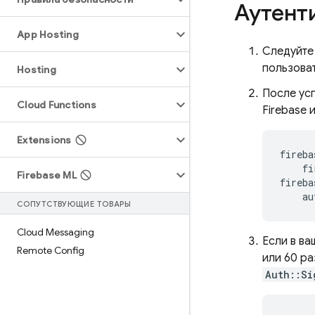
Аутент
App Hosting
Следуйте
пользова
Hosting
После усп
Cloud Functions
Firebase 
Extensions
fireba
fi
Firebase ML
fireba
au
СОПУТСТВУЮЩИЕ ТОВАРЫ
Cloud Messaging
Если в ва
Remote Config
или 60 ра
Auth::Si