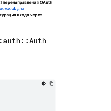
I перенаправления OAuth
Facebook для
гурация входа через
:
auth
::
Auth