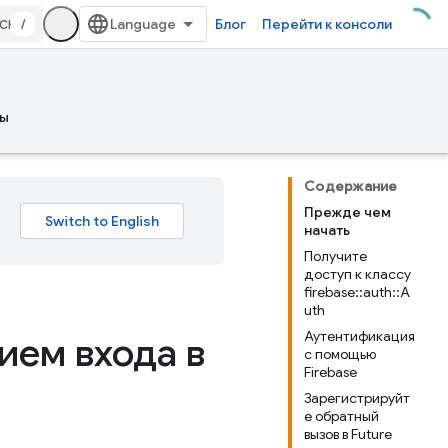
/
Блог
Перейти к консоли
ы
Содержание
Прежде чем
начать
Получите
доступ к классу
firebase::auth::A
uth
Аутентификация
ием входа в
с помощью
Firebase
Зарегистрируйт
е обратный
вызов в Future