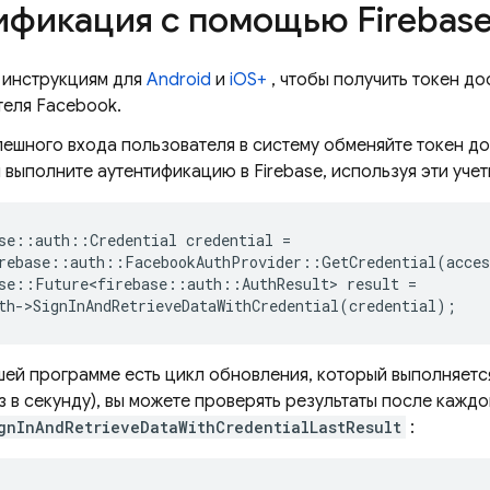
ификация с помощью Firebas
 инструкциям для
Android
и
iOS+
, чтобы получить токен д
теля Facebook.
ешного входа пользователя в систему обменяйте токен до
и выполните аутентификацию в Firebase, используя эти уче
se
::
auth
::
Credential
credential
=
rebase
::
auth
::
FacebookAuthProvider
::
GetCredential
(
acces
se
::
Future<firebase
::
auth
::
AuthResult
>
result
=
th
-
>
SignInAndRetrieveDataWithCredential
(
credential
);
шей программе есть цикл обновления, который выполняетс
з в секунду), вы можете проверять результаты после каж
gnInAndRetrieveDataWithCredentialLastResult
: