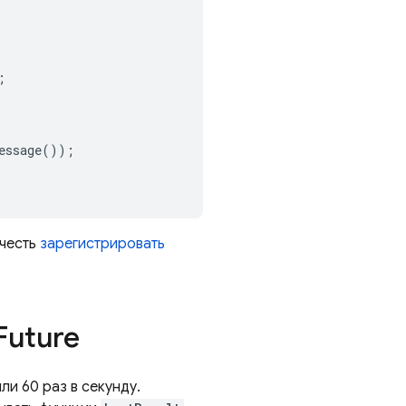
;
essage
());
очесть
зарегистрировать
Future
ли 60 раз в секунду.