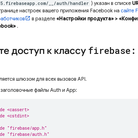
5.firebaseapp.com/__/auth/handler
) указан в списке
UR
транице настроек вашего приложения Facebook на
сайте 
работчиков
в разделе
«Настройки продукта» > «Конфи
ebook»
.
те доступ к классу
firebase
:
ляется шлюзом для всех вызовов API.
заголовочные файлы Auth и App:
de <cassert>
de <cstdint>
de
"firebase/app.h"
de
"firebase/auth.h"