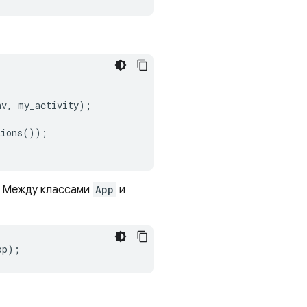
nv
,
my_activity
);
tions
());
 Между классами
App
и
pp
);