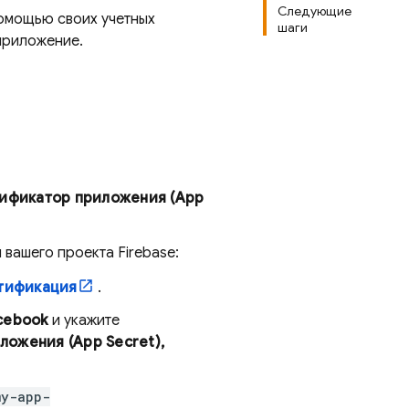
Следующие
помощью своих учетных
шаги
приложение.
ификатор приложения (App
вашего проекта Firebase:
тификация
.
cebook
и укажите
ложения (App Secret),
my-app-