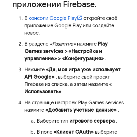
приложении Firebase
.
В
консоли
Google Play
откройте своё
приложение
Google Play
или создайте
новое.
В разделе
«Развитие»
нажмите
Play
Games
services
> «Настройка и
управление» > «Конфигурация»
.
Нажмите
«Да, моя игра уже использует
API Google»
, выберите свой проект
Firebase из списка, а затем нажмите «
Использовать»
.
На странице настроек
Play Games
services
нажмите
«Добавить учетные данные»
.
Выберите тип
игрового сервера
.
В поле
«Клиент OAuth»
выберите