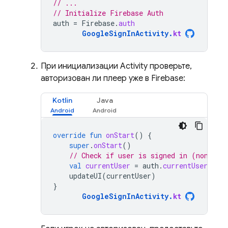
// ...
// Initialize Firebase Auth
auth
=
Firebase
.
auth
GoogleSignInActivity
.
kt
При инициализации Activity проверьте,
авторизован ли плеер уже в Firebase:
Kotlin
Java
override
fun
onStart
()
{
super
.
onStart
()
// Check if user is signed in (non-nul
val
currentUser
=
auth
.
currentUser
updateUI
(
currentUser
)
}
GoogleSignInActivity
.
kt