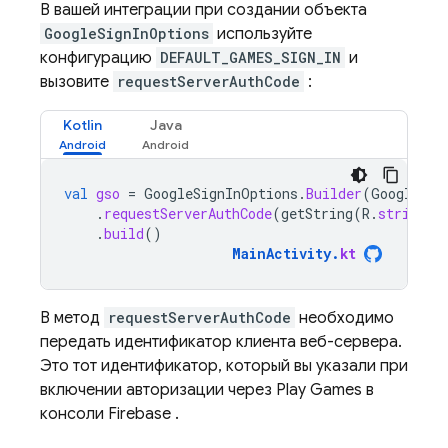
В вашей интеграции при создании объекта
GoogleSignInOptions
используйте
конфигурацию
DEFAULT_GAMES_SIGN_IN
и
вызовите
requestServerAuthCode
:
Kotlin
Java
val
gso
=
GoogleSignInOptions
.
Builder
(
GoogleSig
.
requestServerAuthCode
(
getString
(
R
.
string
.
d
.
build
()
MainActivity
.
kt
В метод
requestServerAuthCode
необходимо
передать идентификатор клиента веб-сервера.
Это тот идентификатор, который вы указали при
включении авторизации через Play Games в
консоли
Firebase
.