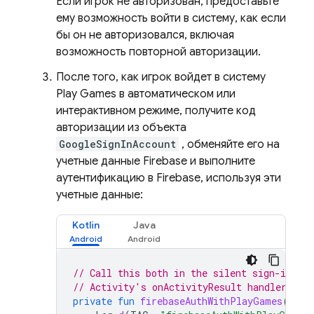
Если игрок не авторизован, предоставьте
ему возможность войти в систему, как если
бы он не авторизовался, включая
возможность повторной авторизации.
После того, как игрок войдет в систему
Play Games в автоматическом или
интерактивном режиме, получите код
авторизации из объекта
GoogleSignInAccount
, обменяйте его на
учетные данные Firebase и выполните
аутентификацию в Firebase, используя эти
учетные данные:
Kotlin
Java
// Call this both in the silent sign-in ta
// Activity's onActivityResult handler.
private
fun
firebaseAuthWithPlayGames
(
acct