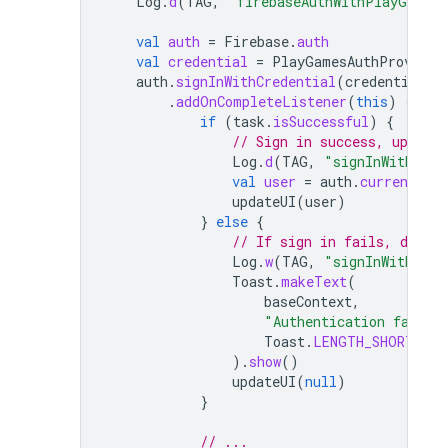
Log
.
d
(
TAG
,
"firebaseAuthWithPlayGames
val
auth
=
Firebase
.
auth
val
credential
=
PlayGamesAuthProvider
auth
.
signInWithCredential
(
credential
)
.
addOnCompleteListener
(
this
)
{
tas
if
(
task
.
isSuccessful
)
{
// Sign in success, update
Log
.
d
(
TAG
,
"signInWithCred
val
user
=
auth
.
currentUser
updateUI
(
user
)
}
else
{
// If sign in fails, displ
Log
.
w
(
TAG
,
"signInWithCred
Toast
.
makeText
(
baseContext
,
"Authentication failed
Toast
.
LENGTH_SHORT
,
).
show
()
updateUI
(
null
)
}
// ...