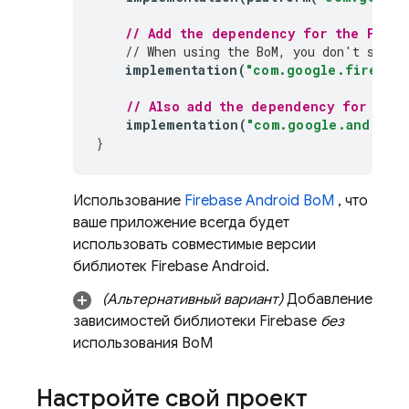
// Add the dependency for the 
Fireb
// When using the 
BoM
, you don't speci
implementation
(
"com.google.firebase
// Also add the dependency for the 
implementation
(
"com.google.android.
}
Использование
Firebase Android BoM
, что
ваше приложение всегда будет
использовать совместимые версии
библиотек Firebase Android.
(Альтернативный вариант)
Добавление
зависимостей библиотеки Firebase
без
использования
BoM
Настройте свой проект