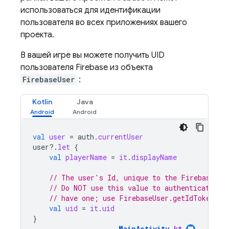
использоваться для идентификации
пользователя во всех приложениях вашего
проекта.
В вашей игре вы можете получить UID
пользователя Firebase из объекта
FirebaseUser
:
Kotlin
Java
val
user
=
auth
.
currentUser
user
?.
let
{
val
playerName
=
it
.
displayName
// The user's Id, unique to the Firebase pr
// Do NOT use this value to authenticate wi
// have one; use FirebaseUser.getIdToken() 
val
uid
=
it
.
uid
}
MainActivity
.
kt