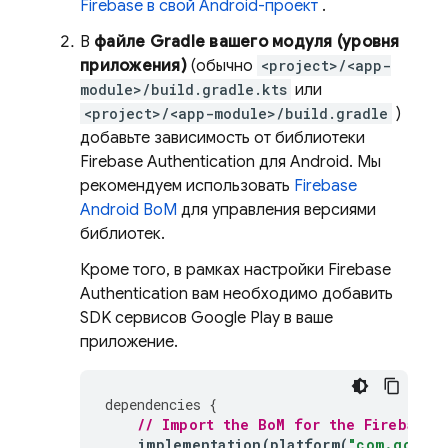
Firebase в свой Android-проект
.
В
файле Gradle вашего модуля (уровня
приложения)
(обычно
<project>/<app-
module>/build.gradle.kts
или
<project>/<app-module>/build.gradle
)
добавьте зависимость от библиотеки
Firebase Authentication
для Android. Мы
рекомендуем использовать
Firebase
Android BoM
для управления версиями
библиотек.
Кроме того, в рамках настройки
Firebase
Authentication
вам необходимо добавить
SDK сервисов Google Play в ваше
приложение.
dependencies
{
// Import the 
BoM
 for the Firebase 
implementation
(
platform
(
"com.google