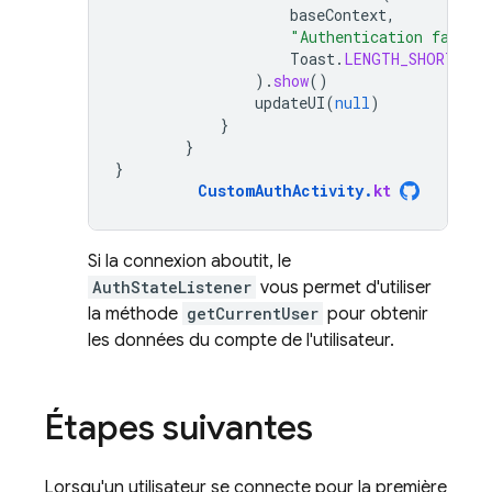
baseContext
,
"Authentication failed
Toast
.
LENGTH_SHORT
,
).
show
()
updateUI
(
null
)
}
}
}
CustomAuthActivity
.
kt
Si la connexion aboutit, le
AuthStateListener
vous permet d'utiliser
la méthode
getCurrentUser
pour obtenir
les données du compte de l'utilisateur.
Étapes suivantes
Lorsqu'un utilisateur se connecte pour la première