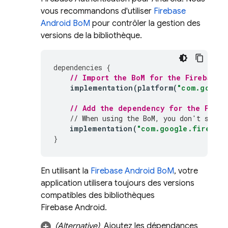
vous recommandons d'utiliser
Firebase
Android BoM
pour contrôler la gestion des
versions de la bibliothèque.
dependencies
{
// Import the 
BoM
 for the Firebase 
implementation
(
platform
(
"com.google
// Add the dependency for the 
Fireb
// When using the 
BoM
, you don't speci
implementation
(
"com.google.firebase
}
En utilisant la
Firebase Android BoM
, votre
application utilisera toujours des versions
compatibles des bibliothèques
Firebase Android.
(Alternative)
Ajoutez les dépendances