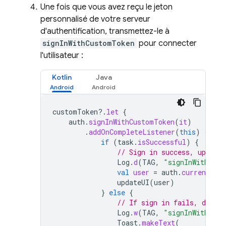
Une fois que vous avez reçu le jeton
personnalisé de votre serveur
d'authentification, transmettez-le à
signInWithCustomToken
pour connecter
l'utilisateur :
Kotlin
Java
customToken
?.
let
{
auth
.
signInWithCustomToken
(
it
)
.
addOnCompleteListener
(
this
)
{
tas
if
(
task
.
isSuccessful
)
{
// Sign in success, update
Log
.
d
(
TAG
,
"signInWithCust
val
user
=
auth
.
currentUser
updateUI
(
user
)
}
else
{
// If sign in fails, displ
Log
.
w
(
TAG
,
"signInWithCust
Toast
.
makeText
(