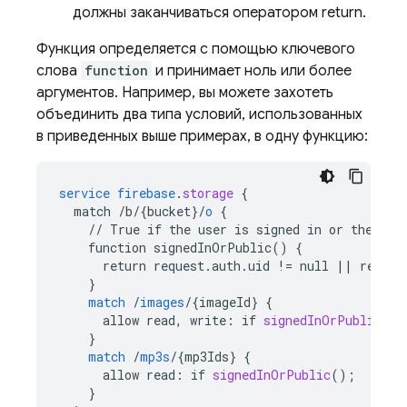
должны заканчиваться оператором return.
Функция определяется с помощью ключевого
слова
function
и принимает ноль или более
аргументов. Например, вы можете захотеть
объединить два типа условий, использованных
в приведенных выше примерах, в одну функцию:
service
firebase
.
storage
{
match
/b/{bucket
}
/
o
{
//
True
if
the
user
is
signed
in
or
the
req
function
signedInOrPublic()
{
return
request.auth.uid
!=
null
||
resour
}
match
/
images
/
{
imageId
}
{
allow
read,
write
:
if
signedInOrPublic
();
}
match
/
mp3s
/
{
mp3Ids
}
{
allow
read
:
if
signedInOrPublic
();
}