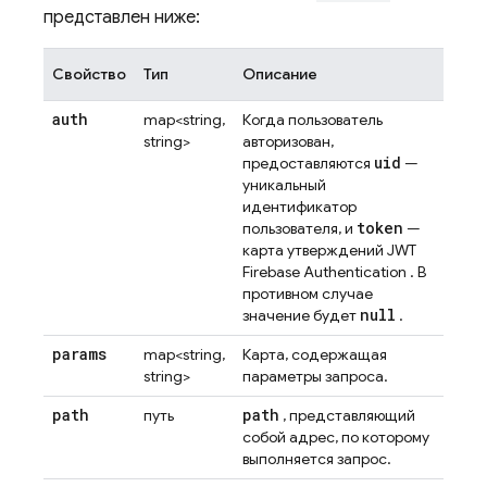
представлен ниже:
Свойство
Тип
Описание
auth
map<string,
Когда пользователь
string>
авторизован,
uid
предоставляются
—
уникальный
идентификатор
token
пользователя, и
—
карта утверждений JWT
Firebase Authentication
. В
противном случае
null
значение будет
.
params
map<string,
Карта, содержащая
string>
параметры запроса.
path
path
путь
, представляющий
собой адрес, по которому
выполняется запрос.