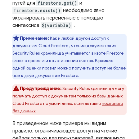
путей для
firestore.get()
и
firestore.exists()
необходимо явно
экранировать переменные с помощью
синтаксиса
$(variable)
.
Примечание:
Как и любой другой доступ к
документам
Cloud Firestore
, чтение документов из
Security Rules
хранилища учитывается в квоте Firestore
вашего проекта и в выставлении счетов. В рамках
одной оценки правил можно получить доступ не более
чем к двум документам Firestore.
Предупреждение:
Security Rules
хранилища могут
получать доступ к документам только из базы данных
Cloud Firestore
по умолчанию, если активно
несколько
баз данных
.
В приведенном ниже примере мы видим
правило, ограничивающее доступ на чтение
файлов только для пользователей, являющихся