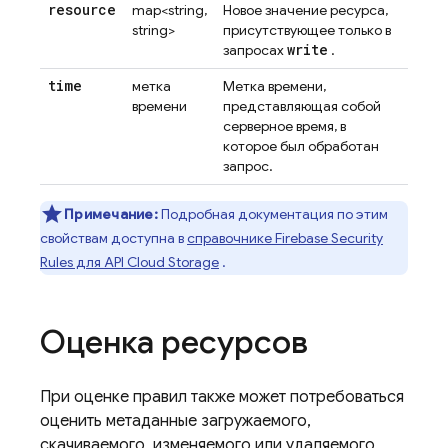
resource
map<string,
Новое значение ресурса,
string>
присутствующее только в
write
запросах
.
time
метка
Метка времени,
времени
представляющая собой
серверное время, в
которое был обработан
запрос.
Примечание:
Подробная документация по этим
свойствам доступна в
справочнике
Firebase Security
Rules
для API
Cloud Storage
.
Оценка ресурсов
При оценке правил также может потребоваться
оценить метаданные загружаемого,
скачиваемого, изменяемого или удаляемого