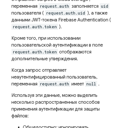
переменная
request.auth
заполняется
uid
пользователя (
request.auth.uid
), а также
данными JWT-токена
Firebase Authentication
(
request.auth.token
).
Кроме того, при использовании
пользовательской аутентификации в поле
request.auth.token
отображаются
дополнительные утверждения.
Когда запрос отправляет
неаутентифицированный пользователь,
переменная
request.auth
имеет
null
.
Используя эти данные, можно выделить
несколько распространенных способов
применения аутентификации для защиты
файлов:
Общедоступно: игнорировать