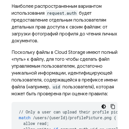
Наиболее распространенным вариантом
использования
request.auth
будет
предоставление отдельным пользователям
детальных прав доступа к своим файлам: от
загрузки фотографий профиля до чтения личных
документов.
Поскольку файлы в
Cloud Storage
имеют полный
«путь» к файлу, для того чтобы сделать файл
управляемым пользователем, достаточно
уникальной информации, идентифицирующей
пользователя, содержащейся в префиксе имени
файла (например,
uid
пользователя), которая
может быть проверена при оценке правила:
//
Only
a
user
can
upload
their
profile
picture
match
/
users
/
{
userId
}
/
profilePicture
.
png
{
allow
read
;