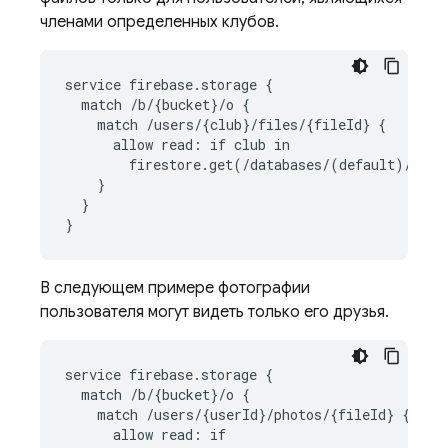
членами определенных клубов.
service firebase.storage {

  match /b/{bucket}/o {

    match /users/{club}/files/{fileId} {

      allow read: if club in

        firestore.get(/databases/(default)/docu
    }

  }

}
В следующем примере фотографии
пользователя могут видеть только его друзья.
service firebase.storage {

  match /b/{bucket}/o {

    match /users/{userId}/photos/{fileId} {

      allow read: if
