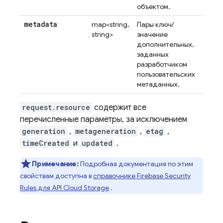
объектом.
metadata
map<string,
Пары ключ/
string>
значение
дополнительных,
заданных
разработчиком
пользовательских
метаданных.
request.resource
содержит все
перечисленные параметры, за исключением
generation
,
metageneration
,
etag
,
timeCreated
и
updated
.
Примечание:
Подробная документация по этим
свойствам доступна в
справочнике
Firebase Security
Rules
для API
Cloud Storage
.