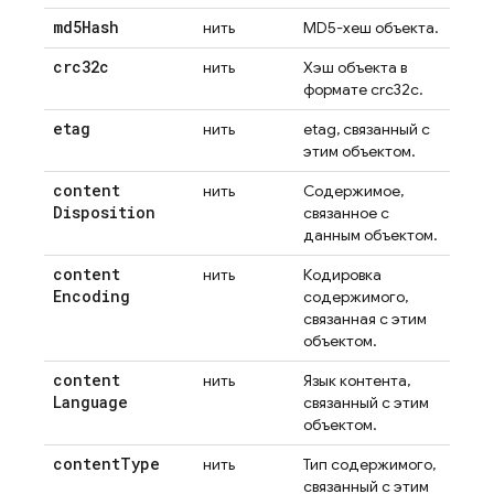
md5Hash
нить
MD5-хеш объекта.
crc32c
нить
Хэш объекта в
формате crc32c.
etag
нить
etag, связанный с
этим объектом.
content
нить
Содержимое,
Disposition
связанное с
данным объектом.
content
нить
Кодировка
Encoding
содержимого,
связанная с этим
объектом.
content
нить
Язык контента,
Language
связанный с этим
объектом.
content
Type
нить
Тип содержимого,
связанный с этим