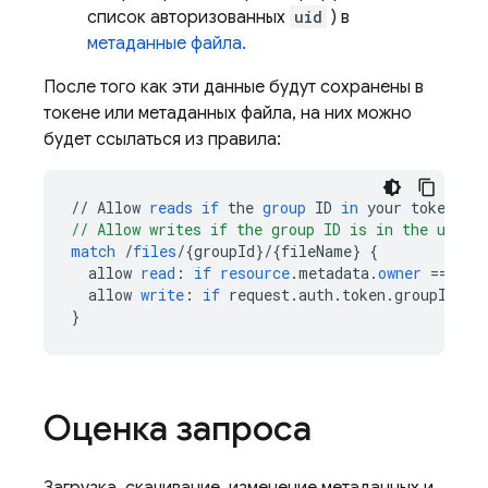
список авторизованных
uid
) в
метаданные файла.
После того как эти данные будут сохранены в
токене или метаданных файла, на них можно
будет ссылаться из правила:
//
Allow
reads
if
the
group
ID
in
your
token
ma
// Allow writes if the group ID is in the user'
match
/
files
/
{
groupId
}
/
{
fileName
}
{
allow
read
:
if
resource
.
metadata
.
owner
==
req
allow
write
:
if
request
.
auth
.
token
.
groupId
==
}
Оценка запроса