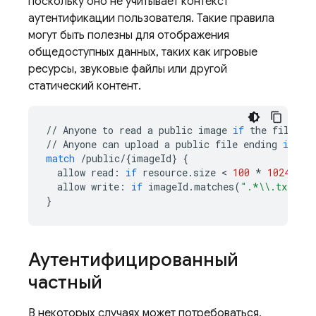
поскольку оно не учитывает контекст
аутентификации пользователя. Такие правила
могут быть полезны для отображения
общедоступных данных, таких как игровые
ресурсы, звуковые файлы или другой
статический контент.
//
Anyone
to
read
a
public
image
if
the
file
is
//
Anyone
can
upload
a
public
file
ending
in
'.
match
/
public
/
{
imageId
}
{
allow
read
:
if
resource
.
size
 < 
100
*
1024
;
allow
write
:
if
imageId
.
matches
(
".*
\\
.txt"
);
}
Аутентифицированный
частный
В некоторых случаях может потребоваться,