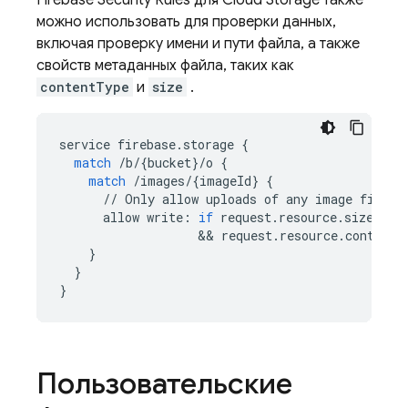
Firebase Security Rules
для
Cloud Storage
также
можно использовать для проверки данных,
включая проверку имени и пути файла, а также
свойств метаданных файла, таких как
contentType
и
size
.
service
firebase
.
storage
{
match
/
b
/
{
bucket
}
/
o
{
match
/
images
/
{
imageId
}
{
//
Only
allow
uploads
of
any
image
file
t
allow
write
:
if
request
.
resource
.
size
 < 
5
&&
request
.
resource
.
contentT
}
}
}
Пользовательские