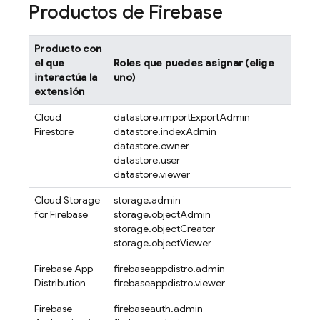
Productos de Firebase
Producto con
el que
Roles que puedes asignar (elige
interactúa la
uno)
extensión
Cloud
datastore.importExportAdmin
Firestore
datastore.indexAdmin
datastore.owner
datastore.user
datastore.viewer
Cloud Storage
storage.admin
for Firebase
storage.objectAdmin
storage.objectCreator
storage.objectViewer
Firebase App
firebaseappdistro.admin
Distribution
firebaseappdistro.viewer
Firebase
firebaseauth.admin