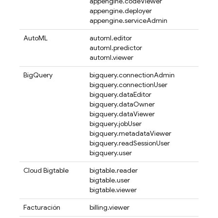
appengine.codeViewer
appengine.deployer
appengine.serviceAdmin
AutoML
automl.editor
automl.predictor
automl.viewer
BigQuery
bigquery.connectionAdmin
bigquery.connectionUser
bigquery.dataEditor
bigquery.dataOwner
bigquery.dataViewer
bigquery.jobUser
bigquery.metadataViewer
bigquery.readSessionUser
bigquery.user
Cloud Bigtable
bigtable.reader
bigtable.user
bigtable.viewer
Facturación
billing.viewer