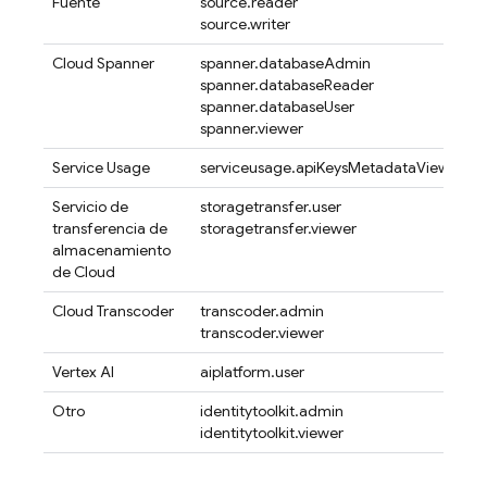
Fuente
source.reader
source.writer
Cloud Spanner
spanner.databaseAdmin
spanner.databaseReader
spanner.databaseUser
spanner.viewer
Service Usage
serviceusage.apiKeysMetadataViewer
Servicio de
storagetransfer.user
transferencia de
storagetransfer.viewer
almacenamiento
de Cloud
Cloud Transcoder
transcoder.admin
transcoder.viewer
Vertex AI
aiplatform.user
Otro
identitytoolkit.admin
identitytoolkit.viewer