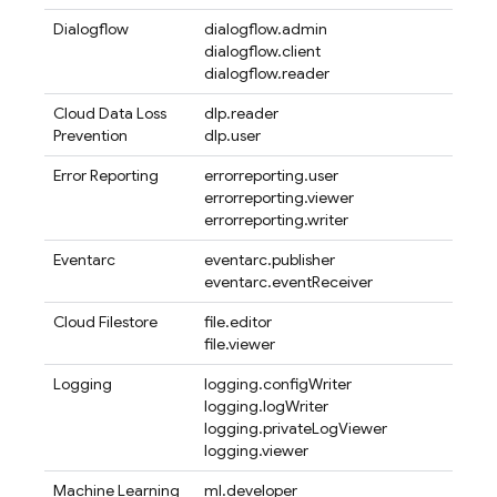
Dialogflow
dialogflow.admin
dialogflow.client
dialogflow.reader
Cloud Data Loss
dlp.reader
Prevention
dlp.user
Error Reporting
errorreporting.user
errorreporting.viewer
errorreporting.writer
Eventarc
eventarc.publisher
eventarc.eventReceiver
Cloud Filestore
file.editor
file.viewer
Logging
logging.configWriter
logging.logWriter
logging.privateLogViewer
logging.viewer
Machine Learning
ml.developer