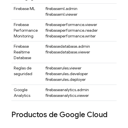
Firebase ML
firebaseml.admin
firebaseml.viewer
Firebase
firebaseperformance.viewer
Performance
firebaseperformance.reader
Monitoring
firebaseperformance.writer
Firebase
firebasedatabase.admin
Realtime
firebasedatabase.viewer
Database
Reglas de
firebaserules.viewer
seguridad
firebaserules.developer
firebaserules.deployer
Google
firebaseanalytics.admin
Analytics
firebaseanalytics.viewer
Productos de Google Cloud