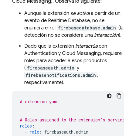
Cloud Messaging
). Observa lo siguiente:
Aunque la extensión
se activa
a partir de un
evento de
Realtime Database
, no se
enumera el rol
firebasedatabase.admin
(la
detección no se considera una
interacción
).
Dado que la extensión
interactúa
con
Authentication
y
Cloud Messaging
, requiere
roles para acceder a esos productos
(
firebaseauth.admin
y
firebasenotifications.admin
,
respectivamente).
# extension.yaml
...
# Roles assigned to the extension's service acc
roles
:
-
role
:
firebaseauth.admin