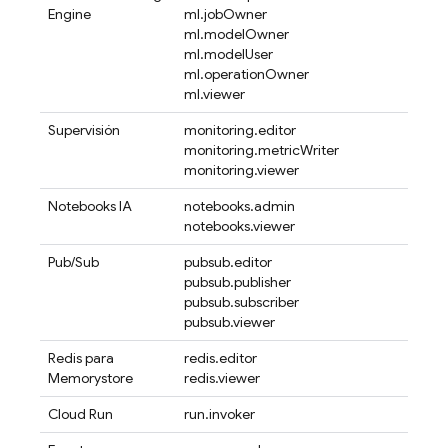
Engine
ml.jobOwner
ml.modelOwner
ml.modelUser
ml.operationOwner
ml.viewer
Supervisión
monitoring.editor
monitoring.metricWriter
monitoring.viewer
Notebooks IA
notebooks.admin
notebooks.viewer
Pub/Sub
pubsub.editor
pubsub.publisher
pubsub.subscriber
pubsub.viewer
Redis para
redis.editor
Memorystore
redis.viewer
Cloud Run
run.invoker