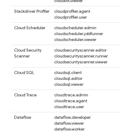
cloudiot.viewer
Stackdriver Profiler
cloudprofiler.agent
cloudprofiler.user
Cloud Scheduler
cloudscheduler.admin
cloudscheduler.jobRunner
cloudscheduler.viewer
Cloud Security
cloudsecurityscanner.editor
Scanner
cloudsecurityscanner.runner
cloudsecurityscanner.viewer
Cloud SQL
cloudsql.client
cloudsql.editor
cloudsql.viewer
Cloud Trace
cloudtrace.admin
cloudtrace.agent
cloudtrace.user
Dataflow
dataflow.developer
dataflow.viewer
dataflow.worker