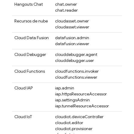
Hangouts Chat
chat.owner
chat.reader
Recursos de nube
cloudasset.owner
cloudasset.viewer
Cloud Data Fusion
datafusion.admin
datafusion.viewer
Cloud Debugger
clouddebugger.agent
clouddebugger.user
Cloud Functions
cloudfunctions.invoker
cloudfunctions.viewer
Cloud IAP
iap.admin
iap.httpsResourceAccessor
iap.settingsAdmin
iap.tunnelResourceAccessor
Cloud IoT
cloudiot.deviceController
cloudiot.editor
cloudiot.provisioner