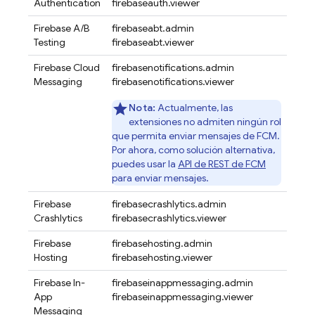
Authentication
firebaseauth.viewer
Firebase A/B
firebaseabt.admin
Testing
firebaseabt.viewer
Firebase Cloud
firebasenotifications.admin
Messaging
firebasenotifications.viewer
Nota:
Actualmente, las
extensiones no admiten ningún rol
que permita enviar mensajes de FCM.
Por ahora, como solución alternativa,
puedes usar la
API de REST de FCM
para enviar mensajes.
Firebase
firebasecrashlytics.admin
Crashlytics
firebasecrashlytics.viewer
Firebase
firebasehosting.admin
Hosting
firebasehosting.viewer
Firebase In-
firebaseinappmessaging.admin
App
firebaseinappmessaging.viewer
Messaging