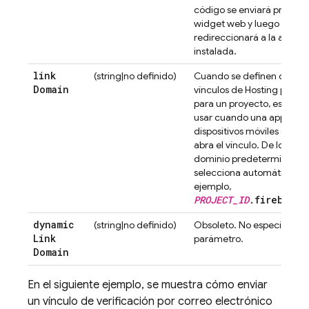
código se enviará primero 
widget web y luego se
redireccionará a la app, si
instalada.
link
(string|no definido)
Cuando se definen domini
Domain
vínculos de
Hosting
person
para un proyecto, especifi
usar cuando una app para
dispositivos móviles dete
abra el vínculo. De lo contr
dominio predeterminado 
selecciona automáticamen
ejemplo,
PROJECT_ID
.firebasea
dynamic
(string|no definido)
Obsoleto. No especifiques
Link
parámetro.
Domain
En el siguiente ejemplo, se muestra cómo enviar
un vínculo de verificación por correo electrónico