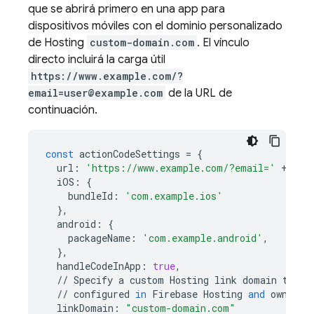
que se abrirá primero en una app para
dispositivos móviles con el dominio personalizado
de
Hosting
custom-domain.com
. El vínculo
directo incluirá la carga útil
https://www.example.com/?
email=user@example.com
de la URL de
continuación.
const
actionCodeSettings
=
{
url
:
'https://www.example.com/?email='
+
fir
iOS
:
{
bundleId
:
'com.example.ios'
},
android
:
{
packageName
:
'com.example.android'
,
},
handleCodeInApp
:
true
,
//
Specify
a
custom
Hosting
link
domain
to
us
//
configured
in
Firebase
Hosting
and
owned
b
linkDomain
:
"custom-domain.com"