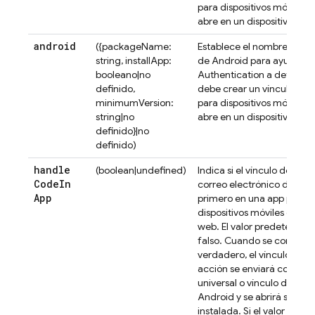
para dispositivos móviles 
abre en un dispositivo App
android
({packageName:
Establece el nombre del 
string, installApp:
de Android para ayudar a
booleano|no
Authentication
a determina
definido,
debe crear un vínculo sol
minimumVersion:
para dispositivos móviles 
string|no
abre en un dispositivo And
definido}|no
definido)
handle
(boolean|undefined)
Indica si el vínculo de acc
Code
In
correo electrónico debe ab
App
primero en una app para
dispositivos móviles o en u
web. El valor predetermin
falso. Cuando se configu
verdadero, el vínculo del 
acción se enviará como ví
universal o vínculo de app
Android y se abrirá si la ap
instalada. Si el valor es fals