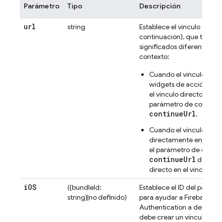
Parámetro
Tipo
Descripción
url
string
Establece el vínculo (esta
continuación), que tiene
significados diferentes se
contexto:
Cuando el vínculo se us
widgets de acción web,
el vínculo directo en el
parámetro de consulta
continueUrl
.
Cuando el vínculo se 
directamente en la app,
el parámetro de consul
continueUrl
del vínc
directo en el vínculo d
i
OS
({bundleId:
Establece el ID del paquet
string}|no definido)
para ayudar a
Firebase
Authentication
a determina
debe crear un vínculo sol