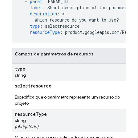
-
param
:
PARAM_ID
label
:
Short description of the parameter
description
:
>
-
Which resource do you want to use?
type
:
selectresource
resourceType
:
product.googleapis.com/Resour
Campos de parâmetros de recursos
type
string
selectresource
Especifica que o parâmetro representa um recurso do
projeto
resource
Type
string
(obrigatório)
O tipo de recurso a ser solicitado pelo usuário para