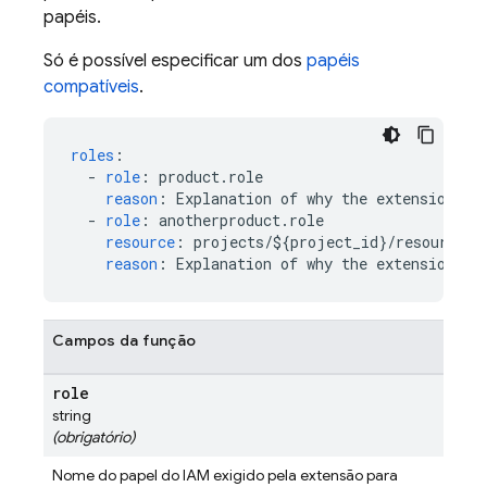
papéis.
Só é possível especificar um dos
papéis
compatíveis
.
roles
:
-
role
:
product.role
reason
:
Explanation of why the extension ne
-
role
:
anotherproduct.role
resource
:
projects/${project_id}/resource_t
reason
:
Explanation of why the extension ne
Campos da função
role
string
(obrigatório)
Nome do papel do IAM exigido pela extensão para