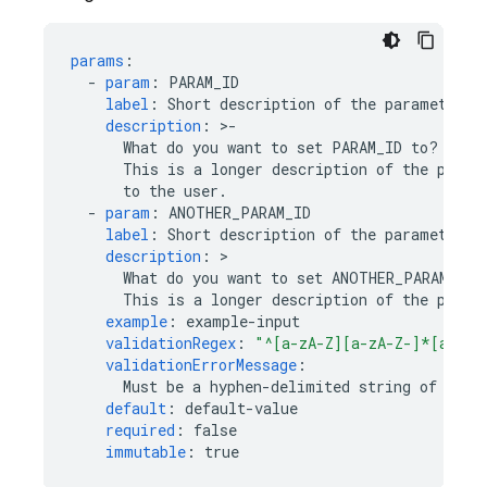
params
:
-
param
:
PARAM_ID
label
:
Short description of the parameter
description
:
>
-
What do you want to set PARAM_ID to?
This is a longer description of the param
to the user.
-
param
:
ANOTHER_PARAM_ID
label
:
Short description of the parameter
description
:
What do you want to set ANOTHER_PARAM_ID 
This is a longer description of the param
example
:
example-input
validationRegex
:
"^[a-zA-Z][a-zA-Z-]*[a-zA-
validationErrorMessage
:
Must be a hyphen-delimited string of alph
default
:
default-value
required
:
false
immutable
:
true