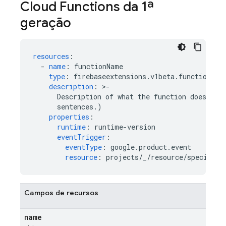
Cloud Functions da 1ª
geração
resources
:
-
name
:
functionName
type
:
firebaseextensions.v1beta.function
description
:
>
-
Description of what the function does. (O
sentences.)
properties
:
runtime
:
runtime-version
eventTrigger
:
eventType
:
google.product.event
resource
:
projects/_/resource/specifier
Campos de recursos
name