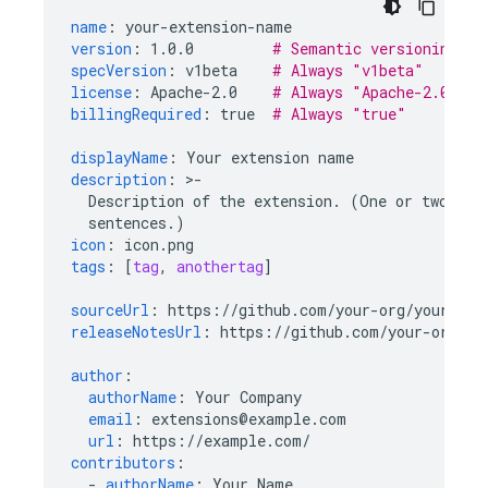
name
:
your-extension-name
version
:
1.0.0
# Semantic versioning (s
specVersion
:
v1beta
# Always "v1beta"
license
:
Apache-2.0
# Always "Apache-2.0" (r
billingRequired
:
true
# Always "true"
displayName
:
Your extension name
description
:
>
-
Description of the extension. (One or two
sentences.)
icon
:
icon.png
tags
:
[
tag
,
anothertag
]
sourceUrl
:
https://github.com/your-org/your-rep
releaseNotesUrl
:
https://github.com/your-org/yo
author
:
authorName
:
Your Company
email
:
extensions@example.com
url
:
https://example.com/
contributors
:
-
authorName
:
Your Name