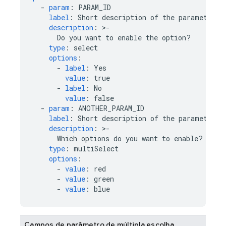
-
param
:
PARAM_ID
label
:
Short description of the parameter
description
:
>
-
Do you want to enable the option?
type
:
select
options
:
-
label
:
Yes
value
:
true
-
label
:
No
value
:
false
-
param
:
ANOTHER_PARAM_ID
label
:
Short description of the parameter
description
:
>
-
Which options do you want to enable?
type
:
multiSelect
options
:
-
value
:
red
-
value
:
green
-
value
:
blue
Campos de parâmetro de múltipla escolha