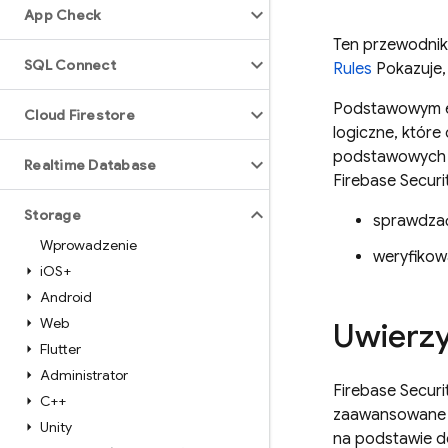
App Check
Ten przewodnik
SQL Connect
Rules
Pokazuje,
Podstawowym 
Cloud Firestore
logiczne, któr
podstawowych r
Realtime Database
Firebase Securi
Storage
sprawdzać
Wprowadzenie
weryfikow
i
OS+
Android
Web
Uwierzy
Flutter
Administrator
Firebase Securi
C++
zaawansowane u
Unity
na podstawie d