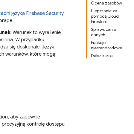
Ocena zasobów
Ulepszanie za
adni języka
Firebase Security
pomocą Cloud
orage
.
Firestore
Sprawdzanie
unek
. Warunek to wyrażenie
danych
roniona. W przypadku
Funkcje
za się doskonale. Język
niestandardowe
ych warunków, które mogą:
Dalsze kroki
tion
, aby zapewnić
o precyzyjną kontrolę dostępu