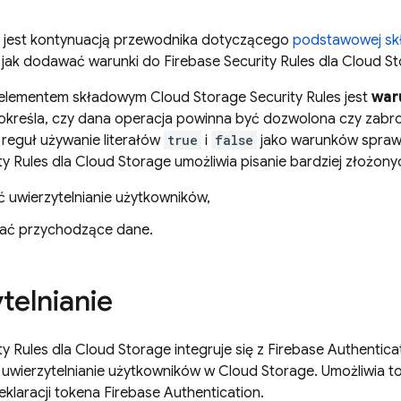
 jest kontynuacją przewodnika dotyczącego
podstawowej skł
 jak dodawać warunki do
Firebase Security Rules
dla
Cloud St
elementem składowym
Cloud Storage
Security Rules
jest
war
e określa, czy dana operacja powinna być dozwolona czy zab
eguł używanie literałów
true
i
false
jako warunków sprawd
ty Rules
dla
Cloud Storage
umożliwia pisanie bardziej złożon
 uwierzytelnianie użytkowników,
ać przychodzące dane.
telnianie
ty Rules
dla
Cloud Storage
integruje się z
Firebase Authentica
wierzytelnianie użytkowników w
Cloud Storage
. Umożliwia t
eklaracji tokena
Firebase Authentication
.