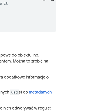
w
it
upowe do obiektu, np.
entem. Można to zrobić na
era dodatkowe informacje o
wanych
uid
s) do
metadanych
o nich odwoływać w regule: