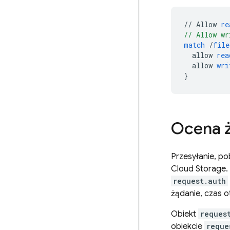
//
Allow
re
// Allow wr
match
/
file
allow
rea
allow
wri
}
Ocena 
Przesyłanie, p
Cloud Storage
.
request.auth
żądanie, czas 
Obiekt
reques
obiekcie
reque