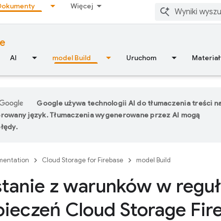
Dokumenty
Więcej
se
AI
model Build
Uruchom
Materiał
Google używa technologii AI do tłumaczenia treści n
erowany język. Tłumaczenia wygenerowane przez AI mogą
łędy.
entation
Cloud Storage for Firebase
model Build
tanie z warunków w regu
ieczeń Cloud Storage Fir