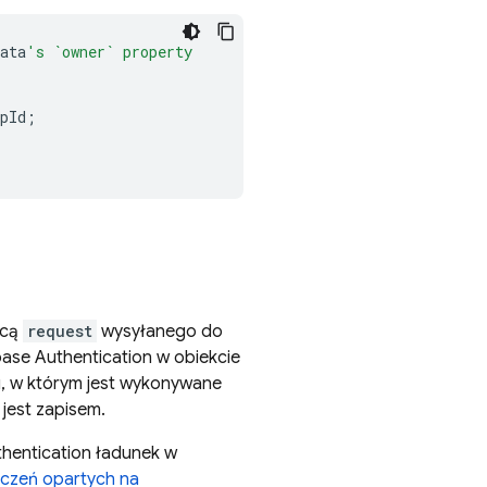
ata
's `owner` property
pId
;
ocą
request
wysyłanego do
base Authentication
w obiekcie
u, w którym jest wykonywane
 jest zapisem.
thentication
ładunek w
czeń opartych na