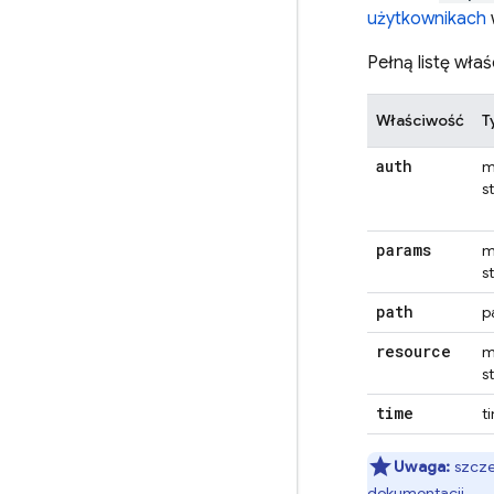
użytkownikach
Pełną listę wła
Właściwość
T
auth
m
s
params
m
s
path
p
resource
m
s
time
t
Uwaga:
szcze
dokumentacji
.