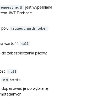
request.auth
jest wypełniana
tokena JWT
Firebase
w polu
request.auth.token
a wartość
null
.
 do zabezpieczania plików:
ości
null
.
e
uid
ścieżki.
y dopasować je do wybranej
e metadanych.