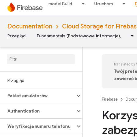
model Build
Uruchom
Documentation
Cloud Storage for Fireba
Przegląd
Fundamentals (Podstawowe informacje),
Twój pref
zawierać b
Przegląd
Pakiet emulatorów
Firebase
Docum
Korzys
Authentication
zabezp
Weryfikacja numeru telefonu