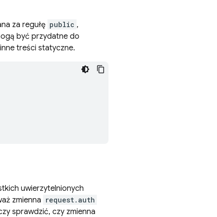
ana za regułę
public
,
 mogą być przydatne do
inne treści statyczne.
tkich uwierzytelnionych
eważ zmienna
request.auth
czy sprawdzić, czy zmienna