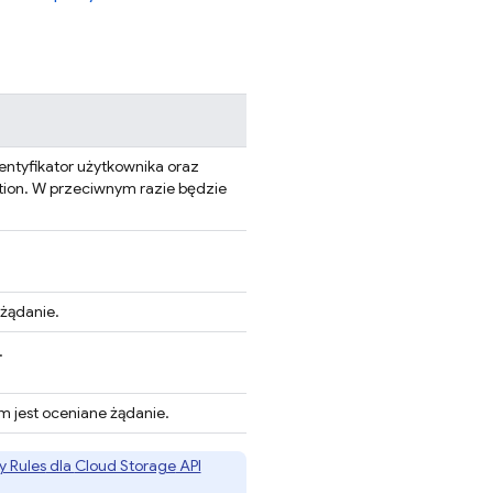
dentyfikator użytkownika oraz
tion
. W przeciwnym razie będzie
 żądanie.
.
m jest oceniane żądanie.
y Rules
dla
Cloud Storage
API