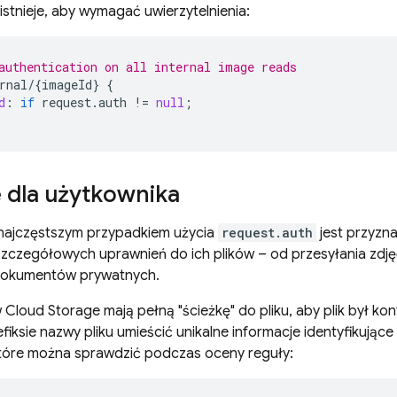
istnieje, aby wymagać uwierzytelnienia:
authentication on all internal image reads
rnal
/
{
imageId
}
{
d
:
if
request
.
auth
!
=
null
;
 dla użytkownika
ajczęstszym przypadkiem użycia
request.auth
jest przyzn
zczegółowych uprawnień do ich plików – od przesyłania zdję
dokumentów prywatnych.
w
Cloud Storage
mają pełną "ścieżkę" do pliku, aby plik był k
fiksie nazwy pliku umieścić unikalne informacje identyfikując
które można sprawdzić podczas oceny reguły: