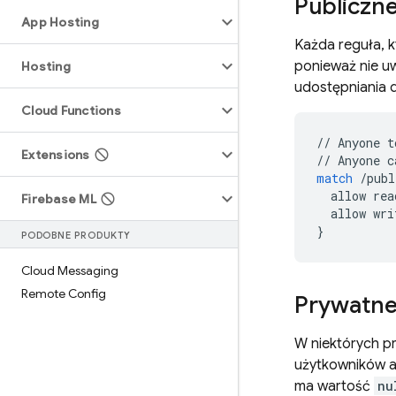
Publiczn
App Hosting
Każda reguła, k
ponieważ nie uw
Hosting
udostępniania d
Cloud Functions
//
Anyone
t
Extensions
//
Anyone
c
match
/
publ
allow
rea
Firebase ML
allow
wri
}
PODOBNE PRODUKTY
Cloud Messaging
Remote Config
Prywatne
W niektórych p
użytkowników ap
ma wartość
nu