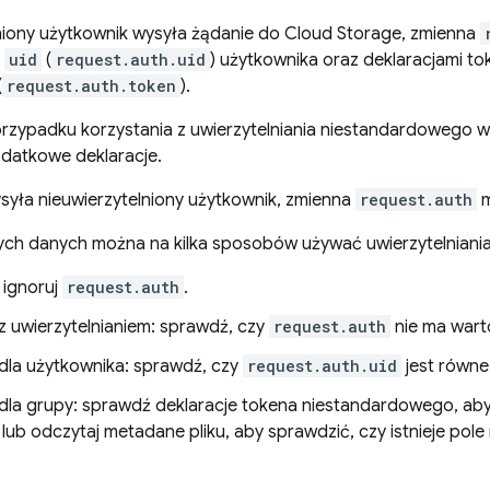
niony użytkownik wysyła żądanie do
Cloud Storage
, zmienna
m
uid
(
request.auth.uid
) użytkownika oraz deklaracjami 
(
request.auth.token
).
zypadku korzystania z uwierzytelniania niestandardowego 
odatkowe deklaracje.
syła nieuwierzytelniony użytkownik, zmienna
request.auth
m
ych danych można na kilka sposobów używać uwierzytelniania
 ignoruj
request.auth
.
z uwierzytelnianiem: sprawdź, czy
request.auth
nie ma wart
dla użytkownika: sprawdź, czy
request.auth.uid
jest równ
dla grupy: sprawdź deklaracje tokena niestandardowego, ab
, lub odczytaj metadane pliku, aby sprawdzić, czy istnieje pol