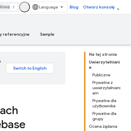
/
Blog
Otwórz konsolę
y referencyjne
Sample
Na tej stronie
a
Uwierzytelniani
e
Publiczne
Prywatne z
uwierzytelniani
em
Prywatne dla
łach
użytkownika
Prywatne dla
grupy
ebase
Ocena żądania