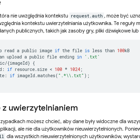
e
tóra nie uwzględnia kontekstu
request.auth
, może być uzn
zględnia kontekstu uwierzytelniania użytkownika. Te reguły
anych publicznych, takich jak zasoby gry, pliki dźwiękowe lub 
o
read
a
public
image
if
the
file
is
less
than
100
kB
an
upload
a
public
file
ending
in
'.txt'
ic
/
{
imageId
}
{
d
:
if
resource
.
size
 < 
100
*
1024
;
te
:
if
imageId
.
matches
(
".*
\\
.txt"
);
 z uwierzytelnianiem
rzypadkach możesz chcieć, aby dane były widoczne dla wszys
likacji, ale nie dla użytkowników nieuwierzytelnionych. Poni
ll
dla wszystkich nieuwierzytelnionych użytkowników, wystar