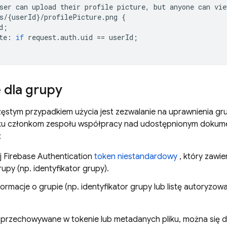
ser
can
upload
their
profile
picture
,
but
anyone
can
vie
s
/
{
userId
}
/
profilePicture
.
png
{
d
;
te
:
if
request
.
auth
.
uid
==
userId
;
 dla grupy
ęstym przypadkiem użycia jest zezwalanie na uprawnienia gr
ilku członkom zespołu współpracy nad udostępnionym dokum
:
j
Firebase Authentication
token niestandardowy
, który zawi
upy (np. identyfikator grupy).
ormacje o grupie (np. identyfikator grupy lub listę autoryzo
 przechowywane w tokenie lub metadanych pliku, można się d