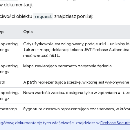
w dokumentacji.
ściwości obiektu
request
znajdziesz poniżej:
yp
Opis
uid
ap<string,
Gdy użytkownik jest zalogowany, podaje
– unikalny i
token
tring>
– mapę deklaracji tokena JWT
Firebase Authentica
null
mieć wartość
.
ap<string,
Mapa zawierająca parametry zapytania żądania.
tring>
path
ath
A
reprezentująca ścieżkę, w której jest wykonywane
write
ap<string,
Nowa wartość zasobu, dostępna tylko w żądaniach
tring>
imestamp
Sygnatura czasowa reprezentująca czas serwera, w który
gółową dokumentację tych właściwości znajdziesz w
Firebase Securit