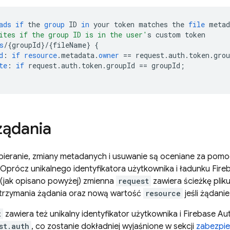
ads
if
the
group
ID
in
your
token
matches
the
file
metad
ites if the group ID is in the user'
s
custom
token
s
/
{
groupId
}
/
{
fileName
}
{
d
:
if
resource
.
metadata
.
owner
==
request
.
auth
.
token
.
grou
te
:
if
request
.
auth
.
token
.
groupId
==
groupId
;
żądania
obieranie, zmiany metadanych i usuwanie są oceniane za pom
 Oprócz unikalnego identyfikatora użytkownika i ładunku
Fire
(jak opisano powyżej) zmienna
request
zawiera ścieżkę plik
otrzymania żądania oraz nową wartość
resource
jeśli żądanie
t
zawiera też unikalny identyfikator użytkownika i
Firebase Au
st.auth
, co zostanie dokładniej wyjaśnione w sekcji
zabezpie