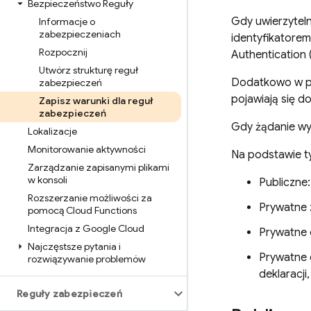
Bezpieczeństwo Reguły
Gdy uwierzytel
Informacje o
zabezpieczeniach
identyfikatore
Rozpocznij
Authentication
Utwórz strukturę reguł
Dodatkowo w pr
zabezpieczeń
pojawiają się d
Zapisz warunki dla reguł
zabezpieczeń
Gdy żądanie wy
Lokalizacje
Monitorowanie aktywności
Na podstawie t
Zarządzanie zapisanymi plikami
w konsoli
Publiczne:
Rozszerzanie możliwości za
Prywatne 
pomocą Cloud Functions
Integracja z Google Cloud
Prywatne 
Najczęstsze pytania i
Prywatne 
rozwiązywanie problemów
deklaracji
Reguły zabezpieczeń