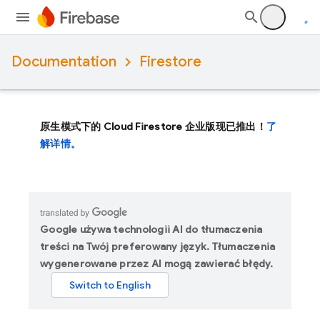
Documentation
Firestore
原生模式下的 Cloud Firestore 企业版现已推出！
了
解详情。
Google używa technologii AI do tłumaczenia
treści na Twój preferowany język. Tłumaczenia
wygenerowane przez AI mogą zawierać błędy.