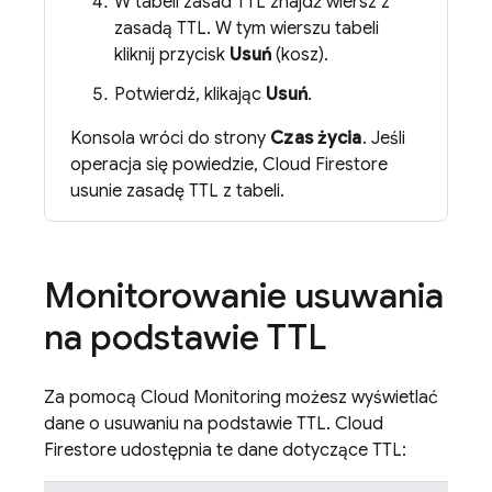
W tabeli zasad TTL znajdź wiersz z
zasadą TTL. W tym wierszu tabeli
kliknij przycisk
Usuń
(kosz).
Potwierdź, klikając
Usuń
.
Konsola wróci do strony
Czas życia
. Jeśli
operacja się powiedzie,
Cloud Firestore
usunie zasadę TTL z tabeli.
Monitorowanie usuwania
na podstawie TTL
Za pomocą
Cloud Monitoring
możesz wyświetlać
dane o usuwaniu na podstawie TTL.
Cloud
Firestore
udostępnia te dane dotyczące TTL: