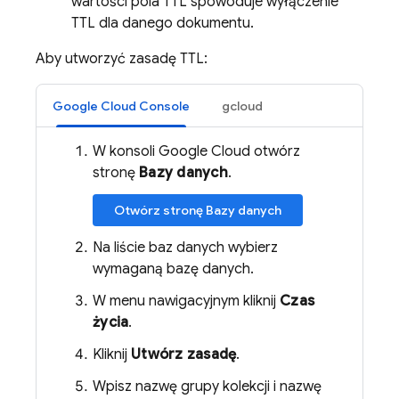
wartości pola TTL spowoduje wyłączenie
TTL dla danego dokumentu.
Aby utworzyć zasadę TTL:
Google Cloud Console
gcloud
W konsoli Google Cloud otwórz
stronę
Bazy danych
.
Otwórz stronę Bazy danych
Na liście baz danych wybierz
wymaganą bazę danych.
W menu nawigacyjnym kliknij
Czas
życia
.
Kliknij
Utwórz zasadę
.
Wpisz nazwę grupy kolekcji i nazwę