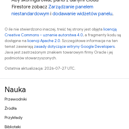
Aby skonfigurować panel z danymi
Cloud
Firestore
zobacz
Zarządzanie panelem
niestandardowym
i
dodawanie widżetów panelu
.
O ile nie stwierdzono inaczej, treść tej strony jest objęta
licencją
Creative Commons – uznanie autorstwa 4.0
, a fragmenty kodu są
dostępne na
licencji Apache 2.0
. Szczegółowe informacje na ten
temat zawierają
zasady dotyczące witryny Google Developers
.
Java jest zastrzeżonym znakiem towarowym firmy Oracle i jej
podmiotów stowarzyszonych.
Ostatnia aktualizacja: 2026-07-27 UTC.
Nauka
Przewodniki
Źródła
Przykłady
Biblioteki