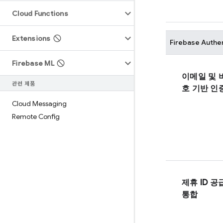
Cloud Functions
Extensions
Firebase Authe
Firebase ML
이메일 및 
관련 제품
호 기반 인
Cloud Messaging
Remote Config
제휴 ID 
통합