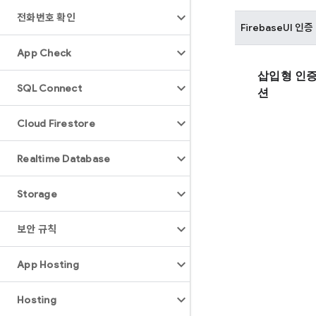
전화번호 확인
FirebaseUI
인증
App Check
삽입형 인증
SQL Connect
션
Cloud Firestore
Realtime Database
Storage
보안 규칙
App Hosting
Hosting