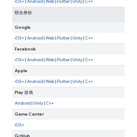
iOS+
|
Android
|
Web
|
Flutter
|
Unity
|
C++
联合身份
Google
iOS+
|
Android
|
Web
|
Flutter
|
Unity
|
C++
Facebook
iOS+
|
Android
|
Web
|
Flutter
|
Unity
|
C++
Apple
iOS+
|
Android
|
Web
|
Flutter
|
Unity
|
C++
Play 游戏
Android
|
Unity
|
C++
Game Center
iOS+
GitHub