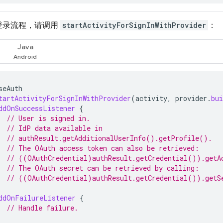
登录流程，请调用
startActivityForSignInWithProvider
：
Java
seAuth
tartActivityForSignInWithProvider
(
activity
,
provider
.
bui
ddOnSuccessListener
{
// User is signed in.
// IdP data available in
// authResult.getAdditionalUserInfo().getProfile().
// The OAuth access token can also be retrieved:
// ((OAuthCredential)authResult.getCredential()).getA
// The OAuth secret can be retrieved by calling:
// ((OAuthCredential)authResult.getCredential()).getS
ddOnFailureListener
{
// Handle failure.