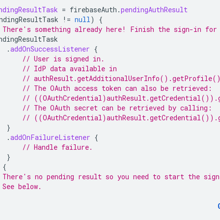
ndingResultTask
=
firebaseAuth
.
pendingAuthResult
ndingResultTask
!=
null
)
{
 There's something already here! Finish the sign-in for
ndingResultTask
.
addOnSuccessListener
{
// User is signed in.
// IdP data available in
// authResult.getAdditionalUserInfo().getProfile(
// The OAuth access token can also be retrieved:
// ((OAuthCredential)authResult.getCredential()).
// The OAuth secret can be retrieved by calling:
// ((OAuthCredential)authResult.getCredential()).
}
.
addOnFailureListener
{
// Handle failure.
}
{
 There's no pending result so you need to start the sign
 See below.