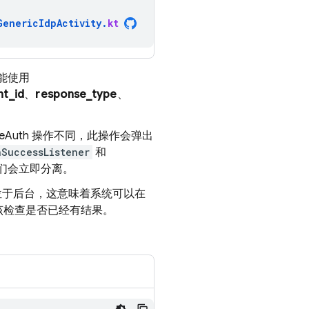
GenericIdpActivity
.
kt
能使用
nt_id
、
response_type
、
aseAuth 操作不同，此操作会弹出
nSuccessListener
和
它们会立即分离。
将位于后台，这意味着系统可以在
该检查是否已经有结果。