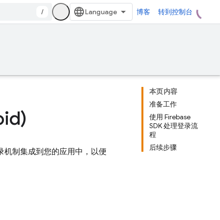
/
博客
转到控制台
本页内容
准备工作
id)
使用 Firebase
SDK 处理登录流
程
后续步骤
th 登录机制集成到您的应用中，以便