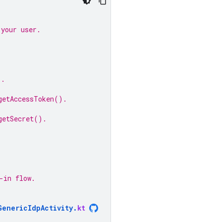
 your user.
).
getAccessToken().
getSecret().
-in flow.
GenericIdpActivity
.
kt