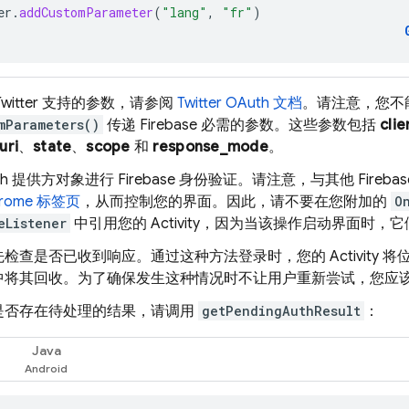
er
.
addCustomParameter
(
"lang"
,
"fr"
)
witter 支持的参数，请参阅
Twitter OAuth 文档
。请注意，您不
mParameters()
传递 Firebase 必需的参数。这些参数包括
clie
uri
、
state
、
scope
和
response_mode
。
th 提供方对象进行 Firebase 身份验证。请注意，与其他 Fireb
rome 标签页
，从而控制您的界面。因此，请不要在您附加的
O
eListener
中引用您的 Activity，因为当该操作启动界面时，
检查是否已收到响应。通过这种方法登录时，您的 Activity 
中将其回收。为了确保发生这种情况时不让用户重新尝试，您应
是否存在待处理的结果，请调用
getPendingAuthResult
：
Java