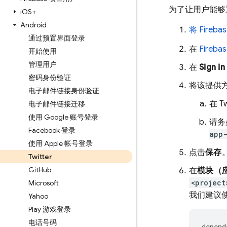
为了让用户能够通过
i
OS+
Android
将 Fireb
通过预置界面登录
在
Fireba
开始使用
管理用户
在
Sign i
密码身份验证
将该提供
电子邮件链接身份验证
在 Tw
电子邮件链接迁移
使用 Google 账号登录
请务
Facebook 登录
app
使用 Apple 帐号登录
点击
保存
Twitter
Git
Hub
在
模块（应
<project
Microsoft
我们建议
Yahoo
Play 游戏登录
电话号码
depend