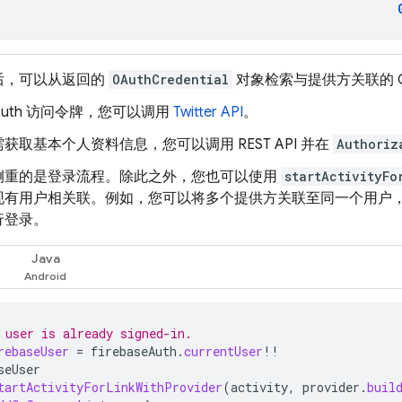
后，可以从返回的
OAuthCredential
对象检索与提供方关联的 O
Auth 访问令牌，您可以调用
Twitter API
。
获取基本个人资料信息，您可以调用 REST API 并在
Authoriz
侧重的是登录流程。除此之外，您也可以使用
startActivityFo
现有用户相关联。例如，您可以将多个提供方关联至同一个用户
行登录。
Java
 user is already signed-in.
rebaseUser
=
firebaseAuth
.
currentUser
!!
seUser
tartActivityForLinkWithProvider
(
activity
,
provider
.
buil