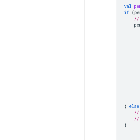
val
pe
if
(
pe
//
pe
}
else
//
//
}