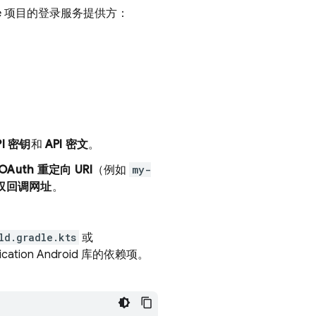
base 项目的登录服务提供方：
PI 密钥
和
API 密文
。
OAuth 重定向 URI
（例如
my-
权回调网址
。
ld.gradle.kts
或
ication
Android 库的依赖项。