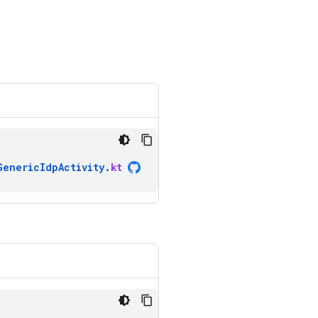
GenericIdpActivity
.
kt