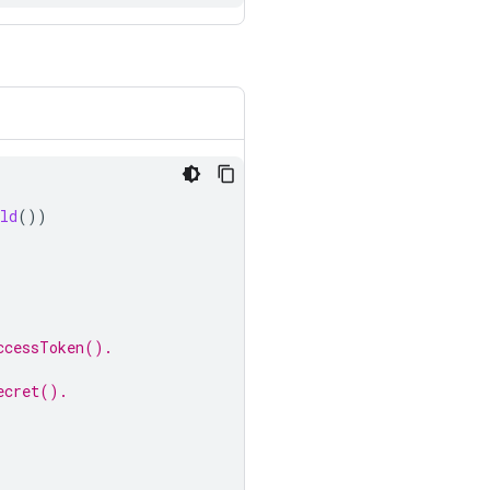
ld
())
ccessToken().
ecret().