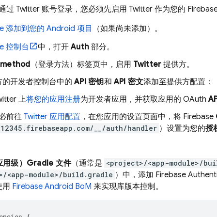
 Twitter 账号登录，您必须先启用 Twitter 作为您的 Fire
ase 添加到您的 Android 项目
（如果尚未添加）。
se
控制台
中，打开
Auth
部分。
n method
（登录方法）标签页中，启用
Twitter
提供方。
方的开发者控制台中的
API 密钥
和
API 密文
添加至提供方配置：
itter 上
将您的应用注册
为开发者应用，并获取应用的 OAuth
A
必前往
Twitter 应用配置
，在您应用的设置页面中，将 Firebase
-12345.firebaseapp.com/__/auth/handler
）设置为您的
授
。
用级）Gradle 文件
（通常是
<project>/<app-module>/bui
>/<app-module>/build.gradle
）中，添加
Firebase Authent
使用
Firebase Android BoM
来实现库版本控制。
encies
{