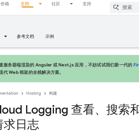
价格
文档
社区
支持
参考文档
示例
服务器端渲染的 Angular 或 Next.js 应用，不妨试试我们新一代的
Fi
现代 Web 框架的全栈解决方案。
entation
Hosting
构建
loud Logging 查看、
 请求日志