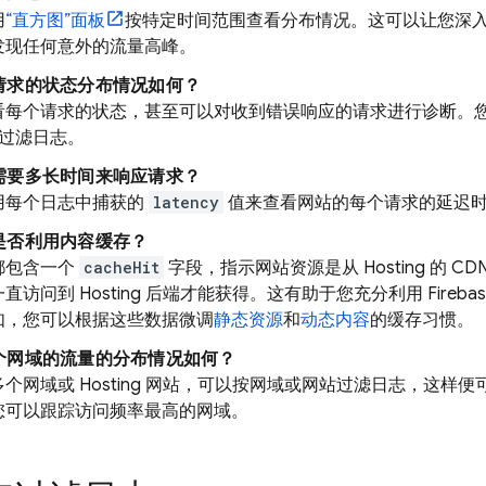
用
“直方图”面板
按特定时间范围查看分布情况。这可以让您深
发现任何意外的流量高峰。
请求的状态分布情况如何？
看每个请求的状态，甚至可以对收到错误响应的请求进行诊断。
过滤日志。
需要多长时间来响应请求？
用每个日志中捕获的
latency
值来查看网站的每个请求的延迟
是否利用内容缓存？
都包含一个
cacheHit
字段，指示网站资源是从
Hosting
的 C
一直访问到
Hosting
后端才能获得。这有助于您充分利用 Firebas
如，您可以根据这些数据微调
静态资源
和
动态内容
的缓存习惯。
个网域的流量的分布情况如何？
多个网域或
Hosting
网站，可以按网域或网站过滤日志，这样便
您可以跟踪访问频率最高的网域。