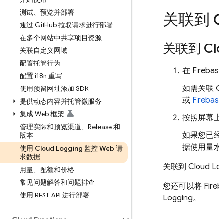
测试、预览并部署
关联到
通过 Git
Hub 拉取请求进行部署
在多个网站中共享项目资源
关联到
Cl
关联自定义网域
配置托管行为
在
Fireba
配置 i18n 重写
如需关联
使用预留网址添加 SDK
或
Fireba
提供动态内容并托管微服务
集成 Web 框架
按照屏幕
管理实际和预览渠道、Release 和
如果您已
版本
据使用量水
使用 Cloud Logging 监控 Web 请
求数据
关联到
Cloud L
用量、配额和价格
常见问题解答和问题排查
您还可以将
Fire
使用 REST API 进行部署
Logging
。