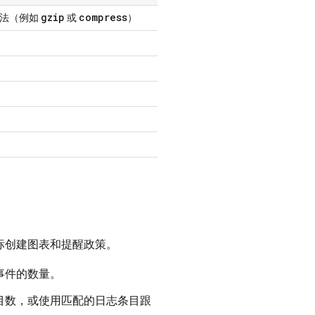
gzip
compress
算法（例如
或
）
标创建图表和提醒政策。
事件的数量。
目数，或使用匹配的日志条目跟