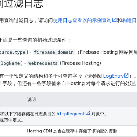
询过滤日志
用查询过滤日志，请访问
使用日志查看器的示例查询
和
构建日
下面是一些查询的初始过滤条件：
ource.type
) -
firebase_domain
（
Firebase Hosting
网站网
logName
) -
webrequests
(
Firebase Hosting
)
有一个预定义的结构和多个可查询字段（请参阅
LogEntry
）
的标准字段，但还有一些字段值来自
Hosting
对每个请求进行的处理
说明
httpRequest
将以下字段存储在日志条目的
对象中。
P 规范中定义。
Hosting
CDN 是否在缓存中存储了该响应的资源