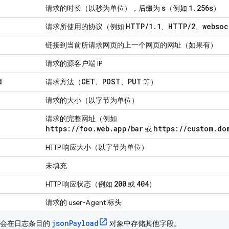
s
1
.
256s
请求的时长（以秒为单位），后缀为
（例如
）
HTTP
/
1
.
1
HTTP
/
2
websoc
请求所使用的协议（例如
、
、
链接到当前所请求网页的上一个网页的网址（如果有）
请求的源客户端 IP
d
GET
POST
PUT
请求方法（
、
、
等）
请求的大小（以字节为单位）
请求的完整网址（例如
https:
/
/
foo
.
web
.
app
/
bar
https:
/
/
custom
.
do
或
HTTP 响应大小（以字节为单位）
未填充
200
404
HTTP 响应状态（例如
或
）
请求的 user-Agent 标头
jsonPayload
会在日志条目的
对象中存储其他字段。