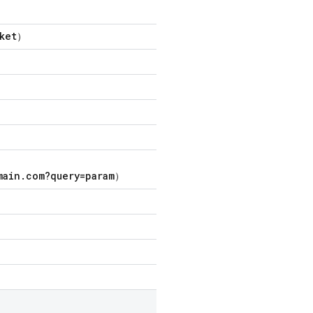
ket
）
main
.
com?query=param
）