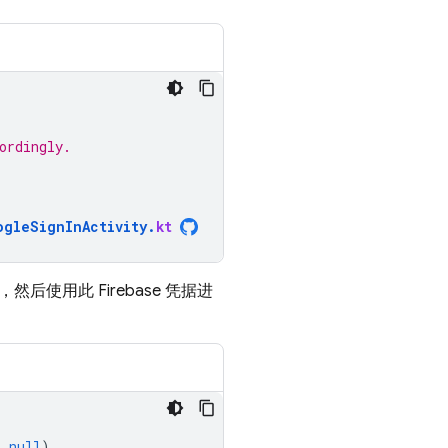
ordingly.
ogleSignInActivity
.
kt
，然后使用此 Firebase 凭据进
,
null
)