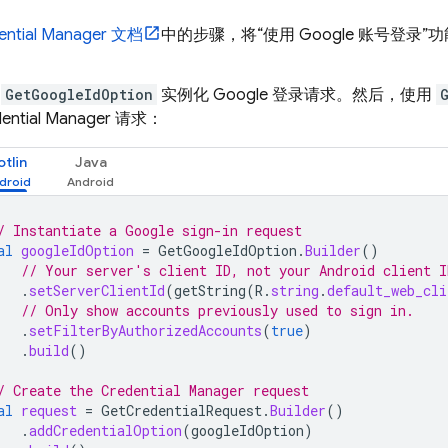
ential Manager 文档
中的步骤，将“使用 Google 账号登
用
GetGoogleIdOption
实例化 Google 登录请求。然后，使用
dential Manager 请求：
otlin
Java
/ Instantiate a Google sign-in request
al
googleIdOption
=
GetGoogleIdOption
.
Builder
()
// Your server's client ID, not your Android client I
.
setServerClientId
(
getString
(
R
.
string
.
default_web_cli
// Only show accounts previously used to sign in.
.
setFilterByAuthorizedAccounts
(
true
)
.
build
()
/ Create the Credential Manager request
al
request
=
GetCredentialRequest
.
Builder
()
.
addCredentialOption
(
googleIdOption
)