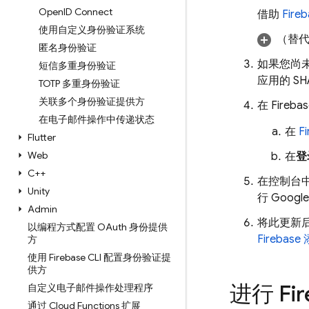
Open
ID Connect
借助
Fire
使用自定义身份验证系统
（替
匿名身份验证
如果您尚未
短信多重身份验证
应用的 S
TOTP 多重身份验证
关联多个身份验证提供方
在
Fireba
在电子邮件操作中传递状态
在
F
Flutter
Web
在
登
C++
在控制台中
Unity
行 Goog
Admin
将此更新后
以编程方式配置 OAuth 身份提供
Firebas
方
使用 Firebase CLI 配置身份验证提
供方
进行 Fi
自定义电子邮件操作处理程序
通过 Cloud Functions 扩展