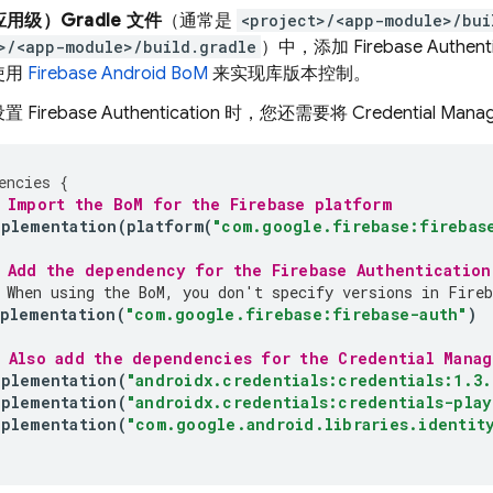
用级）Gradle 文件
（通常是
<project>/<app-module>/bui
>/<app-module>/build.gradle
）中，添加
Firebase Authent
使用
Firebase Android BoM
来实现库版本控制。
设置
Firebase Authentication
时，您还需要将 Credential Man
encies
{
 Import the 
BoM
 for the Firebase platform
mplementation
(
platform
(
"com.google.firebase:firebas
 Add the dependency for the 
Firebase Authentication
 When using the 
BoM
, you don't specify versions in Fireb
plementation
(
"com.google.firebase:firebase-auth"
)
/ Also add the dependencies for the Credential Manag
mplementation
(
"androidx.credentials:credentials:1.3.
mplementation
(
"androidx.credentials:credentials-play
mplementation
(
"com.google.android.libraries.identit