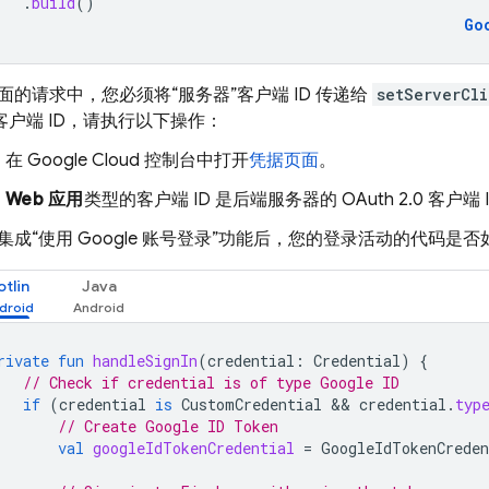
.
build
()
Go
面的请求中，您必须将“服务器”客户端 ID 传递给
setServerCli
0 客户端 ID，请执行以下操作：
在
Google Cloud
控制台中打开
凭据页面
。
Web 应用
类型的客户端 ID 是后端服务器的 OAuth 2.0 客户端 
集成“使用 Google 账号登录”功能后，您的登录活动的代码是
otlin
Java
rivate
fun
handleSignIn
(
credential
:
Credential
)
{
// Check if credential is of type Google ID
if
(
credential
is
CustomCredential
 && 
credential
.
typ
// Create Google ID Token
val
googleIdTokenCredential
=
GoogleIdTokenCreden