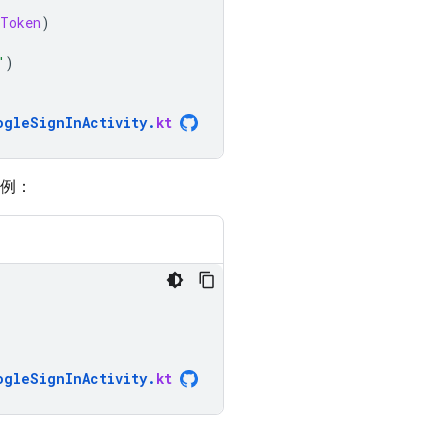
dToken
)
"
)
ogleSignInActivity
.
kt
例：
ogleSignInActivity
.
kt