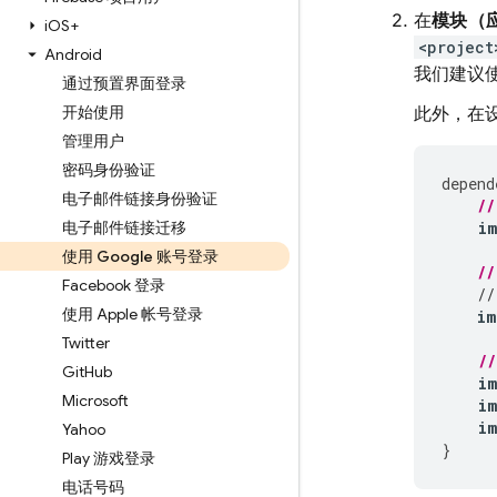
在
模块（应
i
OS+
<project
Android
我们建议
通过预置界面登录
开始使用
此外，在
管理用户
密码身份验证
depend
电子邮件链接身份验证
//
电子邮件链接迁移
i
使用 Google 账号登录
//
Facebook 登录
//
使用 Apple 帐号登录
im
Twitter
/
Git
Hub
i
Microsoft
i
i
Yahoo
}
Play 游戏登录
电话号码