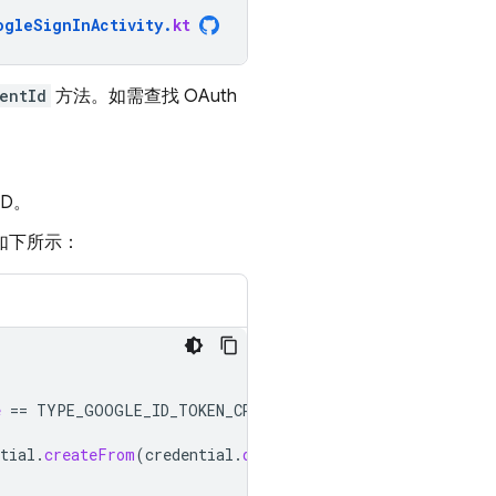
ogleSignInActivity
.
kt
entId
方法。如需查找 OAuth
ID。
否如下所示：
e
==
TYPE_GOOGLE_ID_TOKEN_CREDENTIAL
)
{
tial
.
createFrom
(
credential
.
data
)