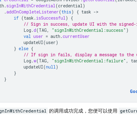
th
.
signInWithCredential
(
credential
)
.
addOnCompleteListener
(
this
)
{
task
-
if
(
task
.
isSuccessful
)
{
// Sign in success, update UI with the signed-
Log
.
d
(
TAG
,
"signInWithCredential:success"
)
val
user
=
auth
.
currentUser
updateUI
(
user
)
}
else
{
// If sign in fails, display a message to the 
Log
.
w
(
TAG
,
"signInWithCredential:failure"
,
ta
updateUI
(
null
)
}
}
Go
gnInWithCredential
的调用成功完成，您便可以使用
getCur