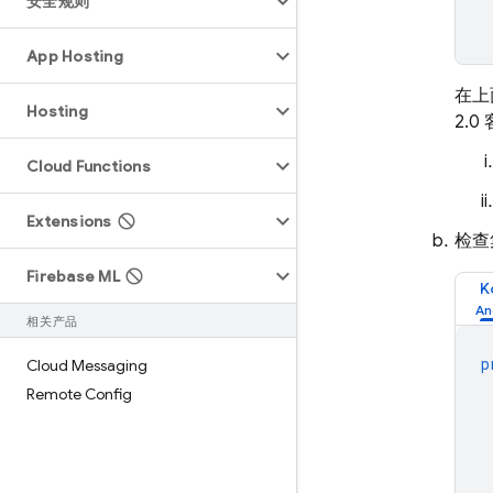
安全规则
App Hosting
在上
Hosting
2.
Cloud Functions
Extensions
检查
Firebase ML
K
相关产品
p
Cloud Messaging
Remote Config