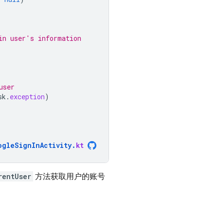
in user's information
user
sk
.
exception
)
ogleSignInActivity
.
kt
rentUser
方法获取用户的账号