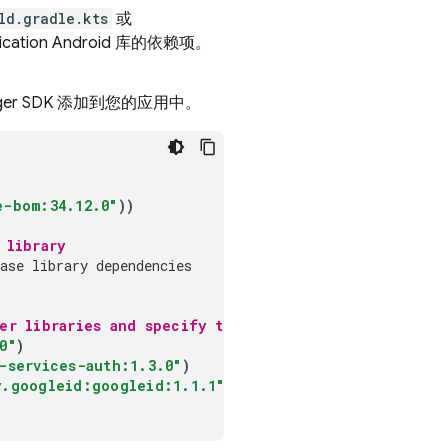
ld.gradle.kts
或
ication
Android 库的依赖项。
ager SDK 添加到您的应用中。
e-bom:34.12.0"
))
 library
ase library dependencies
er libraries and specify their versions
0"
)
-services-auth:1.3.0"
)
y.googleid:googleid:1.1.1"
)