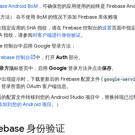
base Android BoM
，可确保您的应用使用的始终是 Firebase An
代方法）
在不使用
BoM
的情况下
添加 Firebase 库依赖项
指定应用的 SHA 指纹，请在
Firebase
控制台的
设置
页面中指定
HA 指纹，请参阅
对客户端进行身份验证
。
se
控制台中启用 Google 登录方法：
irebase
控制台
中，打开
Auth
部分。
录方法
标签页中，启用
Google
登录方法并点击
保存
。
出现提示时，下载更新后的 Firebase 配置文件 (
google-serv
le 登录所需的 OAuth 客户端信息。
的配置文件转移到您的 Android Studio 项目中，替换掉现
e 添加到您的 Android 项目
。）
rebase 身份验证