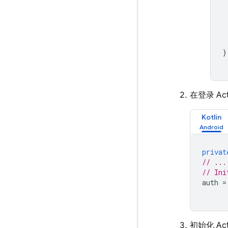
}
在登录 Acti
Kotlin
privat
// ...
// Ini
auth
=
初始化 Ac