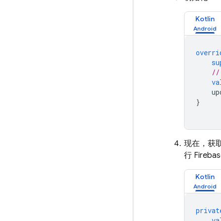
Kotlin
overri
su
//
va
up
}
现在，获取第
行 Fireb
Kotlin
privat
va