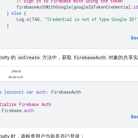
// Sign in to Firebase with using the token
firebaseAuthWithGoogle
(
googleIdTokenCredential
.
i
}
else
{
Log
.
w
(
TAG
,
"Credential is not of type Google ID!
}
Go
vity 的
onCreate
方法中，获取
FirebaseAuth
对象的共享实
Java
e
lateinit
var
auth
:
FirebaseAuth
tialize Firebase Auth
Firebase
.
auth
Go
tivity 时，请检查用户当前是否已登录：