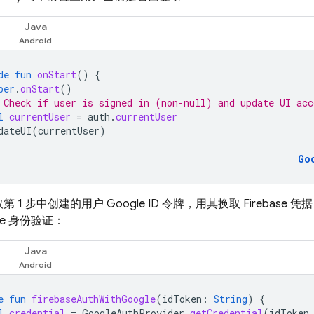
Java
de
fun
onStart
()
{
per
.
onStart
()
 Check if user is signed in (non-null) and update UI acc
l
currentUser
=
auth
.
currentUser
dateUI
(
currentUser
)
Go
 1 步中创建的用户 Google ID 令牌，用其换取 Firebase 凭据
ase 身份验证：
Java
e
fun
firebaseAuthWithGoogle
(
idToken
:
String
)
{
l
credential
=
GoogleAuthProvider
.
getCredential
(
idToken