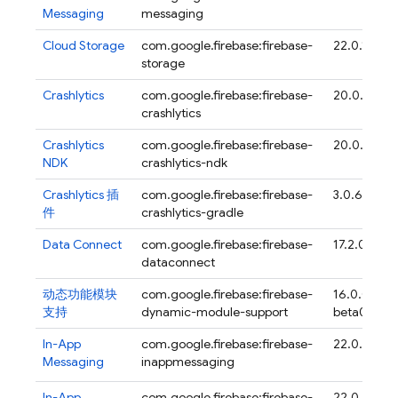
Messaging
messaging
Cloud Storage
com.google.firebase:firebase-
22.0.1
storage
Crashlytics
com.google.firebase:firebase-
20.0.4
crashlytics
Crashlytics
com.google.firebase:firebase-
20.0.4
NDK
crashlytics-ndk
Crashlytics
插
com.google.firebase:firebase-
3.0.6
件
crashlytics-gradle
Data Connect
com.google.firebase:firebase-
17.2.0
dataconnect
动态功能模块
com.google.firebase:firebase-
16.0.0-
支持
dynamic-module-support
beta04
In-App
com.google.firebase:firebase-
22.0.2
Messaging
inappmessaging
In-App
com.google.firebase:firebase-
22.0.2