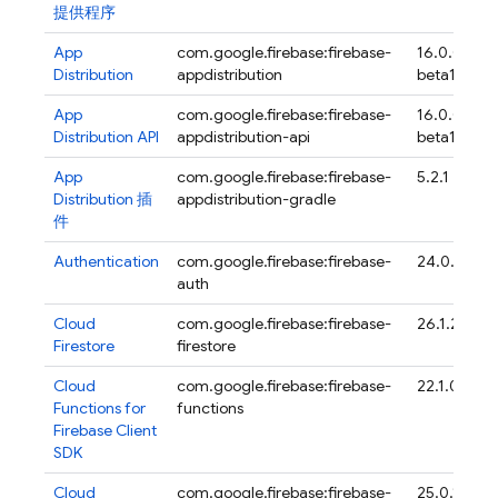
提供程序
App
com.google.firebase:firebase-
16.0.0-
Distribution
appdistribution
beta17
App
com.google.firebase:firebase-
16.0.0-
Distribution
API
appdistribution-api
beta17
App
com.google.firebase:firebase-
5.2.1
Distribution
插
appdistribution-gradle
件
Authentication
com.google.firebase:firebase-
24.0.1
auth
Cloud
com.google.firebase:firebase-
26.1.2
Firestore
firestore
Cloud
com.google.firebase:firebase-
22.1.0
Functions for
functions
Firebase
Client
SDK
Cloud
com.google.firebase:firebase-
25.0.1