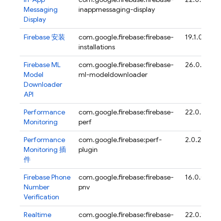
Messaging
inappmessaging-display
Display
Firebase
安装
com.google.firebase:firebase-
19.1.0
installations
Firebase ML
com.google.firebase:firebase-
26.0.1
Model
ml-modeldownloader
Downloader
API
Performance
com.google.firebase:firebase-
22.0.4
Monitoring
perf
Performance
com.google.firebase:perf-
2.0.2
Monitoring
插
plugin
件
Firebase Phone
com.google.firebase:firebase-
16.0.0
Number
pnv
Verification
Realtime
com.google.firebase:firebase-
22.0.1