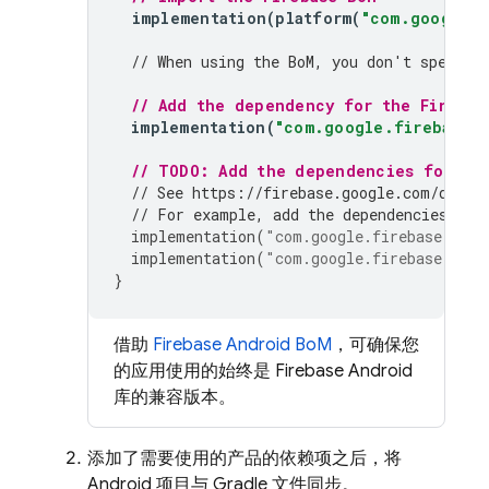
implementation
(
platform
(
"com.google.f
// When using the 
BoM
, you don't specify
// Add the dependency for the Firebas
implementation
(
"com.google.firebase:f
// TODO: Add the dependencies for any
// See https://firebase.google.com/docs/
// For example, add the dependencies for
implementation
(
"com.google.firebase:fire
implementation
(
"com.google.firebase:fire
}
借助
Firebase Android BoM
，可确保您
的应用使用的始终是 Firebase Android
库的兼容版本。
添加了需要使用的产品的依赖项之后，将
Android 项目与 Gradle 文件同步。