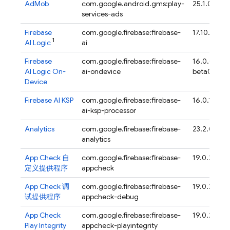
AdMob
com.google.android.gms:play-
25.1.0
services-ads
Firebase
com.google.firebase:firebase-
17.10.1
1
AI Logic
ai
Firebase
com.google.firebase:firebase-
16.0.0-
AI Logic On-
ai-ondevice
beta01
Device
Firebase AI KSP
com.google.firebase:firebase-
16.0.1
ai-ksp-processor
Analytics
com.google.firebase:firebase-
23.2.0
analytics
App Check
自
com.google.firebase:firebase-
19.0.2
定义提供程序
appcheck
App Check
调
com.google.firebase:firebase-
19.0.2
试提供程序
appcheck-debug
App Check
com.google.firebase:firebase-
19.0.2
Play Integrity
appcheck-playintegrity