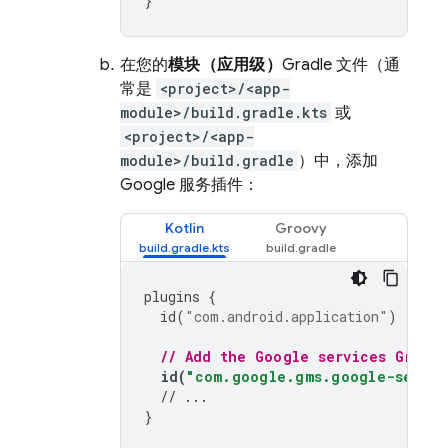
}
在您的
模块（应用级）
Gradle 文件（通
常是
<project>/<app-
module>/build.gradle.kts
或
<project>/<app-
module>/build.gradle
）中，添加
Google 服务插件：
Kotlin
Groovy
plugins
{
id
(
"com.android.application"
)
// Add the Google services Gradle
id
(
"com.google.gms.google-servic
// ...
}