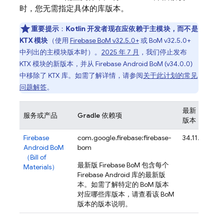
时，您无需指定具体的库版本。
重要提示
：
Kotlin 开发者现在应依赖于主模块，而不是
KTX 模块
（使用
Firebase BoM
v32.5.0+
或
BoM
v32.5.0+
中列出的主模块版本时）。
2025 年 7 月
，我们停止发布
KTX 模块的新版本，并从
Firebase Android BoM
(v34.0.0)
中移除了 KTX 库。如需了解详情，请参阅
关于此计划的常见
问题解答
。
最新
服务或产品
Gradle 依赖项
版本
A
Firebase
com.google.firebase:firebase-
34.11.0
Android BoM
bom
（
Bill of
最新版
Firebase BoM
包含每个
Materials
）
Firebase Android 库的最新版
本。如需了解特定的
BoM
版本
对应哪些库版本，请查看该
BoM
版本的版本说明。