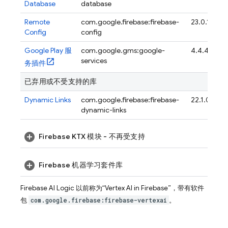
Database
database
Remote
com.google.firebase:firebase-
23.0.1
Config
config
Google Play 服
com.google.gms:google-
4.4.4
services
务插件
已弃用或不受支持的库
Dynamic Links
com.google.firebase:firebase-
22.1.0
dynamic-links
Firebase KTX 模块 - 不再受支持
Firebase 机器学习套件库
Firebase AI Logic
以前称为“
Vertex AI in Firebase
”，带有软件
包
com.google.firebase:firebase-vertexai
。