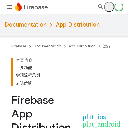
Documentation
App Distribution
Firebase
Documentation
App Distribution
运行
本页内容
主要功能
实现流程示例
后续步骤
Firebase
App
plat_ios
plat_android
Distribution