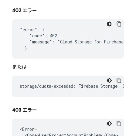
402 エラー
"error": {

    "code": 402,

    "message": "Cloud Storage for Firebase no l
または
403 エラー
<Error>

  <Code>UserProjectAccountProblem</Code>
