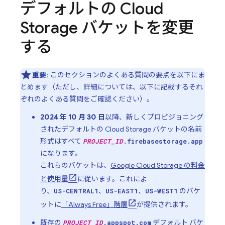
デフォルトの
Cloud
Storage
バケットを変更
する
重要
: このセクションのよくある質問の要点を以下にま
とめます（ただし、詳細については、以下に記載するそれ
ぞれのよくある質問をご確認ください）。
2024 年 10 月 30 日
以降、新しくプロビジョニング
された
デフォルトの
Cloud Storage
バケットの名前
形式はすべて
PROJECT_ID
.firebasestorage.app
になります。
これらのバケットは、
Google Cloud Storage
の料金
と使用量
に従います。これによ
り、
、
、
のバケ
US-CENTRAL1
US-EAST1
US-WEST1
ットに
「Always Free」階層
が提供されます。
既存の
デフォルト バケ
PROJECT_ID
.appspot.com