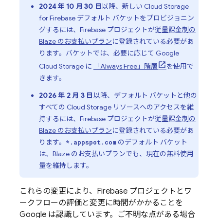
2024 年 10 月 30 日
以降、新しい
Cloud Storage
for Firebase
デフォルト バケットをプロビジョニン
グするには、Firebase プロジェクトが
従量課金制の
Blaze のお支払いプラン
に登録されている必要があ
ります。バケットでは、必要に応じて
Google
Cloud Storage
に
「Always Free」階層
を使用で
きます。
2026 年 2 月 3 日
以降、デフォルト バケットと他の
すべての
Cloud Storage
リソースへのアクセスを維
持するには、Firebase プロジェクトが
従量課金制の
Blaze のお支払いプラン
に登録されている必要があ
ります。
のデフォルト バケット
*.appspot.com
は、Blaze のお支払いプランでも、現在の無料使用
量を維持します。
これらの変更により、Firebase プロジェクトとワ
ークフローの評価と変更に時間がかかることを
Google は認識しています。ご不明な点がある場合