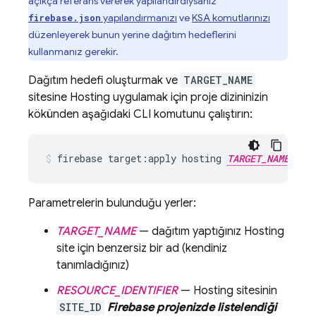
açıkça referans vererek yapılandırdıysanız
yapılandırmanızı
ve
KSA komutlarınızı
firebase.json
düzenleyerek bunun yerine dağıtım hedeflerini
kullanmanız gerekir.
Dağıtım hedefi oluşturmak ve
TARGET_NAME
sitesine
Hosting
uygulamak için proje dizininizin
kökünden aşağıdaki CLI komutunu çalıştırın:
firebase target:apply hosting 
TARGET_NAME
R
Parametrelerin bulunduğu yerler:
TARGET_NAME
— dağıtım yaptığınız
Hosting
site için benzersiz bir ad (kendiniz
tanımladığınız)
RESOURCE_IDENTIFIER
—
Hosting
sitesinin
SITE_ID
Firebase projenizde listelendiği