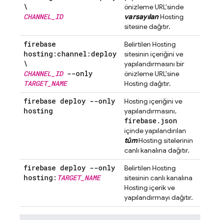
\
önizleme URL'sinde
CHANNEL
_
ID
varsayılan
Hosting
sitesine dağıtır.
firebase
Belirtilen
Hosting
hosting:channel:deploy
sitesinin içeriğini ve
\
yapılandırmasını bir
CHANNEL
_
ID
--only
önizleme URL'sine
TARGET
_
NAME
Hosting
dağıtır.
firebase deploy --only
Hosting
içeriğini ve
hosting
yapılandırmasını,
firebase
.
json
içinde yapılandırılan
tüm
Hosting
sitelerinin
canlı kanalına dağıtır.
firebase deploy --only
Belirtilen
Hosting
hosting:
TARGET
_
NAME
sitesinin canlı kanalına
Hosting
içerik ve
yapılandırmayı dağıtır.