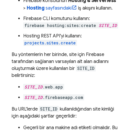
Firebase
konsolunun
Hosting & Serverless
>
Hosting
sayfasındaki
iş akışını kullanın.
Firebase
CLI komutunu kullanın:
firebase hosting:sites:create
SITE_ID
Hosting
REST API'yi kullanın:
projects.sites.create
Bu yöntemlerin her birinde, site için Firebase
tarafından sağlanan varsayılan alt alan adlarını
oluşturmak üzere kullanılan bir
SITE_ID
belirtirsiniz:
SITE_ID
.web.app
SITE_ID
.firebaseapp.com
Bu URL'lerde
SITE_ID
kullanıldığından site kimliği
için aşağıdaki şartlar geçerlidir:
Geçerli bir ana makine adı etiketi olmalıdır. Bu