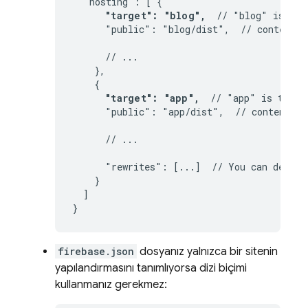
  "hosting": [ {

"target": "blog",
  // "blog" is the
      "public": "blog/dist",  // contents 
      // ...

    },

    {

"target": "app",
  // "app" is the a
      "public": "app/dist",  // contents o
      // ...

      "rewrites": [...]  // You can define
    }

  ]

}
firebase.json
dosyanız yalnızca bir sitenin
yapılandırmasını tanımlıyorsa dizi biçimi
kullanmanız gerekmez: