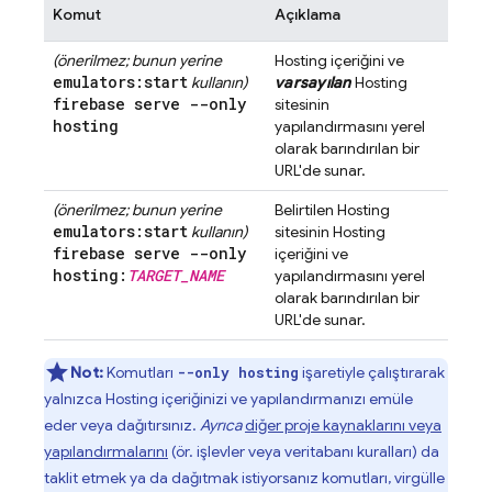
Komut
Açıklama
(önerilmez; bunun yerine
Hosting
içeriğini ve
emulators:start
kullanın)
varsayılan
Hosting
firebase serve --only
sitesinin
hosting
yapılandırmasını yerel
olarak barındırılan bir
URL'de sunar.
(önerilmez; bunun yerine
Belirtilen
Hosting
emulators:start
kullanın)
sitesinin
Hosting
firebase serve --only
içeriğini ve
hosting:
TARGET
_
NAME
yapılandırmasını yerel
olarak barındırılan bir
URL'de sunar.
Not:
Komutları
işaretiyle çalıştırarak
--only hosting
yalnızca
Hosting
içeriğinizi ve yapılandırmanızı emüle
eder veya dağıtırsınız.
Ayrıca
diğer proje kaynaklarını veya
yapılandırmalarını
(ör. işlevler veya veritabanı kuralları) da
taklit etmek ya da dağıtmak istiyorsanız komutları, virgülle