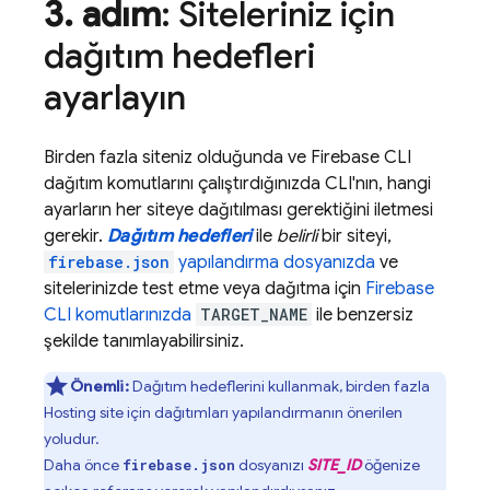
3
.
adım
: Siteleriniz için
dağıtım hedefleri
ayarlayın
Birden fazla siteniz olduğunda ve
Firebase
CLI
dağıtım komutlarını çalıştırdığınızda CLI'nın, hangi
ayarların her siteye dağıtılması gerektiğini iletmesi
gerekir.
Dağıtım hedefleri
ile
belirli
bir siteyi,
firebase.json
yapılandırma dosyanızda
ve
sitelerinizde test etme veya dağıtma için
Firebase
CLI komutlarınızda
TARGET_NAME
ile benzersiz
şekilde tanımlayabilirsiniz.
Önemli:
Dağıtım hedeflerini kullanmak, birden fazla
Hosting
site için dağıtımları yapılandırmanın önerilen
yoludur.
Daha önce
dosyanızı
SITE_ID
öğenize
firebase.json