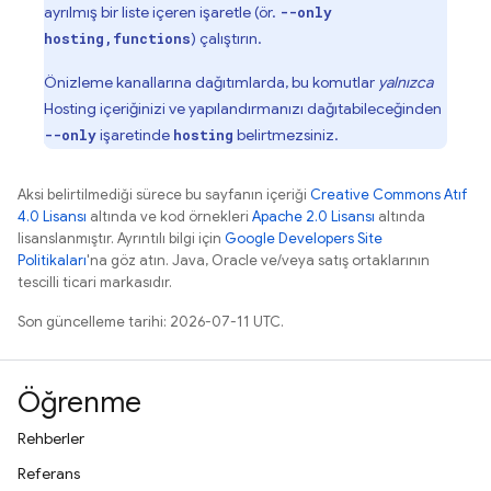
ayrılmış bir liste içeren işaretle (ör.
--only
) çalıştırın.
hosting,functions
Önizleme kanallarına dağıtımlarda, bu komutlar
yalnızca
Hosting
içeriğinizi ve yapılandırmanızı dağıtabileceğinden
işaretinde
belirtmezsiniz.
--only
hosting
Aksi belirtilmediği sürece bu sayfanın içeriği
Creative Commons Atıf
4.0 Lisansı
altında ve kod örnekleri
Apache 2.0 Lisansı
altında
lisanslanmıştır. Ayrıntılı bilgi için
Google Developers Site
Politikaları
'na göz atın. Java, Oracle ve/veya satış ortaklarının
tescilli ticari markasıdır.
Son güncelleme tarihi: 2026-07-11 UTC.
Öğrenme
Rehberler
Referans