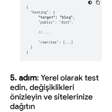
{

  "hosting": {

"target": "blog",
      "public": "dist",

      // ...

      "rewrites": [...]

  }

}
5
.
adım
: Yerel olarak test
edin
,
değişiklikleri
önizleyin ve sitelerinize
dağıtın