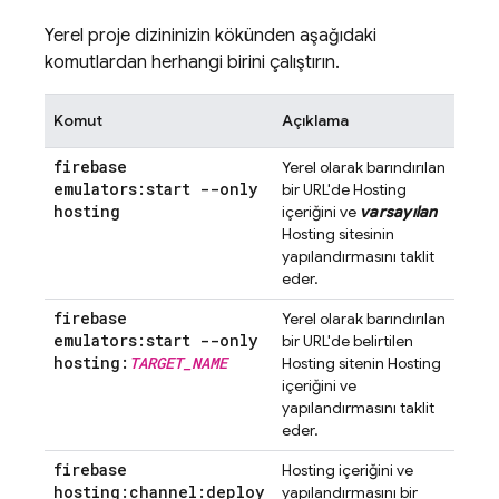
Yerel proje dizininizin kökünden aşağıdaki
komutlardan herhangi birini çalıştırın.
Komut
Açıklama
firebase
Yerel olarak barındırılan
emulators:start --only
bir URL'de
Hosting
hosting
içeriğini ve
varsayılan
Hosting
sitesinin
yapılandırmasını taklit
eder.
firebase
Yerel olarak barındırılan
emulators:start --only
bir URL'de belirtilen
hosting:
TARGET
_
NAME
Hosting
sitenin
Hosting
içeriğini ve
yapılandırmasını taklit
eder.
firebase
Hosting
içeriğini ve
hosting:channel:deploy
yapılandırmasını bir