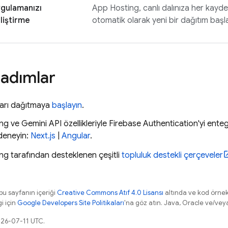
gulamanızı
App Hosting
, canlı dalınıza her kayd
liştirme
otomatik olarak yeni bir dağıtım başla
 adımlar
arı dağıtmaya
başlayın
.
ing
ve
Gemini API
özellikleriyle
Firebase Authentication
'yi ente
deneyin:
Next.js
|
Angular
.
ing
tarafından desteklenen çeşitli
topluluk destekli çerçeveler
 bu sayfanın içeriği
Creative Commons Atıf 4.0 Lisansı
altında ve kod örnek
gi için
Google Developers Site Politikaları
'na göz atın. Java, Oracle ve/veya s
026-07-11 UTC.