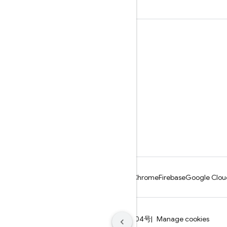
Öğrenme
Rehberler
Referans
Örnekler
Kitaplıklar
GitHub
Android
Chrome
Firebase
Google Clou
Şartlar
Gizlilik
ICP证合字B2-20070004号
Manage cookies