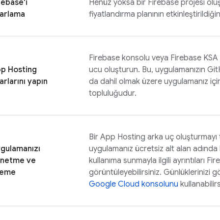
rebase'i
Henüz yoksa bir Firebase projesi olu
arlama
fiyatlandırma planının etkinleştirildiğ
Firebase
konsolu veya
Firebase
KSA i
p Hosting
ucu oluşturun. Bu, uygulamanızın Gi
arlarını yapın
da dahil olmak üzere uygulamanız içi
topluluğudur.
Bir
App Hosting
arka uç oluşturmayı
gulamanızı
uygulamanız ücretsiz alt alan adında ku
netme ve
kullanıma sunmayla ilgili ayrıntıları
Fir
leme
görüntüleyebilirsiniz. Günlüklerinizi
Google Cloud
konsolunu
kullanabilirs