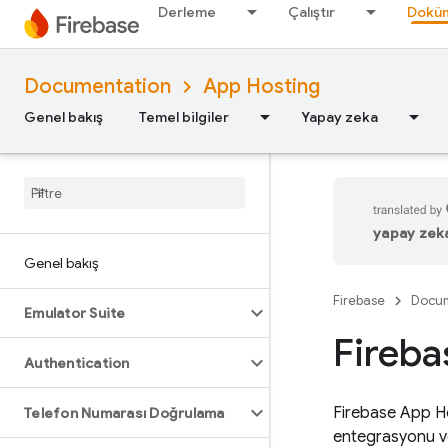
Derleme
Çalıştır
Doküm
Documentation
App Hosting
Genel bakış
Temel bilgiler
Yapay zeka
yapay zeka 
Genel bakış
Firebase
Docum
Emulator Suite
Fireba
Authentication
Firebase App H
Telefon Numarası Doğrulama
entegrasyonu 