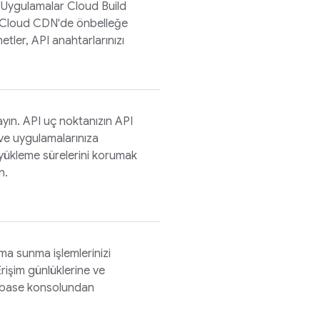
. Uygulamalar
Cloud Build
 Cloud CDN'de önbelleğe
tler, API anahtarlarınızı
ayın. API uç noktanızın API
ve uygulamalarınıza
k yükleme sürelerini korumak
n.
ma sunma işlemlerinizi
Erişim günlüklerine ve
ebase
konsolundan