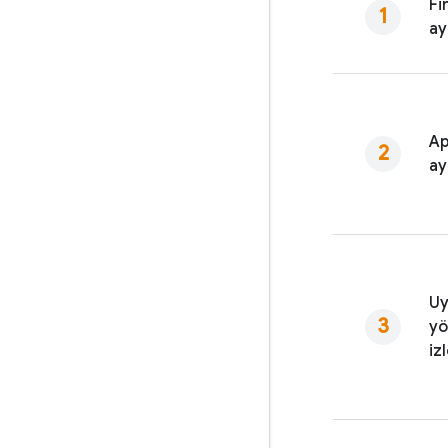
Fi
ay
Ap
ay
Uy
yö
iz