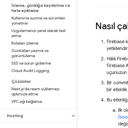
İzleme
,
günlüğe kaydetme ve
hata ayıklama
Kullanıma sunma ve sürümleri
Nasıl çal
yönetme
Uygulamanızı yerel olarak test
etme
Firebase
k
Rotaları izleme
yetkilendir
Günlükleri yazma ve
görüntüleme
Hâlâ
Fire
SSS ve sorun giderme
Firebase 
Cloud Audit Logging
uçunuzun h
Çözümler
Bir commi
Next
.
js'de resim yüklemeyi
bir etkinli
optimize etme
Bu etkinli
VPC ağı bağlama
İlk o
Hosting
Goog
deği