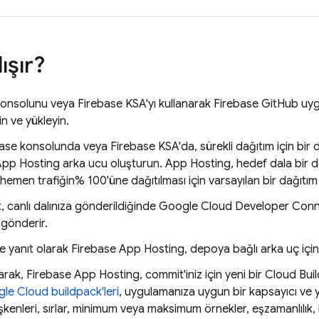
ışır?
onsolunu veya
Firebase
KSA'yı kullanarak Firebase GitHub u
in ve yükleyin.
base
konsolunda veya
Firebase
KSA'da, sürekli dağıtım için bir 
App Hosting
arka ucu oluşturun.
App Hosting
, hedef dala bir 
emen trafiğin% 100'üne dağıtılması için varsayılan bir dağıtım p
t, canlı dalınıza gönderildiğinde Google Cloud Developer Con
k gönderir.
ğe yanıt olarak
Firebase App Hosting
, depoya bağlı arka uç için
larak,
Firebase App Hosting
, commit'iniz için yeni bir
Cloud Buil
le Cloud buildpack'leri
, uygulamanıza uygun bir kapsayıcı ve 
şkenleri, sırlar, minimum veya maksimum örnekler, eşzamanlılık