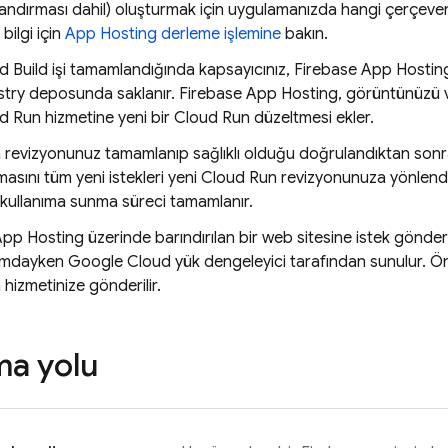
landırması dahil) oluşturmak için uygulamanızda hangi çerçevenin
 bilgi için
App Hosting
derleme işlemine
bakın.
d Build
işi tamamlandığında kapsayıcınız,
Firebase App Hostin
stry
deposunda saklanır.
Firebase App Hosting
, görüntünüzü v
d Run
hizmetine yeni bir
Cloud Run
düzeltmesi ekler.
n
revizyonunuz tamamlanıp sağlıklı olduğu doğrulandıktan son
masını tüm yeni istekleri yeni
Cloud Run
revizyonunuza yönlendir
kullanıma sunma süreci tamamlanır.
App Hosting
üzerinde barındırılan bir web sitesine istek gönde
mdayken Google Cloud yük dengeleyici tarafından sunulur. Ön
n
hizmetinize gönderilir.
a yolu