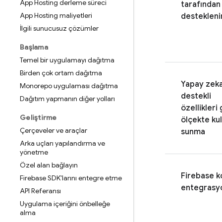
App Hosting derleme süreci
tarafından
App Hosting maliyetleri
destekleni
İlgili sunucusuz çözümler
Başlama
Temel bir uygulamayı dağıtma
Birden çok ortam dağıtma
Yapay zek
Monorepo uygulaması dağıtma
destekli
Dağıtım yapmanın diğer yolları
özellikleri
Geliştirme
ölçekte ku
Çerçeveler ve araçlar
sunma
Arka uçları yapılandırma ve
yönetme
Özel alan bağlayın
Firebase
k
Firebase SDK'larını entegre etme
entegrasy
API Referansı
Uygulama içeriğini önbelleğe
alma