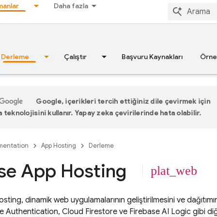
anlar
Daha fazla
Derleme
Çalıştır
Başvuru Kaynakları
Örne
Google, içerikleri tercih ettiğiniz dile çevirmek için
teknolojisini kullanır. Yapay zeka çevirilerinde hata olabilir.
entation
App Hosting
Derleme
se App Hosting
plat_web
osting
, dinamik web uygulamalarının geliştirilmesini ve dağıtımın
ve
Authentication
,
Cloud Firestore
ve
Firebase AI Logic
gibi di