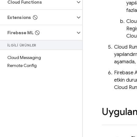
Cloud Functions
yapı
fazla
Extensions
Clou
Regi
Firebase ML
Clou
İLGİLİ ÜRÜNLER
Cloud Ru
yapılandır
Cloud Messaging
aşamada, 
Remote Config
Firebase 
etkin duru
Cloud Ru
Uygulam