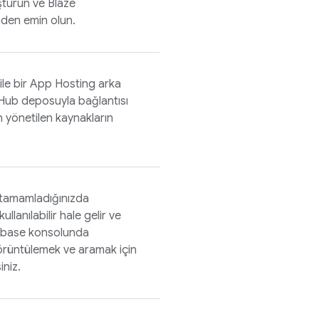
şturun ve Blaze
inden emin olun.
le bir
App Hosting
arka
tHub deposuyla bağlantısı
n yönetilen kaynakların
 tamamladığınızda
llanılabilir hale gelir ve
ebase
konsolunda
 görüntülemek ve aramak için
iniz.