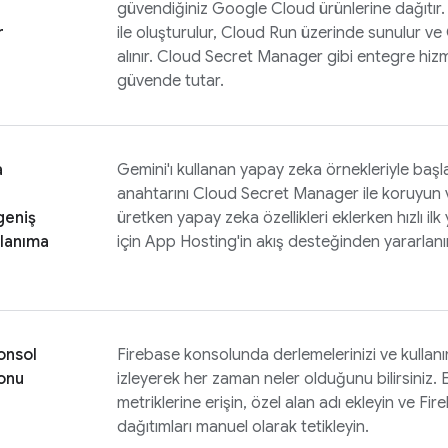
güvendiğiniz
Google Cloud
ürünlerine dağıtır
r
ile oluşturulur,
Cloud Run
üzerinde sunulur ve
alınır. Cloud Secret Manager gibi entegre hizme
güvende tutar.
a
Gemini'ı kullanan yapay zeka örnekleriyle başl
anahtarını Cloud Secret Manager ile koruyun 
 geniş
üretken yapay zeka özellikleri eklerken hızlı il
llanıma
için App Hosting'in akış desteğinden yararlanı
onsol
Firebase
konsolunda derlemelerinizi ve kullanı
onu
izleyerek her zaman neler olduğunu bilirsiniz. 
metriklerine erişin, özel alan adı ekleyin ve
Fir
dağıtımları manuel olarak tetikleyin.