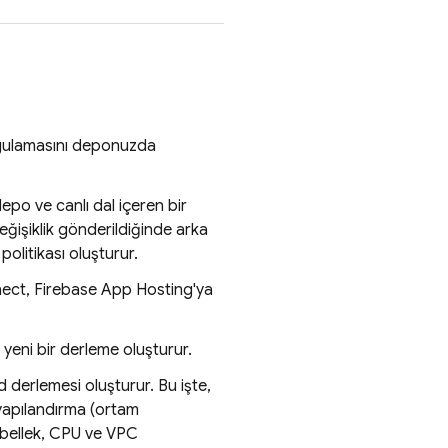
ygulamasını deponuzda
depo ve canlı dal içeren bir
değişiklik gönderildiğinde arka
olitikası oluşturur.
nect,
Firebase App Hosting
'ya
 yeni bir derleme oluşturur.
d
derlemesi oluşturur. Bu işte,
yapılandırma (ortam
, bellek, CPU ve VPC