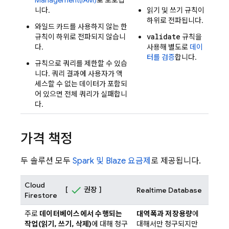
Management(IAM)
로 보호됩
니다.
읽기 및 쓰기 규칙이
하위로 전파됩니다.
와일드 카드를 사용하지 않는 한
validate
규칙이 하위로 전파되지 않습니
규칙을
다.
사용해 별도로
데이
터를 검증
합니다.
규칙으로 쿼리를 제한할 수 있습
니다. 쿼리 결과에 사용자가 액
세스할 수 없는 데이터가 포함되
어 있으면 전체 쿼리가 실패합니
다.
가격 책정
두 솔루션 모두
Spark 및 Blaze 요금제
로 제공됩니다.
Cloud
[
권장 ]
Realtime Database
Firestore
주로
데이터베이스에서 수행되는
대역폭과 저장용량
에
작업(읽기, 쓰기, 삭제)
에 대해 청구
대해서만 청구되지만