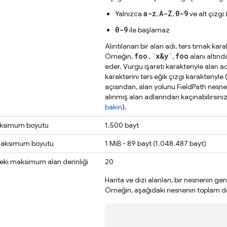
a-z
A-Z
0-9
Yalnızca
,
,
ve alt çizgi 
0-9
ile başlamaz
Alıntılanan bir alan adı, ters tırnak kara
foo
.
`x&y`
foo
Örneğin,
,
alanı altınd
eder. Vurgu işareti karakteriyle alan a
karakterini ters eğik çizgi karakteriyle (
açısından, alan yolunu FieldPath nesnesi
alınmış alan adlarından kaçınabilirsiniz
bakın
).
aksimum boyutu
1.500 bayt
maksimum boyutu
1 MiB - 89 bayt (1.048.487 bayt)
deki maksimum alan derinliği
20
Harita ve dizi alanları, bir nesnenin gen
Örneğin, aşağıdaki nesnenin toplam de