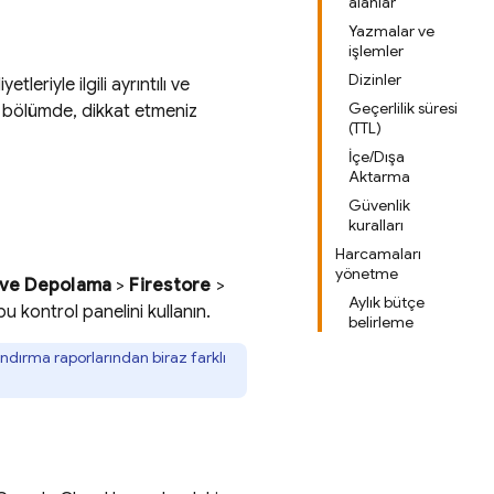
alanlar
Yazmalar ve
işlemler
Dizinler
yetleriyle ilgili ayrıntılı ve
Geçerlilik süresi
 bölümde, dikkat etmeniz
(TTL)
İçe/Dışa
Aktarma
Güvenlik
kuralları
Harcamaları
yönetme
ı ve Depolama
>
Firestore
>
Aylık bütçe
bu kontrol panelini kullanın.
belirleme
andırma raporlarından biraz farklı