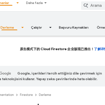
anlar
Daha fazla
Derleme
Çalıştır
Başvuru Kaynakları
Örne
原生模式下的 Cloud Firestore 企业版现已推出！
了解详
Google, içerikleri tercih ettiğiniz dile çevirmek için
teknolojisini kullanır. Yapay zeka çevirilerinde hata olabilir.
entation
Firestore
Derleme