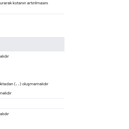
rarak kotanın artırılmasını
alıdır
..
oktadan (
) oluşmamalıdır
melidir
alıdır