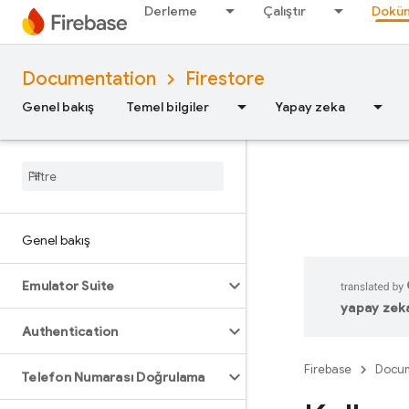
Derleme
Çalıştır
Doküm
Documentation
Firestore
Genel bakış
Temel bilgiler
Yapay zeka
Genel bakış
Emulator Suite
yapay zeka 
Authentication
Firebase
Docum
Telefon Numarası Doğrulama