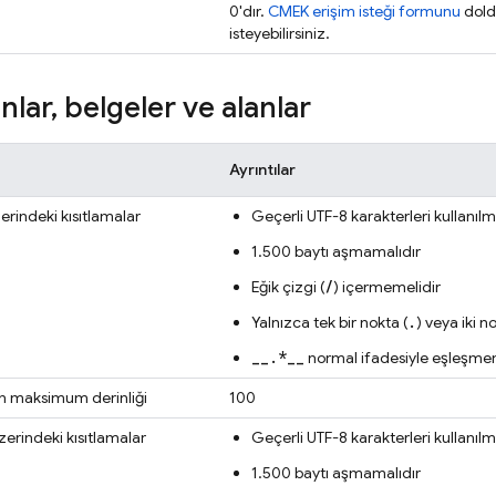
0'dır.
CMEK erişim isteği formunu
doldu
isteyebilirsiniz.
nlar
,
belgeler ve alanlar
Ayrıntılar
lerindeki kısıtlamalar
Geçerli UTF-8 karakterleri kullanılm
1.500 baytı aşmamalıdır
/
Eğik çizgi (
) içermemelidir
.
Yalnızca tek bir nokta (
) veya iki n
__.*__
normal ifadesiyle eşleşme
rın maksimum derinliği
100
üzerindeki kısıtlamalar
Geçerli UTF-8 karakterleri kullanılm
1.500 baytı aşmamalıdır