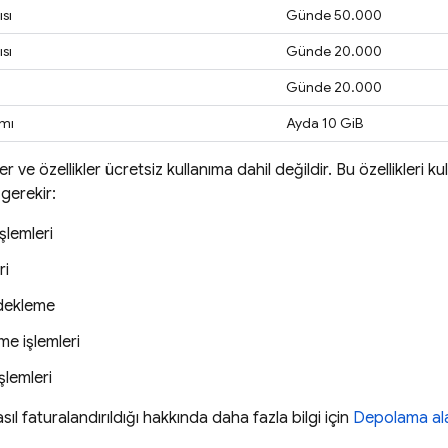
sı
Günde 50.000
sı
Günde 20.000
ı
Günde 20.000
ımı
Ayda 10 GiB
r ve özellikler ücretsiz kullanıma dahil değildir. Bu özellikleri k
 gerekir:
şlemleri
ri
edekleme
me işlemleri
şlemleri
asıl faturalandırıldığı hakkında daha fazla bilgi için
Depolama ala