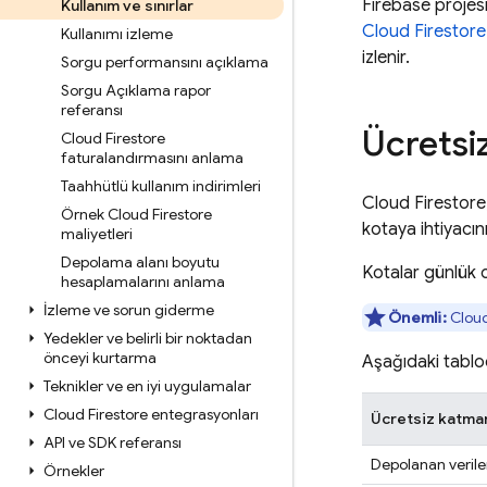
Firebase proje
Kullanım ve sınırlar
Cloud Firestore
Kullanımı izleme
izlenir.
Sorgu performansını açıklama
Sorgu Açıklama rapor
referansı
Ücretsi
Cloud Firestore
faturalandırmasını anlama
Taahhütlü kullanım indirimleri
Cloud Firestore
Örnek Cloud Firestore
kotaya ihtiyacın
maliyetleri
Depolama alanı boyutu
Kotalar günlük o
hesaplamalarını anlama
İzleme ve sorun giderme
Önemli:
Cloud
Yedekler ve belirli bir noktadan
önceyi kurtarma
Aşağıdaki tablod
Teknikler ve en iyi uygulamalar
Cloud Firestore entegrasyonları
Ücretsiz katma
API ve SDK referansı
Depolanan verile
Örnekler