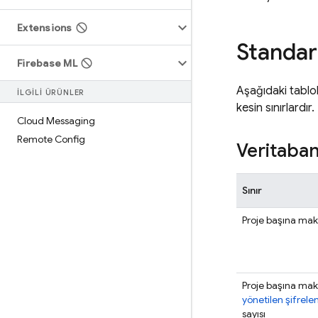
Extensions
Standart
Firebase ML
Aşağıdaki tabl
İLGİLİ ÜRÜNLER
kesin sınırlardır.
Cloud Messaging
Remote Config
Veritaban
Sınır
Proje başına mak
Proje başına m
yönetilen şifrel
sayısı