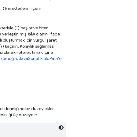
_
(
) karakterlerini içerir
`
kteriyle (
) başlar ve biter.
x&y
a yerleştirilmiş
alanını ifade
dı oluşturmak için vurgu işareti
\
) kaçırın. Kolaylık sağlaması
 olarak ileterek tırnak içine
 (
örneğin, JavaScript FieldPath'e
el derinliğine bir düzey ekler.
rinliği üç düzeydir: