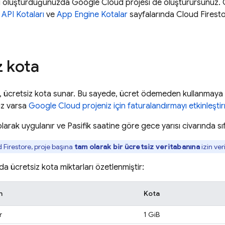
si oluşturduğunuzda
Google Cloud
projesi de oluşturursunuz.
API Kotaları
ve
App Engine
Kotalar
sayfalarında
Cloud Firest
z kota
, ücretsiz kota sunar. Bu sayede, ücret ödemeden kullanmaya b
ız varsa
Google Cloud
projeniz için faturalandırmayı etkinleşti
larak uygulanır ve Pasifik saatine göre gece yarısı civarında sıfı
 Firestore
, proje başına
tam olarak bir ücretsiz veritabanına
izin veri
a ücretsiz kota miktarları özetlenmiştir:
n
Kota
r
1 GiB