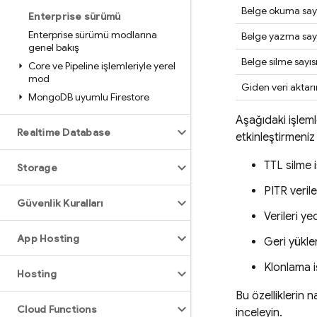
Belge okuma sayı
Enterprise sürümü
Enterprise sürümü modlarına
Belge yazma sayı
genel bakış
Belge silme sayıs
Core ve Pipeline işlemleriyle yerel
mod
Giden veri aktar
Mongo
DB uyumlu Firestore
Aşağıdaki işlemle
Realtime Database
etkinleştirmeniz
TTL silme i
Storage
PITR verile
Güvenlik Kuralları
Verileri y
App Hosting
Geri yükle
Klonlama i
Hosting
Bu özelliklerin n
Cloud Functions
inceleyin.