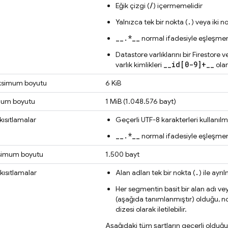
/
Eğik çizgi (
) içermemelidir
.
Yalnızca tek bir nokta (
) veya iki n
__.*__
normal ifadesiyle eşleşme
Datastore varlıklarını bir Firestore 
__id[0-9]+__
varlık kimlikleri
olar
ksimum boyutu
6 KiB
mum boyutu
1 MiB (1.048.576 bayt)
kısıtlamalar
Geçerli UTF-8 karakterleri kullanılm
__.*__
normal ifadesiyle eşleşme
simum boyutu
1.500 bayt
.
 kısıtlamalar
Alan adları tek bir nokta (
) ile ayrı
Her segmentin basit bir alan adı veya
(aşağıda tanımlanmıştır) olduğu, nok
dizesi olarak iletilebilir.
Aşağıdaki tüm şartların geçerli olduğu a