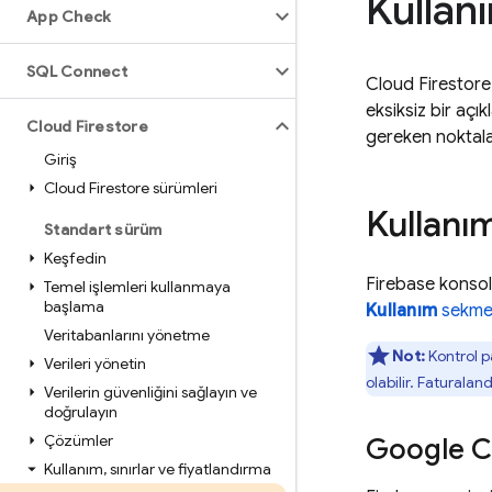
Kullanı
App Check
SQL Connect
Cloud Firestore
eksiksiz bir açı
Cloud Firestore
gereken noktalar
Giriş
Cloud Firestore sürümleri
Kullanım
Standart sürüm
Keşfedin
Firebase kons
Temel işlemleri kullanmaya
başlama
Kullanım
sekme
Veritabanlarını yönetme
Not:
Kontrol p
Verileri yönetin
olabilir. Faturaland
Verilerin güvenliğini sağlayın ve
doğrulayın
Çözümler
Google C
Kullanım
,
sınırlar ve fiyatlandırma