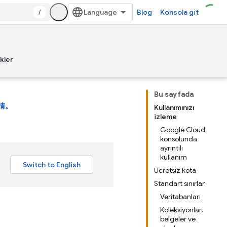
/
Blog
Konsola git
kler
Bu sayfada
情。
Kullanımınızı
izleme
Google Cloud
konsolunda
ayrıntılı
kullanım
Ücretsiz kota
Standart sınırlar
Veritabanları
Koleksiyonlar,
belgeler ve