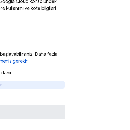
Google Cloud
konsolundaki
ore
kullanımı ve kota bilgileri
aşlayabilirsiniz. Daha fazla
rmeniz gerekir
.
rlanır.
r.