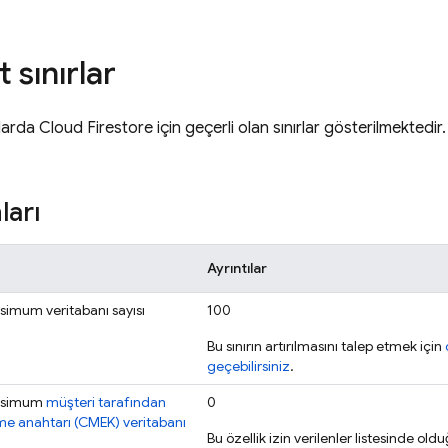
 sınırlar
olarda
Cloud Firestore
için geçerli olan sınırlar gösterilmektedir.
ları
Ayrıntılar
simum veritabanı sayısı
100
Bu sınırın artırılmasını talep etmek için
geçebilirsiniz
.
aksimum
müşteri tarafından
0
eme anahtarı (CMEK) veritabanı
Bu özellik izin verilenler listesinde ol