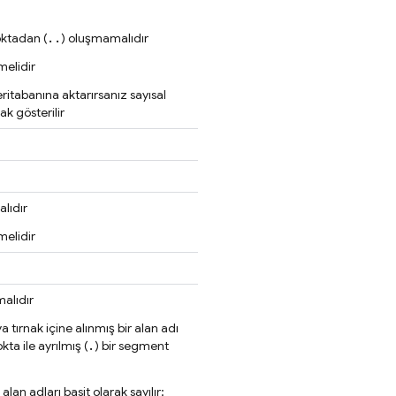
..
oktadan (
) oluşmamalıdır
melidir
veritabanına aktarırsanız sayısal
ak gösterilir
alıdır
melidir
lmalıdır
 tırnak içine alınmış bir alan adı
.
ta ile ayrılmış (
) bir segment
lan adları basit olarak sayılır: