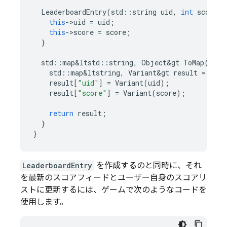
LeaderboardEntry
(
std
::
string
uid
,
int
score
)
this
->
uid
=
uid
;
this
->
score
=
score
;
}
std
::
map
&
ltstd
::
string
,
Object
&
gt
ToMap
()
{
std
::
map
&
ltstring
,
Variant
&
gt
result
=
new
result
[
"uid"
]
=
Variant
(
uid
);
result
[
"score"
]
=
Variant
(
score
);
return
result
;
}
}
LeaderboardEntry
を作成するのと同時に、それ
を最新のスコアフィードとユーザー自身のスコアリ
ストに更新するには、ゲームで次のようなコードを
使用します。