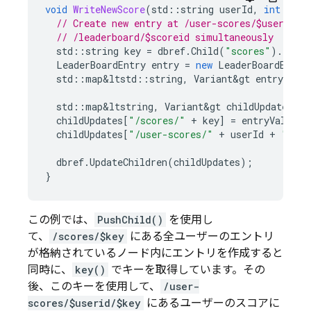
void
WriteNewScore
(
std
::
string
userId
,
int
scor
// Create new entry at /user-scores/$userid/$
// /leaderboard/$scoreid simultaneously
std
::
string
key
=
dbref
.
Child
(
"scores"
).
PushC
LeaderBoardEntry
entry
=
new
LeaderBoardEntry
std
::
map
&
ltstd
::
string
,
Variant
&
gt
entryValue
std
::
map
&
ltstring
,
Variant
&
gt
childUpdates
=
childUpdates
[
"/scores/"
+
key
]
=
entryValues
;
childUpdates
[
"/user-scores/"
+
userId
+
"/"
+
dbref
.
UpdateChildren
(
childUpdates
);
}
この例では、
PushChild()
を使用し
て、
/scores/$key
にある全ユーザーのエントリ
が格納されているノード内にエントリを作成すると
同時に、
key()
でキーを取得しています。その
後、このキーを使用して、
/user-
scores/$userid/$key
にあるユーザーのスコアに