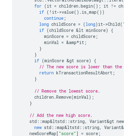
for
(
it
=
children
.
begin
();
it
!=
childre
if
(
!
it
->
value
().
is_map
())
continue
;
long
childScore
=
(
long
)
it
->
Child
(
"scor
if
(
childScore
&
lt
minScore
)
{
minScore
=
childScore
;
minVal
=
&
amp
*
it
;
}
}
if
(
minScore
&
gt
score
)
{
// The new score is lower than the exis
return
kTransactionResultAbort
;
}
// Remove the lowest score.
children
.
Remove
(
minVal
);
}
// Add the new high score.
std
::
map
&
ltstd
::
string
,
Variant
&
gt
newScore
new
std
::
map
&
ltstd
::
string
,
Variant
&
gt
()
newScoreMap
[
"score"
]
=
score
;