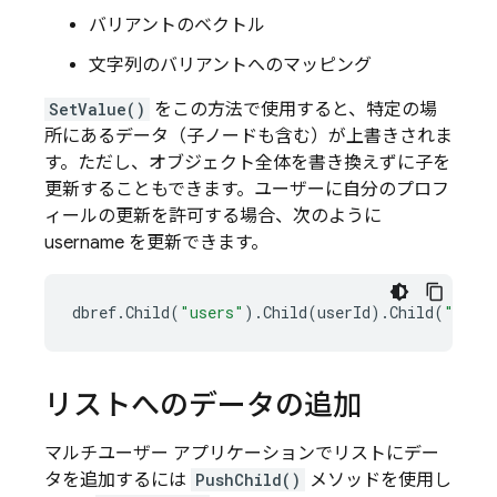
バリアントのベクトル
文字列のバリアントへのマッピング
SetValue()
をこの方法で使用すると、特定の場
所にあるデータ（子ノードも含む）が上書きされま
す。ただし、オブジェクト全体を書き換えずに子を
更新することもできます。ユーザーに自分のプロフ
ィールの更新を許可する場合、次のように
username を更新できます。
dbref
.
Child
(
"users"
).
Child
(
userId
).
Child
(
"user
リストへのデータの追加
マルチユーザー アプリケーションでリストにデー
タを追加するには
PushChild()
メソッドを使用し