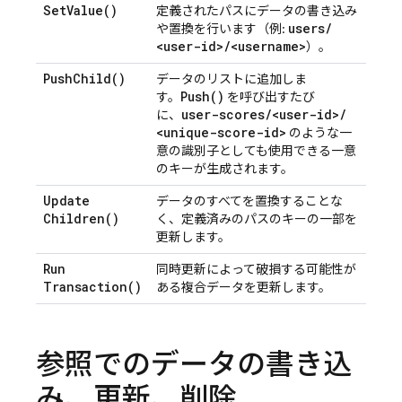
Set
Value(
)
定義されたパスにデータの書き込み
users
/
や置換を行います（例:
<user-id>
/
<username>
）。
Push
Child(
)
データのリストに追加しま
Push(
)
す。
を呼び出すたび
user-scores
/
<user-id>
/
に、
<unique-score-id>
のような一
意の識別子としても使用できる一意
のキーが生成されます。
Update
データのすべてを置換することな
Children(
)
く、定義済みのパスのキーの一部を
更新します。
Run
同時更新によって破損する可能性が
Transaction(
)
ある複合データを更新します。
参照でのデータの書き込
み、更新、削除