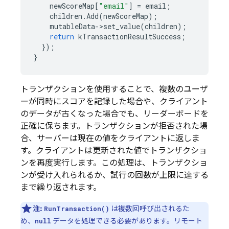
newScoreMap
[
"email"
]
=
email
;
children
.
Add
(
newScoreMap
);
mutableData
->
set_value
(
children
);
return
kTransactionResultSuccess
;
});
}
トランザクションを使用することで、複数のユーザ
ーが同時にスコアを記録した場合や、クライアント
のデータが古くなった場合でも、リーダーボードを
正確に保ちます。トランザクションが拒否された場
合、サーバーは現在の値をクライアントに返しま
す。クライアントは更新された値でトランザクショ
ンを再度実行します。この処理は、トランザクショ
ンが受け入れられるか、試行の回数が上限に達する
まで繰り返されます。
注:
は複数回呼び出されるた
RunTransaction()
め、
データを処理できる必要があります。リモート
null