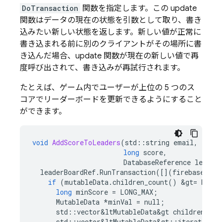
DoTransaction
関数を指定します。この update
関数はデータの現在の状態を引数として取り、書き
込みたい新しい状態を返します。新しい値が正常に
書き込まれる前に別のクライアントがその場所に書
き込んだ場合、update 関数が現在の新しい値で再
度呼び出されて、書き込みが再試行されます。
たとえば、ゲーム内でユーザーが上位の 5 つのス
コアでリーダーボードを更新できるようにすること
ができます。
void
AddScoreToLeaders
(
std
::
string
email
,
long
score
,
DatabaseReference
leader
leaderBoardRef
.
RunTransaction
([](
firebase
::
da
if
(
mutableData
.
children_count
()
&
gt
=
MaxSc
long
minScore
=
LONG_MAX
;
MutableData
*
minVal
=
null
;
std
::
vector
&
ltMutableData
&
gt
children
=
m
std
::
vector
&
ltMutableData
&
gt
::
iterator
it