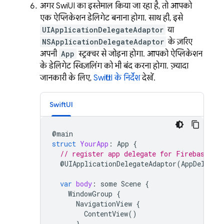
अगर SwiftUI का इस्तेमाल किया जा रहा है, तो आपको
एक ऐप्लिकेशन डेलिगेट बनाना होगा. साथ ही, इसे
UIApplicationDelegateAdaptor
या
NSApplicationDelegateAdaptor
के ज़रिए
अपनी
App
स्ट्रक्चर से जोड़ना होगा. आपको ऐप्लिकेशन
के डेलिगेट स्विज़लिंग को भी बंद करना होगा. ज़्यादा
जानकारी के लिए,
SwiftUI के निर्देश
देखें.
SwiftUI
@
main
struct
YourApp
:
App
{
// register app delegate for Firebase se
@
UIApplicationDelegateAdaptor
(
AppDelegat
var
body
:
some
Scene
{
WindowGroup
{
NavigationView
{
ContentView
()
}