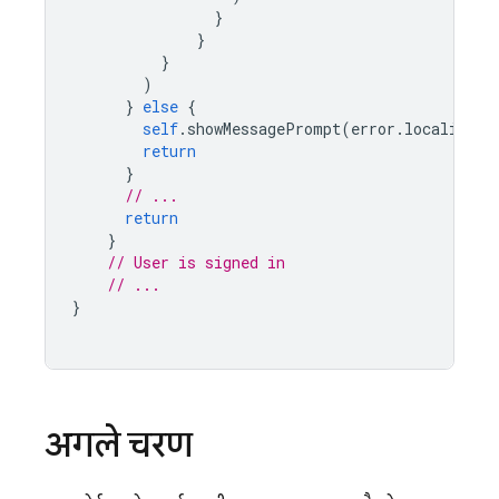
}
}
}
)
}
else
{
self
.
showMessagePrompt
(
error
.
localizedD
return
}
// ...
return
}
// User is signed in
// ...
}
अगले चरण