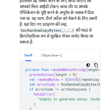
इस्तेमाल यह पक्का करने के लिए किया जाएगा कि
आपको मिला आईडी टोकन, खास तौर पर आपके
ऐप्लिकेशन के पुष्टि करने के अनुरोध के जवाब में दिया
गया था. यह चरण, रीप्ले अटैक को रोकने के लिए ज़रूरी
है. यहां दिए गए उदाहरण की तरह,
SecRandomCopyBytes(_:_:_)
की मदद से
क्रिप्टोग्राफ़िक रूप से सुरक्षित नॉनस जनरेट किया जा
सकता है:
Swift
Objective-C
private
func
randomNonceString
(
length
:
Int
precondition
(
length
 > 
0
)
var
randomBytes
=
[
UInt8
](
repeating
:
0
,
let
errorCode
=
SecRandomCopyBytes
(
kSecR
if
errorCode
!=
errSecSuccess
{
fatalError
(
"Unable to generate nonce. SecRandom
)
}