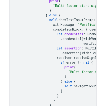
print
(
"Multi factor start sign in
)
}
else
{
self
.
showTextInputPrompt
(
withMessage
:
"Verification 
completionBlock
:
{
userPres
let
credential
:
PhoneAuth
.
credential
(
withVerific
verification
let
assertion
:
MultiFacto
.
assertion
(
with
:
creden
resolver
.
resolveSignIn
(
wi
if
error
!=
nil
{
print
(
"Multi factor finan
)
}
else
{
self
.
navigationControl
}
}
}
)