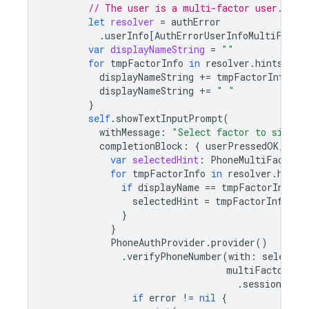
// The user is a multi-factor user. Sec
let
resolver
=
authError
.
userInfo
[
AuthErrorUserInfoMultiFacto
var
displayNameString
=
""
for
tmpFactorInfo
in
resolver
.
hints
{
displayNameString
+=
tmpFactorInfo
.
di
displayNameString
+=
" "
}
self
.
showTextInputPrompt
(
withMessage
:
"Select factor to sign i
completionBlock
:
{
userPressedOK
,
dis
var
selectedHint
:
PhoneMultiFactorI
for
tmpFactorInfo
in
resolver
.
hints
if
displayName
==
tmpFactorInfo
.
d
selectedHint
=
tmpFactorInfo
as
}
}
PhoneAuthProvider
.
provider
()
.
verifyPhoneNumber
(
with
:
selected
multiFactorSes
.
session
)
{
if
error
!=
nil
{