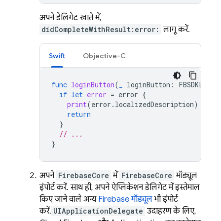
अपने डेलिगेट खाते में,
didCompleteWithResult:error:
लागू करें.
Swift
Objective-C
func
loginButton
(
_
loginButton
:
FBSDKLogin
if
let
error
=
error
{
print
(
error
.
localizedDescription
)
return
}
// ...
}
अपने
FirebaseCore
में
FirebaseCore
मॉड्यूल
इंपोर्ट करें. साथ ही, अपने ऐप्लिकेशन डेलिगेट में इस्तेमाल
किए जाने वाले अन्य
Firebase मॉड्यूल
भी इंपोर्ट
करें.
UIApplicationDelegate
उदाहरण के लिए,