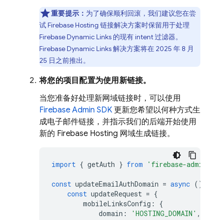
重要提示：
为了确保顺利回滚，我们建议您在尝
试
Firebase Hosting
链接解决方案时保留用于处理
Firebase Dynamic Links
的现有 intent 过滤器。
Firebase Dynamic Links
解决方案将在 2025 年 8 月
25 日之前推出。
将您的项目配置为使用新链接。
当您准备好处理新网域链接时，可以使用
Firebase Admin SDK
更新您希望以何种方式生
成电子邮件链接，并指示我们的后端开始使用
新的
Firebase Hosting
网域生成链接。
import
{
getAuth
}
from
'firebase-admin/au
const
updateEmailAuthDomain
=
async
()
=
>
const
updateRequest
=
{
mobileLinksConfig
:
{
domain
:
'HOSTING_DOMAIN'
,