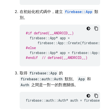
在初始化程式碼中，建立
firebase::App
類
別。
#if defined(__ANDROID__)
firebase
::
App
*
app
=
firebase
::
App
::
Create
(
firebase
::
App
#else
firebase
::
App
*
app
=
firebase
::
App
::
Crea
#endif  
// defined(__ANDROID__)
取得
firebase::App
的
firebase::auth::Auth
類別。
App
和
Auth
之間是一對一的對應關係。
firebase
::
auth
::
Auth
*
auth
=
firebase
::
aut