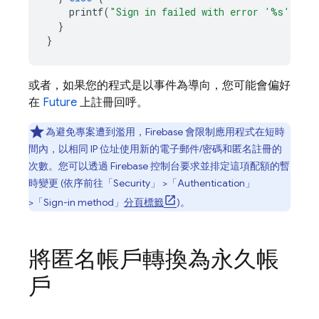
printf
(
"Sign in failed with error '%s'
\n
"
,
}
}
或者，如果您的程式是以事件為導向，您可能會偏好
在
Future
上註冊回呼。
為避免專案遭到濫用，Firebase 會限制應用程式在短時
間內，以相同 IP 位址使用新的電子郵件/密碼和匿名註冊的
次數。您可以透過
Firebase
控制台要求並排定這項配額的暫
時變更 (依序前往「Security」
>「Authentication」
>「Sign-in method」
分頁標籤
)。
將匿名帳戶轉換為永久帳
戶