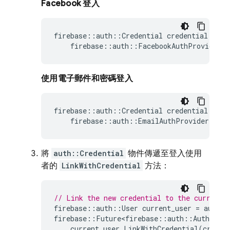
Facebook 登入
firebase
::
auth
::
Credential
credential
=
firebase
::
auth
::
FacebookAuthProvider
:
使用電子郵件和密碼登入
firebase
::
auth
::
Credential
credential
=
firebase
::
auth
::
EmailAuthProvider
::
Ge
將
auth::Credential
物件傳遞至登入使用
者的
LinkWithCredential
方法：
// Link the new credential to the currentl
firebase
::
auth
::
User
current_user
=
auth
-
>
firebase
::
Future<firebase
::
auth
::
AuthResul
current_user
.
LinkWithCredential
(
creden