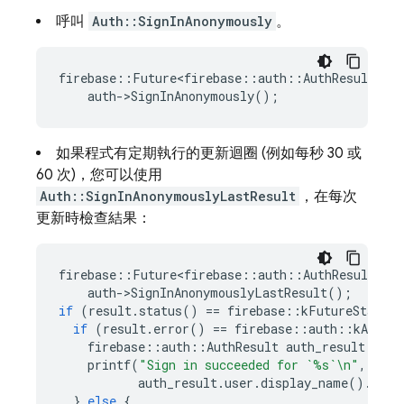
呼叫
Auth::SignInAnonymously
。
firebase
::
Future<firebase
::
auth
::
AuthResult
>
re
auth
-
>
SignInAnonymously
();
如果程式有定期執行的更新迴圈 (例如每秒 30 或
60 次)，您可以使用
Auth::SignInAnonymouslyLastResult
，在每次
更新時檢查結果：
firebase
::
Future<firebase
::
auth
::
AuthResult
>
re
auth
-
>
SignInAnonymouslyLastResult
();
if
(
result
.
status
()
==
firebase
::
kFutureStatusC
if
(
result
.
error
()
==
firebase
::
auth
::
kAuthEr
firebase
::
auth
::
AuthResult
auth_result
=
*
r
printf
(
"Sign in succeeded for `%s`
\n
"
,
auth_result
.
user
.
display_name
().
c_st
}
else
{