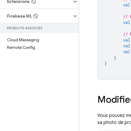
Extensions
val
Firebase ML
// 
val
PRODUITS ASSOCIÉS
// 
Cloud Messaging
val
val
Remote Config
val
}
}
Modifier
Vous pouvez mett
sa photo de pro