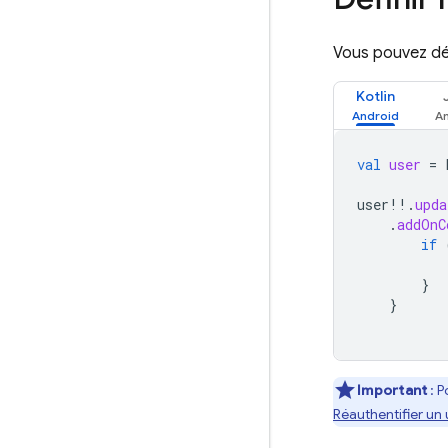
Vous pouvez déf
Kotlin
val
user
=
user
!!
.
upda
.
addOnC
if
}
}
Important
: P
Réauthentifier un u