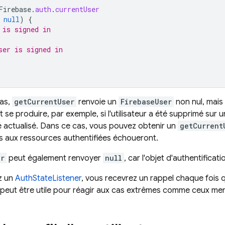
Firebase
.
auth
.
currentUser
null
)
{
 is signed in
ser is signed in
cas,
getCurrentUser
renvoie un
FirebaseUser
non nul, mais 
t se produire, par exemple, si l'utilisateur a été supprimé sur u
té actualisé. Dans ce cas, vous pouvez obtenir un
getCurrent
rs aux ressources authentifiées échoueront.
er
peut également renvoyer
null
, car l'objet d'authentificatio
z un
AuthStateListener
, vous recevrez un rappel chaque fois q
peut être utile pour réagir aux cas extrêmes comme ceux me