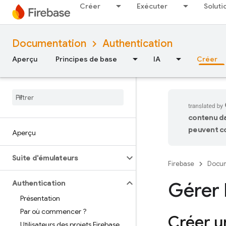
Créer
Exécuter
Soluti
Documentation
Authentication
Aperçu
Principes de base
IA
Créer
contenu da
peuvent co
Aperçu
Suite d'émulateurs
Firebase
Docum
Gérer 
Authentication
Présentation
Par où commencer ?
Créer u
Utilisateurs des projets Firebase