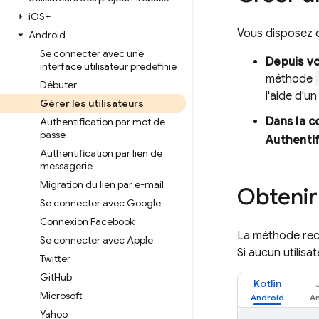
i
OS+
Vous disposez d
Android
Se connecter avec une
Depuis vo
interface utilisateur prédéfinie
méthode
Débuter
l'aide d'u
Gérer les utilisateurs
Dans la 
Authentification par mot de
passe
Authentif
Authentification par lien de
messagerie
Migration du lien par e-mail
Obtenir
Se connecter avec Google
Connexion Facebook
La méthode reco
Se connecter avec Apple
Si aucun utilisa
Twitter
Git
Hub
Kotlin
Microsoft
Yahoo