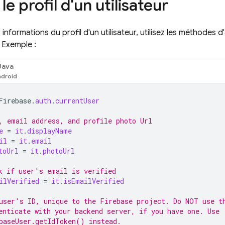
le profil d'un utilisateur
 informations du profil d'un utilisateur, utilisez les méthodes
. Exemple :
Java
Firebase
.
auth
.
currentUser
, email address, and profile photo Url
e
=
it
.
displayName
il
=
it
.
email
toUrl
=
it
.
photoUrl
k if user's email is verified
ilVerified
=
it
.
isEmailVerified
user's ID, unique to the Firebase project. Do NOT use t
enticate with your backend server, if you have one. Use
baseUser.getIdToken() instead.