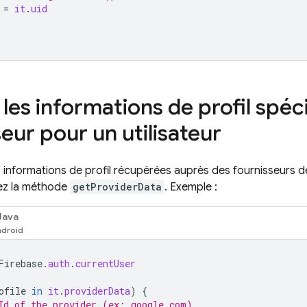
=
it
.
uid
les informations de profil spéc
eur pour un utilisateur
s informations de profil récupérées auprès des fournisseurs 
lisez la méthode
getProviderData
. Exemple :
Java
Firebase
.
auth
.
currentUser
ofile
in
it
.
providerData
)
{
Id of the provider (ex: google.com)