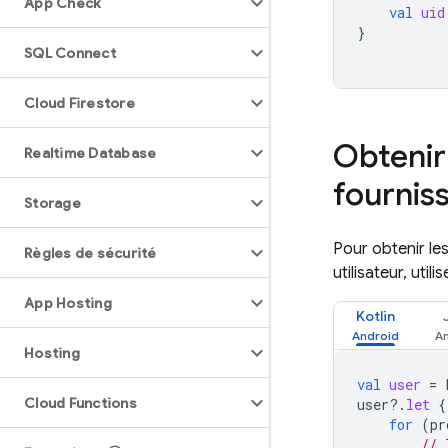
App Check
val
uid
}
SQL Connect
Cloud Firestore
Obtenir 
Realtime Database
fourniss
Storage
Pour obtenir le
Règles de sécurité
utilisateur, uti
App Hosting
Kotlin
Hosting
val
user
=
Cloud Functions
user
?.
let
{
for
(
pr
// 