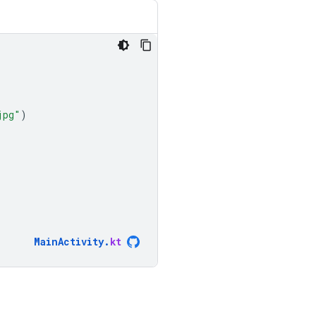
jpg"
)
MainActivity
.
kt