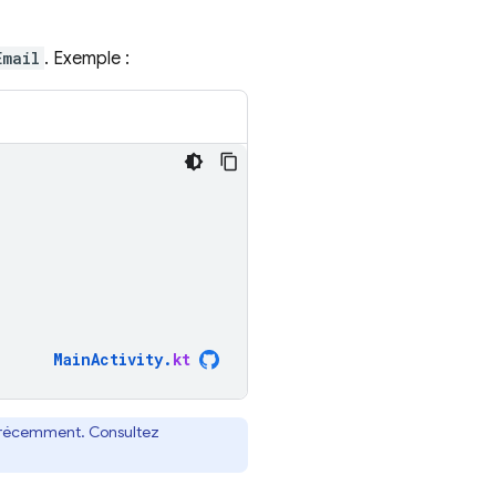
Email
. Exemple :
MainActivity
.
kt
cté récemment. Consultez