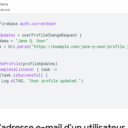
Java
Firebase
.
auth
.
currentUser
Updates
=
userProfileChangeRequest
{
Name
=
"Jane Q. User"
i
=
Uri
.
parse
(
"https://example.com/jane-q-user/profile.
teProfile
(
profileUpdates
)
ompleteListener
{
task
-
(
task
.
isSuccessful
)
{
Log
.
d
(
TAG
,
"User profile updated."
)
l'adresse e-mail d'un utilisateur