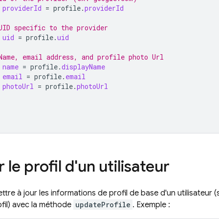
providerId
=
profile
.
providerId
UID specific to the provider
uid
=
profile
.
uid
Name, email address, and profile photo Url
name
=
profile
.
displayName
email
=
profile
.
email
photoUrl
=
profile
.
photoUrl
 le profil d'un utilisateur
re à jour les informations de profil de base d'un utilisateur (
fil) avec la méthode
updateProfile
. Exemple :