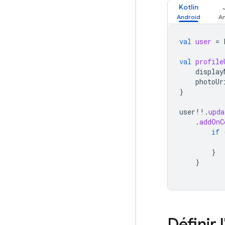
Kotlin
val
user
=
val
profile
display
photoUr
}
user
!!
.
upda
.
addOnC
if
}
}
Définir 