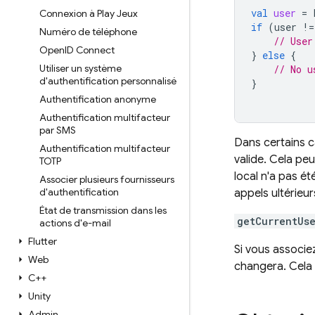
val
user
=
Connexion à Play Jeux
if
(
user
!=
Numéro de téléphone
// User
Open
ID Connect
}
else
{
Utiliser un système
// No u
d'authentification personnalisé
}
Authentification anonyme
Authentification multifacteur
par SMS
Dans certains 
Authentification multifacteur
valide. Cela peu
TOTP
local n'a pas é
Associer plusieurs fournisseurs
d'authentification
appels ultérieu
État de transmission dans les
getCurrentUs
actions d'e-mail
Flutter
Si vous associe
Web
changera. Cela 
C++
Unity
Admin