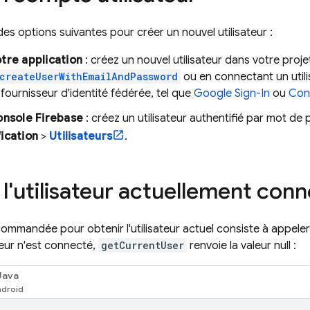
es options suivantes pour créer un nouvel utilisateur :
tre application
: créez un nouvel utilisateur dans votre proje
createUserWithEmailAndPassword
ou en connectant un utili
n fournisseur d'identité fédérée, tel que
Google Sign-In
ou
Con
console
Firebase
: créez un utilisateur authentifié par mot de
ication
>
Utilisateurs
.
 l'utilisateur actuellement con
mmandée pour obtenir l'utilisateur actuel consiste à appele
teur n'est connecté,
getCurrentUser
renvoie la valeur null :
Java