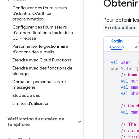
Obtenir 
Configurer des fournisseurs
d'identité OAuth par
programmation
Pour obtenir les
Configurer des fournisseurs
FirebaseUser
d'authentification à l'aide de la
CLI Firebase
Kotlin
Personnaliser le gestionnaire
d'actions des e-mails
Étendre avec Cloud Functions
val
user
=
Étendre avec des fonctions de
user
?.
let
{
blocage
// Name
val
nam
Domaines personnalisés de
val
ema
messagerie
val
pho
Études de cas
Limites d'utilisation
// Chec
val
ema
Vérification du numéro de
// The 
téléphone
// auth
// Fire