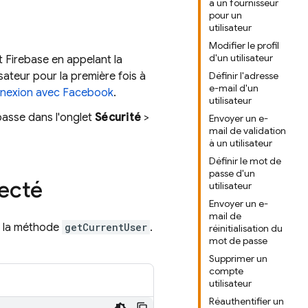
à un fournisseur
pour un
utilisateur
Modifier le profil
d'un utilisateur
t Firebase en appelant la
sateur pour la première fois à
Définir l'adresse
e-mail d'un
nexion avec Facebook
.
utilisateur
 passe dans l'onglet
Sécurité
>
Envoyer un e-
mail de validation
à un utilisateur
Définir le mot de
passe d'un
necté
utilisateur
Envoyer un e-
mail de
r la méthode
getCurrentUser
.
réinitialisation du
mot de passe
Supprimer un
compte
utilisateur
Réauthentifier un