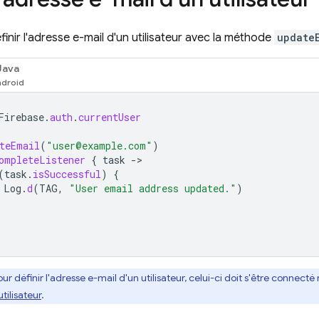
inir l'adresse e-mail d'un utilisateur avec la méthode
update
Java
Firebase
.
auth
.
currentUser
teEmail
(
"user@example.com"
)
ompleteListener
{
task
-
(
task
.
isSuccessful
)
{
Log
.
d
(
TAG
,
"User email address updated."
)
our définir l'adresse e-mail d'un utilisateur, celui-ci doit s'être conne
tilisateur
.