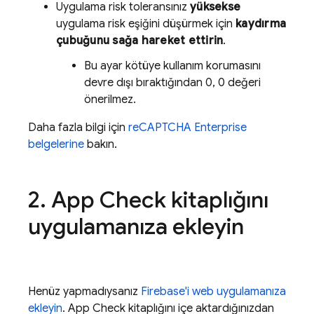
Uygulama risk toleransınız
yüksekse
uygulama risk eşiğini düşürmek için
kaydırma
çubuğunu sağa hareket ettirin
.
Bu ayar kötüye kullanım korumasını
devre dışı bıraktığından 0, 0 değeri
önerilmez.
Daha fazla bilgi için
reCAPTCHA Enterprise
belgelerine
bakın.
2
.
App Check
kitaplığını
uygulamanıza ekleyin
Henüz yapmadıysanız
Firebase'i web uygulamanıza
ekleyin
.
App Check
kitaplığını içe aktardığınızdan