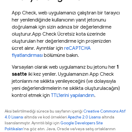
App Check
, web uygulamanızı çalıştıran bir tarayıcı
her yenilendiğinde kullanıcının yanıt jetonunu
doğrulamak için sizin adınıza bir değerlendirme
oluşturur.
App Check
Ücretsiz kota üzerinde
oluşturulan her değerlendirme için projenizden
ücret alınır. Ayrıntılar için
reCAPTCHA
fiyatlandırması
bölümüne bakın.
Varsayılan olarak web uygulamanız bu jetonu her
1
saatte
iki kez yeniler. Uygulamanızın
App Check
jetonlarını ne sıklıkta yenileyeceğini (ve dolayısıyla
yeni değerlendirmelerin ne sıklıkta oluşturulacağını)
kontrol etmek için
TTL'lerini yapılandırın
.
Aksi belirtilmediği sürece bu sayfanın içeriği
Creative Commons Atıf
4.0 Lisansı
altında ve kod örnekleri
Apache 2.0 Lisansı
altında
lisanslanmıştır. Ayrıntılı bilgi için
Google Developers Site
Politikaları
'na göz atın. Java, Oracle ve/veya satış ortaklarının