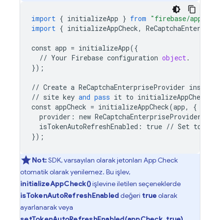
import
{
initializeApp
}
from
"firebase/app"
;
import
{
initializeAppCheck
,
ReCaptchaEnterpris
const
app
=
initializeApp
({
//
Your
Firebase
configuration
object
.
});
//
Create
a
ReCaptchaEnterpriseProvider
instanc
//
site
key
and
pass
it
to
initializeAppCheck
()
const
appCheck
=
initializeAppCheck
(
app
,
{
provider
:
new
ReCaptchaEnterpriseProvider
(
/*
isTokenAutoRefreshEnabled
:
true
//
Set
to
tru
});
Not:
SDK, varsayılan olarak jetonları
App Check
otomatik olarak yenilemez. Bu işlev,
initializeAppCheck()
işlevine iletilen seçeneklerde
isTokenAutoRefreshEnabled
değeri
true
olarak
ayarlanarak veya
setTokenAutoRefreshEnabled(appCheck, true)