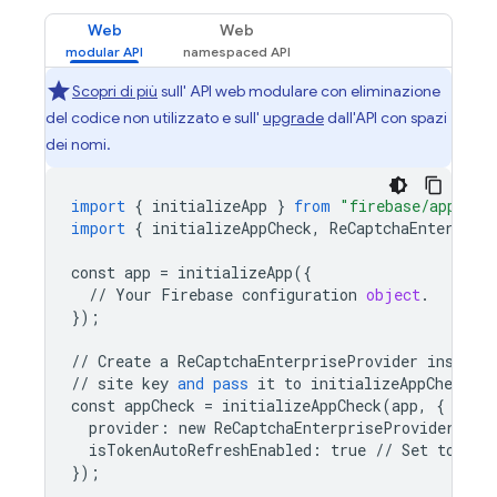
Web
Web
Scopri di più
sull' API web modulare con eliminazione
del codice non utilizzato e sull'
upgrade
dall'API con spazi
dei nomi.
import
{
initializeApp
}
from
"firebase/app"
;
import
{
initializeAppCheck
,
ReCaptchaEnterpris
const
app
=
initializeApp
({
//
Your
Firebase
configuration
object
.
});
//
Create
a
ReCaptchaEnterpriseProvider
instanc
//
site
key
and
pass
it
to
initializeAppCheck
()
const
appCheck
=
initializeAppCheck
(
app
,
{
provider
:
new
ReCaptchaEnterpriseProvider
(
/*
isTokenAutoRefreshEnabled
:
true
//
Set
to
tru
});