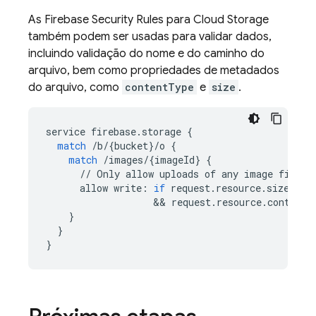
As
Firebase Security Rules
para
Cloud Storage
também podem ser usadas para validar dados,
incluindo validação do nome e do caminho do
arquivo, bem como propriedades de metadados
do arquivo, como
contentType
e
size
.
service
firebase
.
storage
{
match
/
b
/
{
bucket
}
/
o
{
match
/
images
/
{
imageId
}
{
//
Only
allow
uploads
of
any
image
file
t
allow
write
:
if
request
.
resource
.
size
 < 
5
&&
request
.
resource
.
contentT
}
}
}