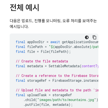
전체 예시
다음은 업로드, 진행률 모니터링, 오류 처리를 보여주는
예시입니다.
final
appDocDir
=
await
getApplicationDocuments
final
filePath
=
"
${
appDocDir
.
absolute
}
/path/to
final
file
=
File
(
filePath
);
// Create the file metadata
final
metadata
=
SettableMetadata
(
contentType:
// Create a reference to the Firebase Storage b
final
storageRef
=
FirebaseStorage
.
instance
.
ref
// Upload file and metadata to the path 'images
final
uploadTask
=
storageRef
.
child
(
"images/path/to/mountains.jpg"
)
.
putFile
(
file
,
metadata
);