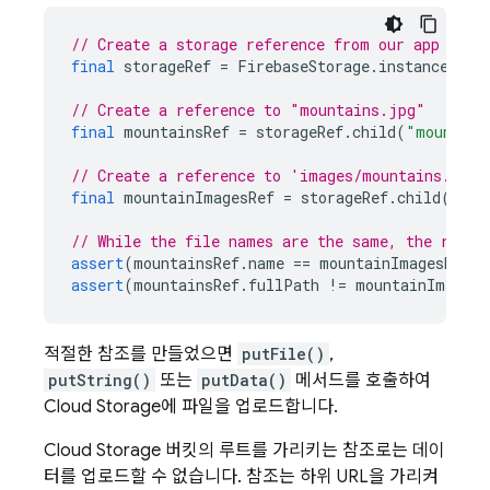
// Create a storage reference from our app
final
storageRef
=
FirebaseStorage
.
instance
.
ref
// Create a reference to "mountains.jpg"
final
mountainsRef
=
storageRef
.
child
(
"mountain
// Create a reference to 'images/mountains.jpg'
final
mountainImagesRef
=
storageRef
.
child
(
"ima
// While the file names are the same, the refer
assert
(
mountainsRef
.
name
==
mountainImagesRef
.
n
assert
(
mountainsRef
.
fullPath
!=
mountainImagesR
적절한 참조를 만들었으면
putFile()
,
putString()
또는
putData()
메서드를 호출하여
Cloud Storage에 파일을 업로드합니다.
Cloud Storage 버킷의 루트를 가리키는 참조로는 데이
터를 업로드할 수 없습니다. 참조는 하위 URL을 가리켜