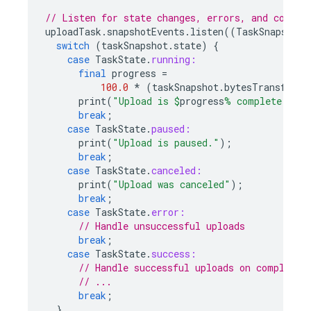
// Listen for state changes, errors, and comple
uploadTask
.
snapshotEvents
.
listen
((
TaskSnapshot
switch
(
taskSnapshot
.
state
)
{
case
TaskState
.
running:
final
progress
=
100.0
*
(
taskSnapshot
.
bytesTransferre
print
(
"Upload is 
$
progress
% complete."
);
break
;
case
TaskState
.
paused:
print
(
"Upload is paused."
);
break
;
case
TaskState
.
canceled:
print
(
"Upload was canceled"
);
break
;
case
TaskState
.
error:
// Handle unsuccessful uploads
break
;
case
TaskState
.
success:
// Handle successful uploads on complete
// ...
break
;
}