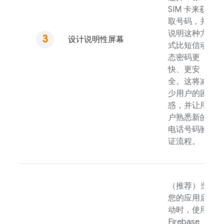
SIM 卡来获
取号码，并
说明这种方
设计说明性屏幕
式比短信动
态密码更
快、更安
全。这将减
少用户的困
惑，并让用
户熟悉新的
电话号码验
证流程。
（推荐）当
您的应用启
动时，使用
Firebase