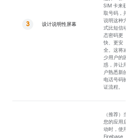
SIM 卡来获
取号码，并
说明这种方
设计说明性屏幕
式比短信动
态密码更
快、更安
全。这将减
少用户的困
惑，并让用
户熟悉新的
电话号码验
证流程。
（推荐）当
您的应用启
动时，使用
Firebase