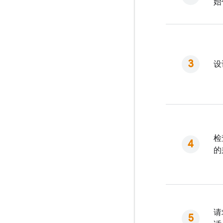
始
设
检
的
请