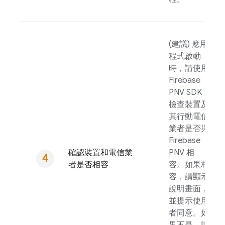
(建議) 應用
程式啟動
時，請使用
Firebase
PNV
SDK
檢查裝置及
其行動電信
業者是否與
Firebase
確認裝置和電信業
PNV
相
者是否相容
容。如果相
容，請顯示
說明畫面，
並提示使用
者同意。如