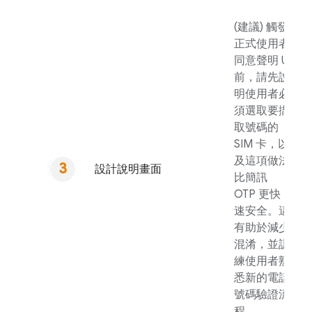
(建議) 觸發
正式使用者
同意聲明 UI
前，請先說
明使用者必
須選取要擷
取號碼的
SIM 卡，以
及這項做法
設計說明畫面
比簡訊
OTP 更快
速安全。這
有助於減少
混淆，並訓
練使用者熟
悉新的電話
號碼驗證流
程。