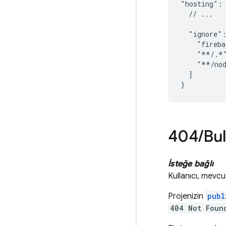
"hosting": 
  // ...

  "ignore":
    "fireba
    "**/.*"
    "**/nod
  ]

404
/
Bul
İsteğe bağlı
Kullanıcı, mevcu
Projenizin
publ
404 Not Foun