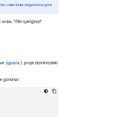
leri,
değerlerine göre
rewrites
rası, "i18n içeriğinizi"
ve
ignore
), proje dizininizdeki
de görünür: