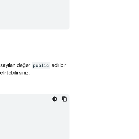
rsayılan değer
public
adlı bir
rtebilirsiniz.