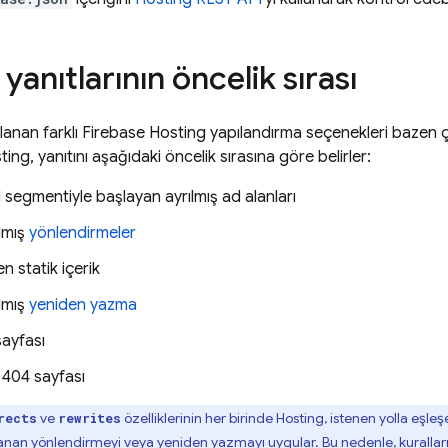
yanıtlarının öncelik sırası
lanan farklı
Firebase Hosting
yapılandırma seçenekleri bazen ç
ting
, yanıtını aşağıdaki öncelik sırasına göre belirler:
 segmentiyle başlayan ayrılmış ad alanları
ılmış
yönlendirmeler
n statik içerik
ılmış
yeniden yazma
ayfası
 404 sayfası
ve
özelliklerinin her birinde
Hosting
, istenen yolla eşleş
rects
rewrites
anan yönlendirmeyi veya yeniden yazmayı uygular. Bu nedenle, kurallar