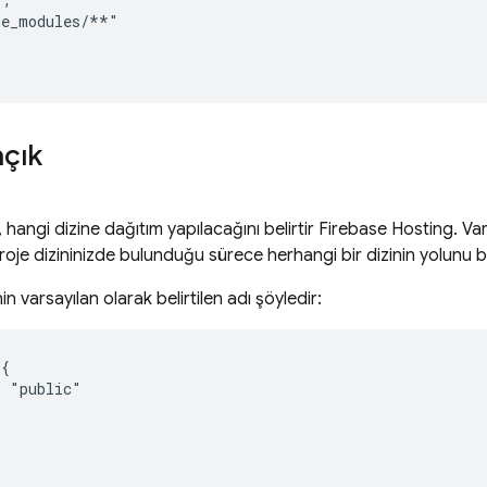
e_modules/**"

açık
, hangi dizine dağıtım yapılacağını belirtir
Firebase Hosting
. Va
roje dizininizde bulunduğu sürece herhangi bir dizinin yolunu beli
in varsayılan olarak belirtilen adı şöyledir:
{

 "public"
