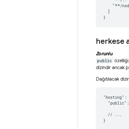
    "**/nod
  ]

herkese 
Zorunlu
public
özelliği
dizindir ancak p
Dağıtılacak dizin
"hosting": 
  "public":
  // ...
