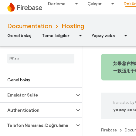
Derleme
Çalıştır
Doküm
Documentation
Hosting
Genel bakış
Temel bilgiler
Yapay zeka
如果您在构建
一款适用于
Genel bakış
Emulator Suite
yapay zeka 
Authentication
Telefon Numarası Doğrulama
Firebase
Docum