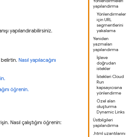
Yönlendirmeleri
yapılandırma
Yönlendirmeler
için URL
segmentlerini
nışı yapılandırabilirsiniz.
yakalama
Yeniden
yazmaları
yapılandırma
İşleve
belirtin.
Nasıl yapılacağını
doğrudan
istekler
İstekleri Cloud
in.
Run
kapsayıcısına
ağını öğrenin.
yönlendirme
Özel alan
oluşturma
Dynamic Links
Üstbilgileri
şin. Nasıl çalıştığını öğrenin:
yapılandırma
.html uzantılarını