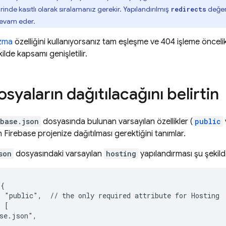
birinde kasıtlı olarak sıralamanız gerekir. Yapılandırılmış
değer
redirects
devam eder.
azma
özelliğini kullanıyorsanız tam eşleşme ve 404 işleme öncelik sı
ilde kapsamı genişletilir.
syaların dağıtılacağını belirtin
ebase.json
dosyasında bulunan varsayılan özellikler (
public
 Firebase projenize dağıtılması gerektiğini tanımlar.
son
dosyasındaki varsayılan
hosting
yapılandırması şu şekil
{

 "public",  // the only required attribute for 
Hosting
 [

se.json",

,
