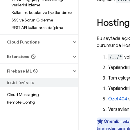
verilerini izleme
Kullanım
,
kotalar ve fiyatlandırma
Hosting
SSS ve Sorun Giderme
REST API kullanarak dağıtma
Bu sayfada açık
Cloud Functions
durumunda
Hos
Extensions
/__/*
yol
Yapılandır
Firebase ML
Tam eşleşe
İLGİLİ ÜRÜNLER
Yapılandır
Cloud Messaging
Özel 404
s
Remote Config
Varsayılan
Önemli:
redi
tarafından tanıml