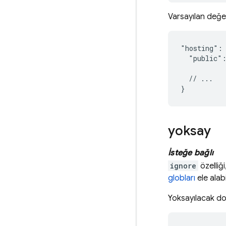
Varsayılan değeri
"hosting": 
  "public":
  // ...

yoksay
İsteğe bağlı
ignore
özelliği
globları
ele alabil
Yoksayılacak dos