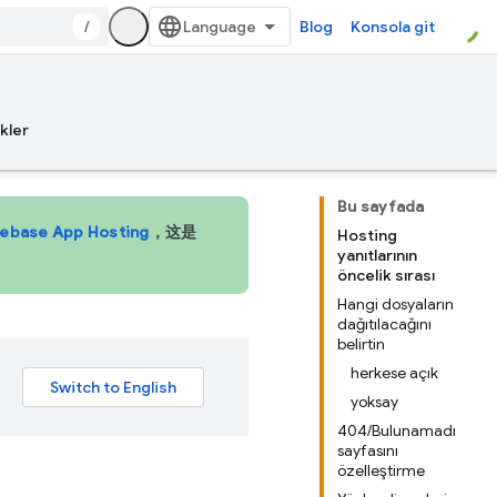
/
Blog
Konsola git
kler
Bu sayfada
rebase App Hosting
，这是
Hosting
yanıtlarının
öncelik sırası
Hangi dosyaların
dağıtılacağını
belirtin
herkese açık
yoksay
404/Bulunamadı
sayfasını
özelleştirme