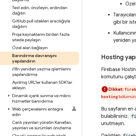
Özel
Test edin
,
önizleyin
,
ardından
dağıtın
Tarayıcıla
Git
Hub pull istekleri aracılığıyla
gibi bir is
dağıtım
Kullanıcını
Proje kaynaklarını birden fazla
sitede paylaşın
yeniden ya
Özel alan bağlayın
Barındırma davranışını
Hosting
yapı
yapılandırın
i18n yeniden yazma işlemlerini
Firebase Hosti
yapılandırma
komutunu çalıştı
Ayrılmış URL'ler kullanan SDK'lar
ekleyin
Dikkat:
fire
Dinamik içerik sunma ve mikro
bölümünü 
hosting
hizmetler barındırma
Bu sayfanın en a
Web çerçevelerini entegre
edin
bulabilirsiniz.
f
Canlı yayınları yönetin Kanalları
,
unutmayın.
yayınları ve sürümleri önizleme
Dağıtılan
fireb
Cloud Logging ile web isteği