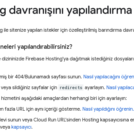
g davranışını yapılandırma
ng
ile sitenize yapılan istekler için özelleştirilmiş barındırma davra
 neleri yapılandırabilirsiniz?
e dizininizde
Firebase Hosting
'ya dağıtmak istediğiniz dosyaları 
ilmiş bir 404/Bulunamadı sayfası sunun.
Nasıl yapılacağını öğren
 veya sildiğiniz sayfalar için
redirects
ayarlayın.
Nasıl yapılac
hizmetini aşağıdaki amaçlardan herhangi biri için ayarlayın:
en fazla URL için aynı içeriği gösterme.
Nasıl yapıldığını öğrenin.
şlevi sunun veya
Cloud Run
URL'sinden
Hosting
kapsayıcısına eri
veya
kapsayıcı
.