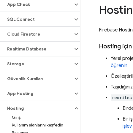
App Check
Hostin
SQL Connect
Firebase Hosti
Cloud Firestore
Hosting
için
Realtime Database
Yerel proj
Storage
öğrenin.
Özelleştir
Güvenlik Kuralları
Taşıdığınız
App Hosting
rewrites
Bird
Hosting
Giriş
Bir i
Kullanım alanlarını keşfedin
işlev
Başlama