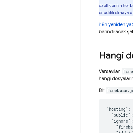
özelliklerinin her 
öncelikli olmaya 
i18n yeniden y
barındıracak şek
Hangi do
Varsayılan
fir
hangi dosyaların
Bir
firebase.j
"hosting": 
  "public":
  "ignore":
    "fireba
    "**/.*"