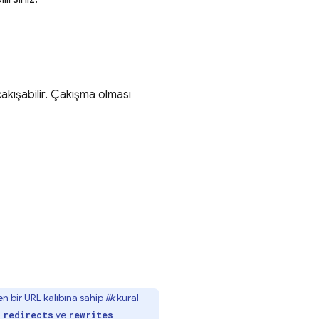
akışabilir. Çakışma olması
en bir URL kalıbına sahip
ilk
kural
ı
ve
redirects
rewrites