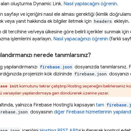
 alan oluşturma
Dynamic Link
.
Nasıl yapılacağını öğrenin.
rın sayfayı ve içeriğini nasıl ele alması gerektiği (kimlik doğrul
tek veya yanıt hakkında ek bilgiler iletmek için
headers
ekleyin.
n dil tercihine ve/veya ülkesine göre belirli içerikler sunmak için 
zma işlemlerini ayarlayın.
Nasıl yapacağınızı öğrenin
(farklı sayf
landırmanızı nerede tanımlarsınız?
ng
yapılandırmanızı
firebase.json
dosyanızda tanımlarsınız. 
rdığınızda projenizin kök dizininde
firebase.json
dosyanızı 
komutunu tekrar çalıştırıp
Hosting
seçeneğini belirlerseniz k
base init
varsayılan yapılandırmaya geri döndürerek üzerine yazar.
ltında, yalnızca
Firebase Hosting
'ü kapsayan
tam
firebase.
irebase.json
dosyasının
diğer Firebase hizmetlerinin yapıland
ase.json
içeriğini
Hosting
REST API
'yi kullanarak kontrol edebi