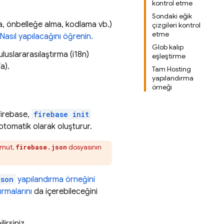
kontrol etme
Sondaki eğik
ama, önbelleğe alma, kodlama vb.)
çizgileri kontrol
etme
Nasıl yapılacağını öğrenin.
Glob kalıp
uluslararasılaştırma (i18n)
eşleştirme
a).
Tam Hosting
yapılandırma
örneği
Firebase,
firebase init
otomatik olarak oluşturur.
omut,
dosyasının
firebase.json
json
yapılandırma örneğini
ırmalarını
da içerebileceğini
lirsiniz.