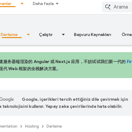
anlar
Daha fazla
Derleme
Çalıştır
Başvuru Kaynakları
Örne
服务器端渲染的 Angular 或 Next.js 应用，不妨试试我们新一代的
Fi
现代 Web 框架的全栈解决方案。
Google, içerikleri tercih ettiğiniz dile çevirmek için
teknolojisini kullanır. Yapay zeka çevirilerinde hata olabilir.
entation
Hosting
Derleme