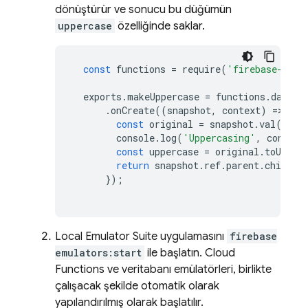
dönüştürür ve sonucu bu düğümün
uppercase
özelliğinde saklar.
const
functions
=
require
(
'firebase-func
exports
.
makeUppercase
=
functions
.
databa
.
onCreate
((
snapshot
,
context
)
=>
{
const
original
=
snapshot
.
val
();
console
.
log
(
'Uppercasing'
,
context
const
uppercase
=
original
.
toUpper
return
snapshot
.
ref
.
parent
.
child
(
'
});
Local Emulator Suite
uygulamasını
firebase
emulators:start
ile başlatın.
Cloud
Functions
ve veritabanı emülatörleri, birlikte
çalışacak şekilde otomatik olarak
yapılandırılmış olarak başlatılır.