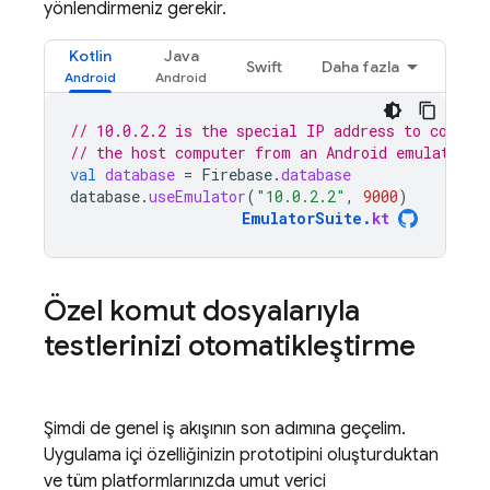
yönlendirmeniz gerekir.
Kotlin
Java
Swift
Daha fazla
// 10.0.2.2 is the special IP address to connec
// the host computer from an Android emulator.
val
database
=
Firebase
.
database
database
.
useEmulator
(
"10.0.2.2"
,
9000
)
EmulatorSuite
.
kt
Özel komut dosyalarıyla
testlerinizi otomatikleştirme
Şimdi de genel iş akışının son adımına geçelim.
Uygulama içi özelliğinizin prototipini oluşturduktan
ve tüm platformlarınızda umut verici