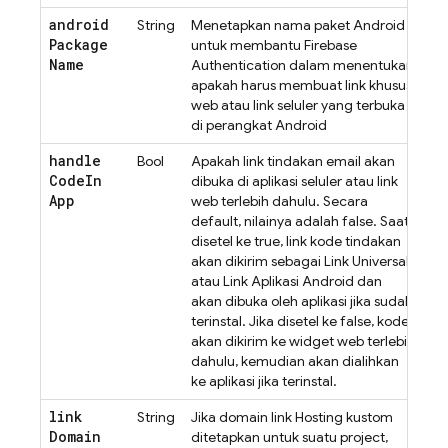
android
String
Menetapkan nama paket Android
Package
untuk membantu
Firebase
Name
Authentication
dalam menentukan
apakah harus membuat link khusus
web atau link seluler yang terbuka
di perangkat Android
handle
Bool
Apakah link tindakan email akan
Code
In
dibuka di aplikasi seluler atau link
App
web terlebih dahulu. Secara
default, nilainya adalah false. Saat
disetel ke true, link kode tindakan
akan dikirim sebagai Link Universal
atau Link Aplikasi Android dan
akan dibuka oleh aplikasi jika sudah
terinstal. Jika disetel ke false, kode
akan dikirim ke widget web terlebih
dahulu, kemudian akan dialihkan
ke aplikasi jika terinstal.
link
String
Jika domain link Hosting kustom
Domain
ditetapkan untuk suatu project,