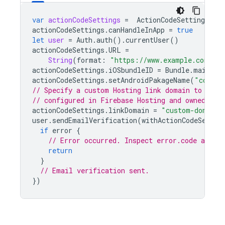
var
actionCodeSettings
=
ActionCodeSettings
.
ini
actionCodeSettings
.
canHandleInApp
=
true
let
user
=
Auth
.
auth
().
currentUser
()
actionCodeSettings
.
URL
=
String
(
format
:
"https://www.example.com/?e
actionCodeSettings
.
iOSbundleID
=
Bundle
.
main
.
bu
actionCodeSettings
.
setAndroidPakageName
(
"com.ex
// Specify a custom Hosting link domain to use.
// configured in Firebase Hosting and owned by 
actionCodeSettings
.
linkDomain
=
"custom-domain.
user
.
sendEmailVerification
(
withActionCodeSettin
if
error
{
// Error occurred. Inspect error.code and ha
return
}
// Email verification sent.
})