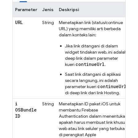
Parameter
Jenis
Deskripsi
URL
String
Menetapkan link (status/continue
URL) yang memiliki arti berbeda
dalam konteks lain:
Jika link ditangani di dalam
widget tindakan web, ini adalah
deep link dalam parameter
continueUrl
kueri
.
Saat link ditangani di aplikasi
secara langsung, ini adalah
continueUrl
parameter kueri
di deep link dari link
Hosting
.
i
String
Menetapkan ID paket iOS untuk
OSBundle
membantu
Firebase
ID
Authentication
dalam menentukan
apakah harus membuat link khusus
web atau link seluler yang terbuka
di perangkat Apple