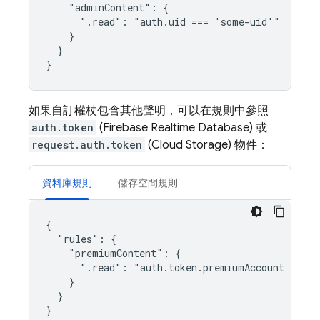
    "adminContent": {

      ".read": "auth.uid === 'some-uid'"

    }

  }

如果自訂權杖包含其他聲明，可以在規則中參照
auth.token
(
Firebase Realtime Database
) 或
request.auth.token
(
Cloud Storage
) 物件：
資料庫規則
儲存空間規則
{

  "rules": {

    "premiumContent": {

      ".read": "auth.token.premiumAccount === tr
    }

  }
