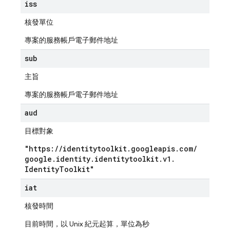
iss
核發單位
專案的服務帳戶電子郵件地址
sub
主旨
專案的服務帳戶電子郵件地址
aud
目標對象
"https:
/
/
identitytoolkit
.
googleapis
.
com
/
google
.
identity
.
identitytoolkit
.
v1
.
Identity
Toolkit"
iat
核發時間
目前時間，以 Unix 紀元起算，單位為秒