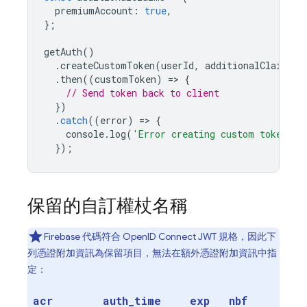
premiumAccount
:
true
,
};
getAuth
()
.
createCustomToken
(
userId
,
additionalClaims
)
.
then
((
customToken
)
=
>
{
// Send token back to client
})
.
catch
((
error
)
=
>
{
console
.
log
(
'Error creating custom token:'
,
});
保留的自訂權杖名稱
Firebase 代碼符合 OpenID Connect JWT 規格，因此下
列憑證附加資訊為保留項目，無法在額外憑證附加資訊中指
定：
acr
auth
_
time
exp
nbf