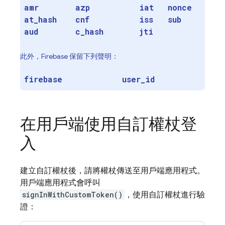
amr
azp
iat
nonce
at
_
hash
cnf
iss
sub
aud
c
_
hash
jti
此外，Firebase 保留下列聲明：
firebase
user
_
id
在用戶端使用自訂權杖登
入
建立自訂權杖後，請將權杖傳送至用戶端應用程式。
用戶端應用程式會呼叫
signInWithCustomToken()
，使用自訂權杖進行驗
證：