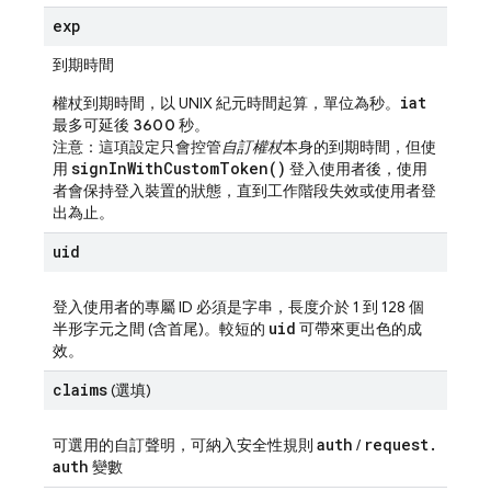
exp
到期時間
iat
權杖到期時間，以 UNIX 紀元時間起算，單位為秒。
最多可
延後 3600 秒
。
注意：這項設定只會控管
自訂權杖
本身的到期時間，但使
sign
In
With
Custom
Token(
)
用
登入使用者後，使用
者會保持登入裝置的狀態，直到工作階段失效或使用者登
出為止。
uid
登入使用者的專屬 ID 必須是字串，長度介於 1 到 128 個
uid
半形字元之間 (含首尾)。較短的
可帶來更出色的成
效。
claims
(選填)
auth
request
.
可選用的自訂聲明，可納入安全性規則
/
auth
變數