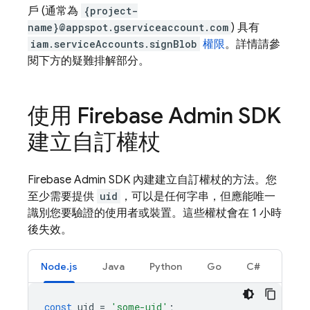
戶 (通常為
{project-
name}@appspot.gserviceaccount.com
) 具有
iam.serviceAccounts.signBlob
權限
。詳情請參
閱下方的疑難排解部分。
使用 Firebase Admin SDK
建立自訂權杖
Firebase Admin SDK 內建建立自訂權杖的方法。您
至少需要提供
uid
，可以是任何字串，但應能唯一
識別您要驗證的使用者或裝置。這些權杖會在 1 小時
後失效。
Node.js
Java
Python
Go
C#
const
uid
=
'some-uid'
;