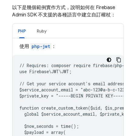
以下是幾個範例實作方式，說明如何在 Firebase
Admin SDK 不支援的各種語言中建立自訂權杖：
PHP
Ruby
使用
php-jwt
：
// Requires: composer require firebase/php-jwt
use Firebase\JWT\JWT;
// Get your service account's email address and
$service_account_email = "abc-123@a-b-c-123.iam
$private_key = "-----BEGIN PRIVATE KEY-----..."
function create_custom_token($uid, $is_premium_
  global $service_account_email, $private_key;
  $now_seconds = time();
  $payload = array(