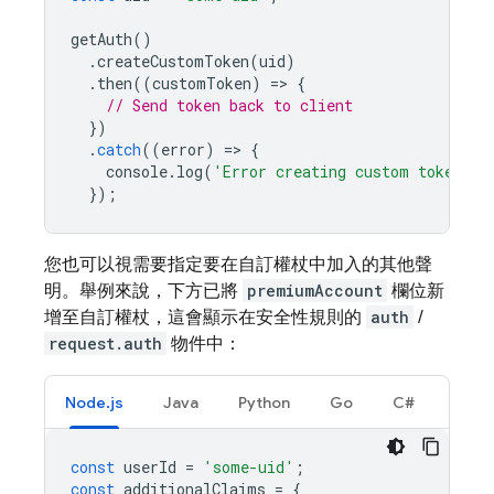
getAuth
()
.
createCustomToken
(
uid
)
.
then
((
customToken
)
=
>
{
// Send token back to client
})
.
catch
((
error
)
=
>
{
console
.
log
(
'Error creating custom token:'
,
});
您也可以視需要指定要在自訂權杖中加入的其他聲
明。舉例來說，下方已將
premiumAccount
欄位新
增至自訂權杖，這會顯示在安全性規則的
auth
/
request.auth
物件中：
Node.js
Java
Python
Go
C#
const
userId
=
'some-uid'
;
const
additionalClaims
=
{