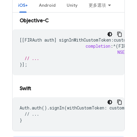
iOS+
Android
Unity
更多選項
Objective-C
[[
FIRAuth
auth
]
signInWithCustomToken
:
customTok
completion
:
^
(
FIRAuth
NSError
// ...
}];
Swift
Auth.auth().signIn(withCustomToken: customToken
  // ...
