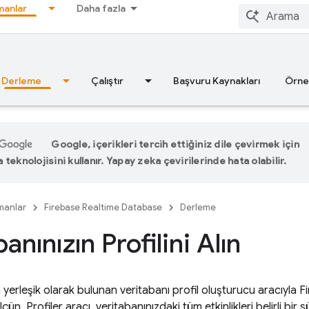
anlar
Daha fazla
Derleme
Çalıştır
Başvuru Kaynakları
Örne
Google, içerikleri tercih ettiğiniz dile çevirmek için
teknolojisini kullanır. Yapay zeka çevirilerinde hata olabilir.
manlar
Firebase Realtime Database
Derleme
anınızın Profilini Alın
a yerleşik olarak bulunan veritabanı profil oluşturucu aracıyla
F
çün. Profiler aracı, veritabanınızdaki tüm etkinlikleri belirli 