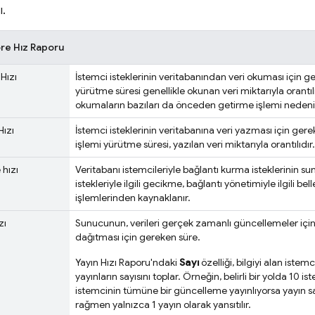
ı.
re Hız Raporu
Hızı
İstemci isteklerinin veritabanından veri okuması için 
yürütme süresi genellikle okunan veri miktarıyla orantı
okumaların bazıları da önceden getirme işlemi nedeniy
ızı
İstemci isteklerinin veritabanına veri yazması için ge
işlemi yürütme süresi, yazılan veri miktarıyla orantılıdır.
 hızı
Veritabanı istemcileriyle bağlantı kurma isteklerinin su
istekleriyle ilgili gecikme, bağlantı yönetimiyle ilgili b
işlemlerinden kaynaklanır.
zı
Sunucunun, verileri gerçek zamanlı güncellemeler için b
dağıtması için gereken süre.
Yayın Hızı Raporu'ndaki
Sayı
özelliği, bilgiyi alan istem
yayınların sayısını toplar. Örneğin, belirli bir yolda 10 
istemcinin tümüne bir güncelleme yayınlıyorsa yayın say
rağmen yalnızca 1 yayın olarak yansıtılır.