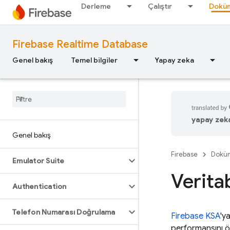
Derleme
Çalıştır
Doküm
Firebase Realtime Database
Genel bakış
Temel bilgiler
Yapay zeka
yapay zeka 
Genel bakış
Firebase
Dokü
Emulator Suite
Veritab
Authentication
Telefon Numarası Doğrulama
Firebase
KSA
'y
performansını öl