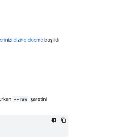
lerinizi dizine ekleme
başlıklı
ururken
--raw
işaretini