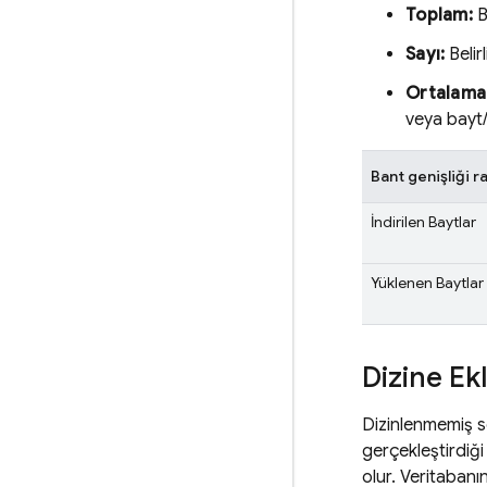
Toplam:
B
Sayı:
Belir
Ortalama
veya bayt
Bant genişliği r
İndirilen Baytlar
Yüklenen Baytlar
Dizine E
Dizinlenmemiş so
gerçekleştirdiği
olur. Veritaban