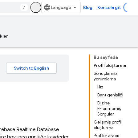
/
Blog
Konsola git
kler
Bu sayfada
Profil oluşturma
Sonuçlarınızı
yorumlama
Hız
Bant genişliği
Dizine
Eklenmemiş
Sorgular
Gelişmiş profil
oluşturma
irebase Realtime Database
Profiler aracı:
bir süre boyunca günlüğe kaydeder