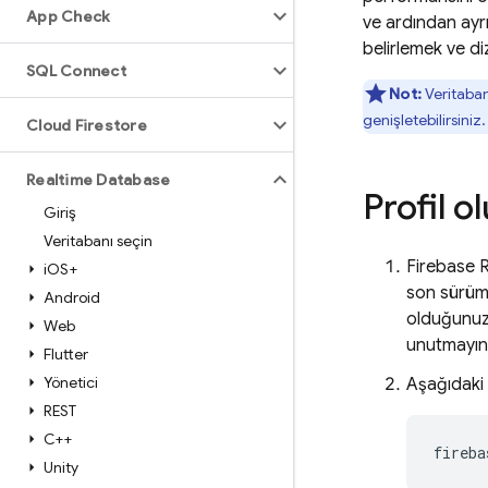
App Check
ve ardından ayrın
belirlemek ve di
SQL Connect
Not:
Veritabanı
genişletebilirsiniz.
Cloud Firestore
Realtime Database
Profil 
Giriş
Veritabanı seçin
Firebase 
i
OS+
son sürümü
Android
olduğunuzd
Web
unutmayın
Flutter
Yönetici
Aşağıdaki 
REST
C++
fireba
Unity