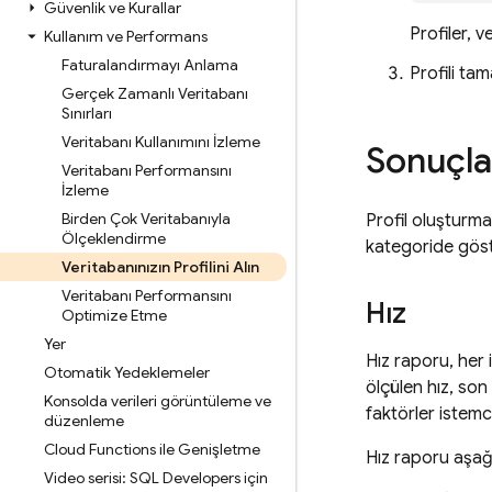
Güvenlik ve Kurallar
Profiler, 
Kullanım ve Performans
Faturalandırmayı Anlama
Profili ta
Gerçek Zamanlı Veritabanı
Sınırları
Veritabanı Kullanımını İzleme
Sonuçla
Veritabanı Performansını
İzleme
Birden Çok Veritabanıyla
Profil oluşturma
Ölçeklendirme
kategoride göst
Veritabanınızın Profilini Alın
Veritabanı Performansını
Hız
Optimize Etme
Yer
Hız raporu, her 
Otomatik Yedeklemeler
ölçülen hız, son 
Konsolda verileri görüntüleme ve
faktörler istemc
düzenleme
Cloud Functions ile Genişletme
Hız raporu aşağıd
Video serisi: SQL Developers için