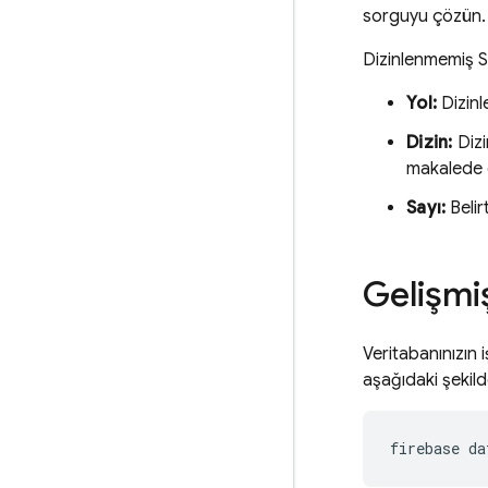
sorguyu çözün.
Dizinlenmemiş So
Yol:
Dizinl
Dizin:
Dizi
makalede d
Sayı:
Belir
Gelişmi
Veritabanınızın 
aşağıdaki şekild
firebase da