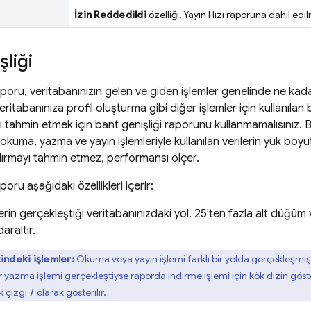
İzin Reddedildi
özelliği, Yayın Hızı raporuna dahil edi
şliği
aporu, veritabanınızın gelen ve giden işlemler genelinde ne kadar
eritabanınıza profil oluşturma gibi diğer işlemler için kullanılan
 tahmin etmek için bant genişliği raporunu kullanmamalısınız. B
okuma, yazma ve yayın işlemleriyle kullanılan verilerin yük bo
dırmayı tahmin etmez, performansı ölçer.
poru aşağıdaki özellikleri içerir:
erin gerçekleştiği veritabanınızdaki yol. 25'ten fazla alt düğüm v
araltır.
indeki işlemler:
Okuma veya yayın işlemi farklı bir yolda gerçekleşmiş 
r yazma işlemi gerçekleştiyse raporda indirme işlemi için kök dizin gösteri
k çizgi
olarak gösterilir.
/