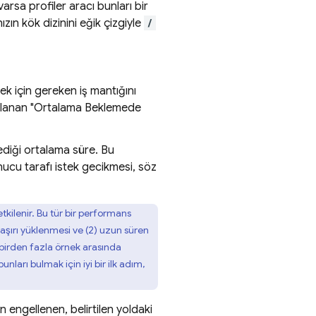
arsa profiler aracı bunları bir
zın kök dizinini eğik çizgiyle
/
ek için gereken iş mantığını
ıklanan "Ortalama Beklemede
diği ortalama süre. Bu
ucu tarafı istek gecikmesi, söz
kilenir. Bu tür bir performans
aşırı yüklenmesi ve (2) uzun süren
 birden fazla örnek arasında
nları bulmak için iyi bir ilk adım,
 engellenen, belirtilen yoldaki