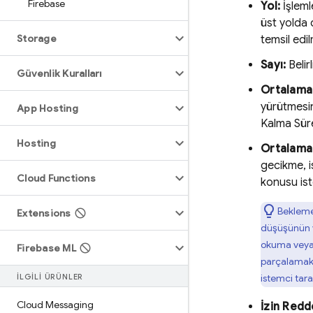
Firebase
Yol:
İşleml
üst yolda 
Storage
temsil edil
Sayı:
Belir
Güvenlik Kuralları
Ortalama 
yürütmesin
App Hosting
Kalma Süre
Hosting
Ortalama
gecikme, i
Cloud Functions
konusu ist
Bekleme
Extensions
düşüşünün y
okuma veya 
Firebase ML
parçalamak (
İLGİLİ ÜRÜNLER
istemci tara
Cloud Messaging
İzin Redde