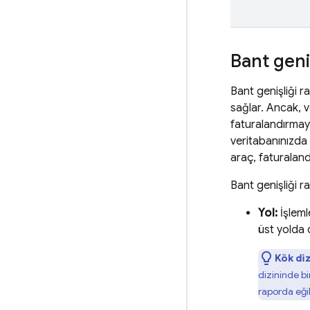
Bant geni
Bant genişliği r
sağlar. Ancak, v
faturalandırmayı
veritabanınızda 
araç, faturalan
Bant genişliği ra
Yol:
İşleml
üst yolda d
Kök diz
dizininde bi
raporda eği