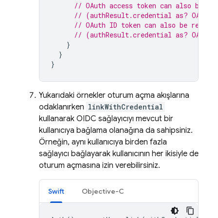
// OAuth access token can also be re
// (authResult.credential as? OAuthC
// OAuth ID token can also be retrie
// (authResult.credential as? OAuthC
}
}
}
Yukarıdaki örnekler oturum açma akışlarına
odaklanırken
linkWithCredential
kullanarak OIDC sağlayıcıyı mevcut bir
kullanıcıya bağlama olanağına da sahipsiniz.
Örneğin, aynı kullanıcıya birden fazla
sağlayıcı bağlayarak kullanıcının her ikisiyle de
oturum açmasına izin verebilirsiniz.
Swift
Objective-C