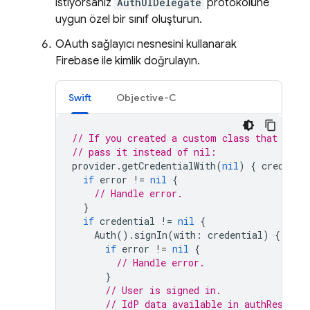
istiyorsanız
AuthUIDelegate
protokolüne
uygun özel bir sınıf oluşturun.
OAuth sağlayıcı nesnesini kullanarak
Firebase ile kimlik doğrulayın.
Swift
Objective-C
// If you created a custom class that conf
// pass it instead of nil:
provider
.
getCredentialWith
(
nil
)
{
credenti
if
error
!=
nil
{
// Handle error.
}
if
credential
!=
nil
{
Auth
().
signIn
(
with
:
credential
)
{
auth
if
error
!=
nil
{
// Handle error.
}
// User is signed in.
// IdP data available in authResult.