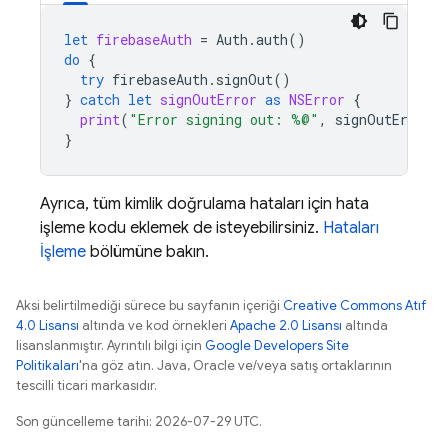
let
firebaseAuth
=
Auth
.
auth
()
do
{
try
firebaseAuth
.
signOut
()
}
catch
let
signOutError
as
NSError
{
print
(
"Error signing out: %@"
,
signOutError
)
}
Ayrıca, tüm kimlik doğrulama hataları için hata
işleme kodu eklemek de isteyebilirsiniz.
Hataları
İşleme
bölümüne bakın.
Aksi belirtilmediği sürece bu sayfanın içeriği
Creative Commons Atıf
4.0 Lisansı
altında ve kod örnekleri
Apache 2.0 Lisansı
altında
lisanslanmıştır. Ayrıntılı bilgi için
Google Developers Site
Politikaları
'na göz atın. Java, Oracle ve/veya satış ortaklarının
tescilli ticari markasıdır.
Son güncelleme tarihi: 2026-07-29 UTC.