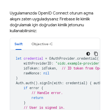
Uygulamanızda OpenID Connect oturum açma
akışını zaten uyguladıysanız Firebase ile kimlik
doğrulamak için doğrudan kimlik jetonunu
kullanabilirsiniz:
Swift
Objective-C
let
credential
=
OAuthProvider
.
credential
(
withProviderID
:
"oidc.example-provider"
,
/
idToken
:
idToken
,
// ID token from OpenID 
rawNonce
:
nil
)
Auth
.
auth
().
signIn
(
with
:
credential
)
{
authResu
if
error
{
// Handle error.
return
}
// User is signed in.