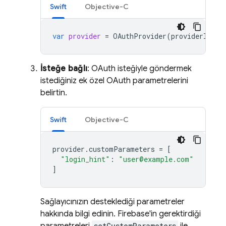
Swift
Objective-C
var
provider
=
OAuthProvider
(
providerID
:
"
İsteğe bağlı
: OAuth isteğiyle göndermek
istediğiniz ek özel OAuth parametrelerini
belirtin.
Swift
Objective-C
provider
.
customParameters
=
[
"login_hint"
:
"user@example.com"
]
Sağlayıcınızın desteklediği parametreler
hakkında bilgi edinin. Firebase'in gerektirdiği
setCustomParameters