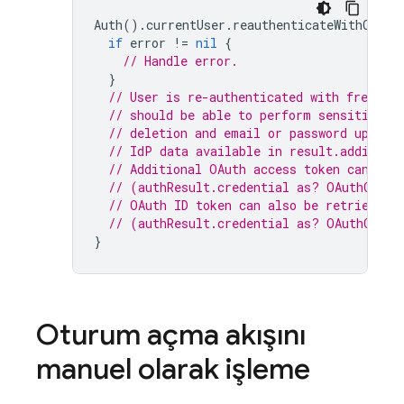
Auth
().
currentUser
.
reauthenticateWithCrede
if
error
!=
nil
{
// Handle error.
}
// User is re-authenticated with fresh t
// should be able to perform sensitive o
// deletion and email or password update
// IdP data available in result.addition
// Additional OAuth access token can als
// (authResult.credential as? OAuthCrede
// OAuth ID token can also be retrieved:
// (authResult.credential as? OAuthCrede
}
Oturum açma akışını
manuel olarak işleme