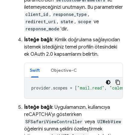
parametreleri
ile
iletemeyeceğinizi unutmayın. Bu parametreler
client_id
,
response_type
,
redirect_uri
,
state
,
scope
ve
response_mode
'dir.
İsteğe bağlı
: Kimlik doğrulama sağlayıcıdan
istemek istediğiniz temel profilin ötesindeki
ek OAuth 2.0 kapsamlarını belirtin.
Swift
Objective-C
provider
.
scopes
=
[
"mail.read"
,
"calendars
İsteğe bağlı
: Uygulamanızın, kullanıcıya
reCAPTCHA'yı gösterirken
SFSafariViewController
veya
UIWebView
öğelerini sunma şeklini özelleştirmek