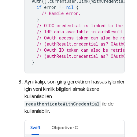
Auth
().
currentUser
.
link
(
withCredential
:
cr
if
error
!=
nil
{
// Handle error.
}
// OIDC credential is linked to the curr
// IdP data available in authResult.addi
// OAuth access token can also be retrie
// (authResult.credential as? OAuthCrede
// OAuth ID token can also be retrieved:
// (authResult.credential as? OAuthCrede
}
Aynı kalıp, son giriş gerektiren hassas işlemler
için yeni kimlik bilgileri almak üzere
kullanılabilen
reauthenticateWithCredential
ile de
kullanılabilir.
Swift
Objective-C