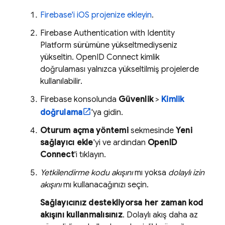
Firebase'i iOS projenize ekleyin
.
Firebase Authentication
with Identity
Platform
sürümüne yükseltmediyseniz
yükseltin. OpenID Connect kimlik
doğrulaması yalnızca yükseltilmiş projelerde
kullanılabilir.
Firebase
konsolunda
Güvenlik
>
Kimlik
doğrulama
'ya gidin.
Oturum açma yöntemi
sekmesinde
Yeni
sağlayıcı ekle
'yi ve ardından
OpenID
Connect
'i tıklayın.
Yetkilendirme kodu akışını
mı yoksa
dolaylı izin
akışını
mı kullanacağınızı seçin.
Sağlayıcınız destekliyorsa her zaman kod
akışını kullanmalısınız
. Dolaylı akış daha az