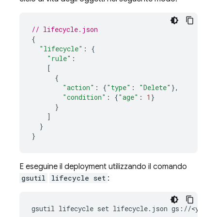
// lifecycle.json
{
"lifecycle"
:
{
"rule"
:
[
{
"action"
:
{
"type"
:
"Delete"
},
"condition"
:
{
"age"
:
1
}
}
]
}
}
E eseguine il deployment utilizzando il comando
gsutil
lifecycle set
:
gsutil lifecycle set lifecycle.json gs://<your-