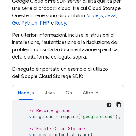
Google Cloud
offre SDK server di alta qualità per
una serie di prodotti cloud, tra cui
Cloud Storage
.
Queste librerie sono disponibili in
Node.js
,
Java
,
Go
,
Python
,
PHP
, e
Ruby
.
Per ulteriori informazioni, incluse le istruzioni di
installazione, l'autenticazione e la risoluzione dei
problemi, consulta la documentazione specifica
della piattaforma collegata sopra.
Di seguito è riportato un esempio di utilizzo
dell'
Google Cloud Storage
SDK:
Node.js
Java
Go
Altro
// Require gcloud
var
gcloud
=
require
(
'google-cloud'
);
// Enable 
Cloud Storage
var
gcs
=
gcloud
.
storage
({