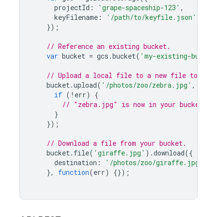
projectId
:
'grape-spaceship-123'
,
keyFilename
:
'/path/to/keyfile.json'
});
// Reference an existing bucket.
var
bucket
=
gcs
.
bucket
(
'my-existing-bucket
// Upload a local file to a new file to be c
bucket
.
upload
(
'/photos/zoo/zebra.jpg'
,
func
if
(
!
err
)
{
// "zebra.jpg" is now in your bucket.
}
});
// Download a file from your bucket.
bucket
.
file
(
'giraffe.jpg'
).
download
({
destination
:
'/photos/zoo/giraffe.jpg'
},
function
(
err
)
{});