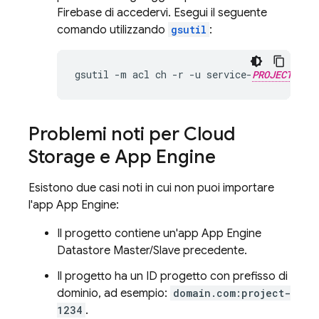
Firebase di accedervi. Esegui il seguente
comando utilizzando
gsutil
:
gsutil
-
m
acl
ch
-
r
-
u
service
-
PROJECT_NUM
Problemi noti per
Cloud
Storage
e
App Engine
Esistono due casi noti in cui non puoi importare
l'app
App Engine
:
Il progetto contiene un'app
App Engine
Datastore
Master/Slave precedente.
Il progetto ha un ID progetto con prefisso di
dominio, ad esempio:
domain.com:project-
1234
.