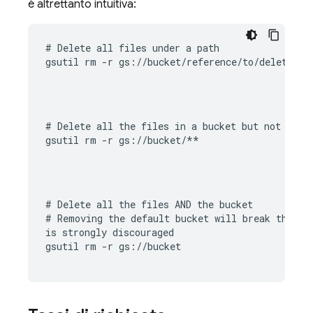
è altrettanto intuitiva:
# Delete all files under a path

gsutil rm -r gs://bucket/reference/to/delete
# Delete all the files in a bucket but not the b
gsutil rm -r gs://bucket/**
# Delete all the files AND the bucket

# Removing the default bucket will break the 
Fi
is strongly discouraged

gsutil rm -r gs://bucket