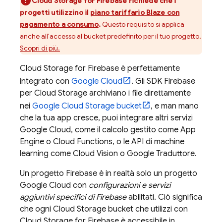
Cloud Storage for Firebase
richiede che i
progetti utilizzino il
piano tariffario Blaze con
pagamento a consumo
.
Questo requisito si applica
anche all'accesso al bucket predefinito per il tuo progetto.
Scopri di più.
Cloud Storage for Firebase
è perfettamente
integrato con
Google Cloud
. Gli SDK
Firebase
per
Cloud Storage
archiviano i file direttamente
nei
Google Cloud Storage
bucket
, e man mano
che la tua app cresce, puoi integrare altri servizi
Google Cloud
, come il calcolo gestito come
App
Engine
o Cloud Functions, o le API di machine
learning come Cloud Vision o Google Traduttore.
Un progetto Firebase è in realtà solo un progetto
Google Cloud
con
configurazioni e servizi
aggiuntivi specifici di Firebase
abilitati. Ciò significa
che ogni
Cloud Storage
bucket che utilizzi con
Cloud Storage for Firebase
è accessibile in