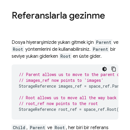
Referanslarla gezinme
Dosya hiyerarşimizde yukarı gitmek için
Parent
ve
Root
yöntemlerini de kullanabilirsiniz.
Parent
bir
seviye yukarı giderken
Root
en üste gider.
// Parent allows us to move to the parent of a 
// images_ref now points to 'images'
StorageReference
images_ref
=
space_ref
.
Parent
(
// Root allows us to move all the way back to t
// root_ref now points to the root
StorageReference
root_ref
=
space_ref
.
Root
();
Child
,
Parent
ve
Root
, her biri bir referans