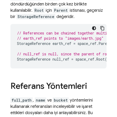
döndürdüğünden birden çok kez birlikte
kullanılabilir.
Root
için
Parent
istisnası, geçersiz
bir
StorageReference
değeridir.
// References can be chained together multiple 
// earth_ref points to "images/earth.jpg"
StorageReference
earth_ref
=
space_ref
.
Parent
()
// null_ref is null, since the parent of root i
StorageReference
null_ref
=
space_ref
.
Root
().
Pa
Referans Yöntemleri
full_path
,
name
ve
bucket
yöntemlerini
kullanarak referansları inceleyebilir ve işaret
ettikleri dosyaları daha iyi anlayabilirsiniz. Bu