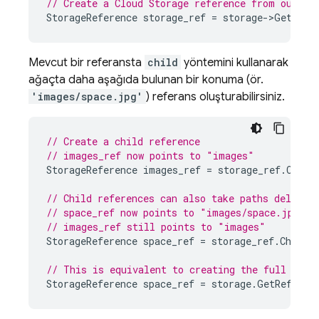
// Create a 
Cloud Storage
 reference from our st
StorageReference
storage_ref
=
storage
->
GetRefe
Mevcut bir referansta
child
yöntemini kullanarak
ağaçta daha aşağıda bulunan bir konuma (ör.
'images/space.jpg'
) referans oluşturabilirsiniz.
// Create a child reference
// images_ref now points to "images"
StorageReference
images_ref
=
storage_ref
.
Child
// Child references can also take paths delimit
// space_ref now points to "images/space.jpg"
// images_ref still points to "images"
StorageReference
space_ref
=
storage_ref
.
Child
(
// This is equivalent to creating the full refe
StorageReference
space_ref
=
storage
.
GetReferen