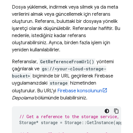
Dosya yüklemek, indirmek veya silmek ya da meta
verilerini almak veya güncellemek için referans
oluşturun. Referans, buluttaki bir dosyaya yönelik
işaretçi olarak düşünülebilir. Referanslar hafiftir. Bu
nedenle, istediğiniz kadar referans
oluşturabilirsiniz. Ayrıca, birden fazla işlem için
yeniden kullanılabilirler.
Referanslar,
GetReferenceFromUrl()
yöntemi
çağrılarak ve
gs://<your-cloud-storage-
bucket>
biçiminde bir URL geçirilerek Firebase
uygulamanızdaki
storage
hizmetinden
oluşturulur. Bu URL'yi
Firebase
konsolunun
Depolama
bölümünde bulabilirsiniz.
// Get a reference to the storage service, usin
Storage
*
storage
=
Storage
::
GetInstance
(
app
);