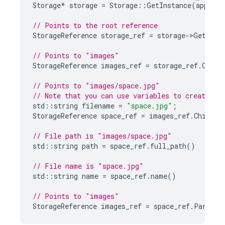
Storage
*
storage
=
Storage
::
GetInstance
(
app
);
// Points to the root reference
StorageReference
storage_ref
=
storage
->
GetRefe
// Points to "images"
StorageReference
images_ref
=
storage_ref
.
Child
// Points to "images/space.jpg"
// Note that you can use variables to create ch
std
::
string
filename
=
"space.jpg"
;
StorageReference
space_ref
=
images_ref
.
Child
(
f
// File path is "images/space.jpg"
std
::
string
path
=
space_ref
.
full_path
()
// File name is "space.jpg"
std
::
string
name
=
space_ref
.
name
()
// Points to "images"
StorageReference
images_ref
=
space_ref
.
Parent
(