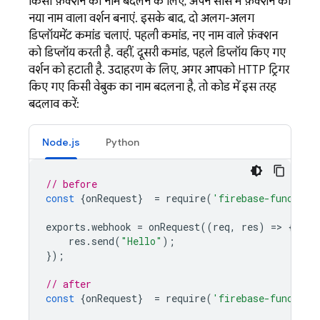
किसी फ़ंक्शन का नाम बदलने के लिए, अपने सोर्स में फ़ंक्शन का
नया नाम वाला वर्शन बनाएं. इसके बाद, दो अलग-अलग
डिप्लॉयमेंट कमांड चलाएं. पहली कमांड, नए नाम वाले फ़ंक्शन
को डिप्लॉय करती है. वहीं, दूसरी कमांड, पहले डिप्लॉय किए गए
वर्शन को हटाती है. उदाहरण के लिए, अगर आपको HTTP ट्रिगर
किए गए किसी वेबुक का नाम बदलना है, तो कोड में इस तरह
बदलाव करें:
Node.js
Python
// before
const
{
onRequest
}
=
require
(
'firebase-function
exports
.
webhook
=
onRequest
((
req
,
res
)
=
>
{
res
.
send
(
"Hello"
);
});
// after
const
{
onRequest
}
=
require
(
'firebase-function