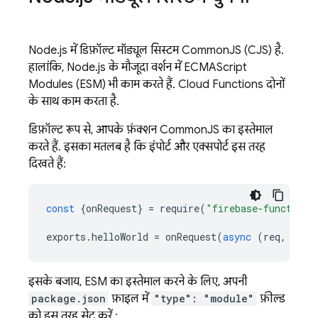
Node.js में डिफ़ॉल्ट मॉड्यूल सिस्टम CommonJS (CJS) है.
हालांकि, Node.js के मौजूदा वर्शन में ECMAScript
Modules (ESM) भी काम करते हैं.
Cloud Functions
दोनों
के साथ काम करता है.
डिफ़ॉल्ट रूप से, आपके फ़ंक्शन CommonJS का इस्तेमाल
करते हैं. इसका मतलब है कि इंपोर्ट और एक्सपोर्ट इस तरह
दिखते हैं:
const
{
onRequest
}
=
require
(
"firebase-functions
exports
.
helloWorld
=
onRequest
(
async
(
req
,
res
)
इसके बजाय, ESM का इस्तेमाल करने के लिए, अपनी
package.json
फ़ाइल में
"type": "module"
फ़ील्ड
को इस तरह सेट करें :