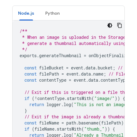
Node.js
Python
/**
 * When an image is uploaded in the Storage buc
 * generate a thumbnail automatically using sha
 */
exports
.
generateThumbnail
=
onObjectFinalized
({
const
fileBucket
=
event
.
data
.
bucket
;
// Stor
const
filePath
=
event
.
data
.
name
;
// File pat
const
contentType
=
event
.
data
.
contentType
;
/
// Exit if this is triggered on a file that i
if
(
!
contentType
.
startsWith
(
"image/"
))
{
return
logger
.
log
(
"This is not an image."
);
}
// Exit if the image is already a thumbnail.
const
fileName
=
path
.
basename
(
filePath
);
if
(
fileName
.
startsWith
(
"thumb_"
))
{
return
logger
.
log
(
"Already a Thumbnail."
);