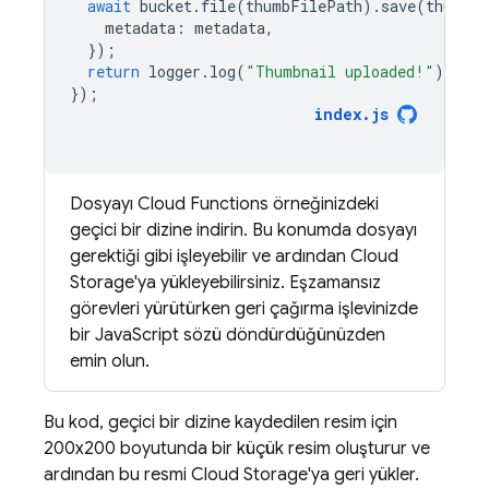
await
bucket
.
file
(
thumbFilePath
).
save
(
thumbna
metadata
:
metadata
,
});
return
logger
.
log
(
"Thumbnail uploaded!"
);
});
index
.
js
Dosyayı
Cloud Functions
örneğinizdeki
geçici bir dizine indirin. Bu konumda dosyayı
gerektiği gibi işleyebilir ve ardından
Cloud
Storage
'ya yükleyebilirsiniz. Eşzamansız
görevleri yürütürken geri çağırma işlevinizde
bir JavaScript sözü döndürdüğünüzden
emin olun.
Bu kod, geçici bir dizine kaydedilen resim için
200x200 boyutunda bir küçük resim oluşturur ve
ardından bu resmi
Cloud Storage
'ya geri yükler.