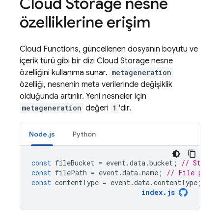
Cloud Storage
nesne
özelliklerine erişim
Cloud Functions
, güncellenen dosyanın boyutu ve
içerik türü gibi bir dizi
Cloud Storage
nesne
özelliğini kullanıma sunar.
metageneration
özelliği, nesnenin meta verilerinde değişiklik
olduğunda artırılır. Yeni nesneler için
metageneration
değeri
1
'dir.
Node.js
Python
const
fileBucket
=
event
.
data
.
bucket
;
// Storag
const
filePath
=
event
.
data
.
name
;
// File path 
const
contentType
=
event
.
data
.
contentType
;
// 
index.js