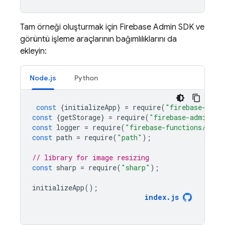
Tam örneği oluşturmak için
Firebase
Admin SDK
ve
görüntü işleme araçlarının bağımlılıklarını da
ekleyin:
Node.js
Python
const
{
initializeApp
}
=
require
(
"firebase-admi
const
{
getStorage
}
=
require
(
"firebase-admin/st
const
logger
=
require
(
"firebase-functions/logg
const
path
=
require
(
"path"
);
// library for image resizing
const
sharp
=
require
(
"sharp"
);
initializeApp
();
index
.
js