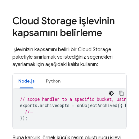
Cloud Storage
işlevinin
kapsamını belirleme
İşlevinizin kapsamını belirli bir
Cloud Storage
paketiyle sınırlamak ve istediğiniz seçenekleri
ayarlamak için aşağıdaki kalıbı kullanın:
Node.js
Python
// scope handler to a specific bucket, using st
exports
.
archivedopts
=
onObjectArchived
({
bucke
//…
});
Buna karşılık, örnek küçük resim oluşturucu işlevi,