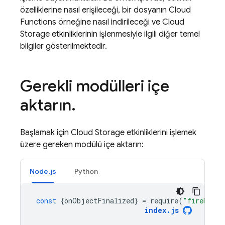
özelliklerine nasıl erişileceği, bir dosyanın
Cloud
Functions
örneğine nasıl indirileceği ve
Cloud
Storage
etkinliklerinin işlenmesiyle ilgili diğer temel
bilgiler gösterilmektedir.
Gerekli modülleri içe
aktarın
.
Başlamak için
Cloud Storage
etkinliklerini işlemek
üzere gereken modülü içe aktarın:
Node.js
Python
const
{
onObjectFinalized
}
=
require
(
"firebase-
index
.
js