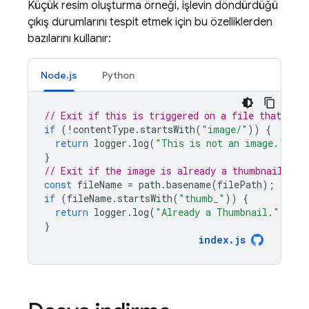
Küçük resim oluşturma örneği, işlevin döndürdüğü
çıkış durumlarını tespit etmek için bu özelliklerden
bazılarını kullanır:
Node.js
Python
// Exit if this is triggered on a file that is 
if
(
!
contentType
.
startsWith
(
"image/"
))
{
return
logger
.
log
(
"This is not an image."
);
}
// Exit if the image is already a thumbnail.
const
fileName
=
path
.
basename
(
filePath
);
if
(
fileName
.
startsWith
(
"thumb_"
))
{
return
logger
.
log
(
"Already a Thumbnail."
);
}
index
.
js