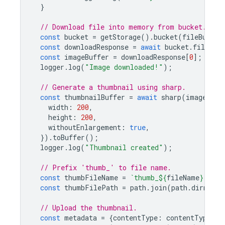
}
// Download file into memory from bucket.
const
bucket
=
getStorage
().
bucket
(
fileBucket
const
downloadResponse
=
await
bucket
.
file
(
fi
const
imageBuffer
=
downloadResponse
[
0
];
logger
.
log
(
"Image downloaded!"
);
// Generate a thumbnail using sharp.
const
thumbnailBuffer
=
await
sharp
(
imageBuff
width
:
200
,
height
:
200
,
withoutEnlargement
:
true
,
}).
toBuffer
();
logger
.
log
(
"Thumbnail created"
);
// Prefix 'thumb_' to file name.
const
thumbFileName
=
`thumb_
${
fileName
}
`
;
const
thumbFilePath
=
path
.
join
(
path
.
dirname
(
// Upload the thumbnail.
const
metadata
=
{
contentType
:
contentType
};