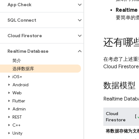
App Check
Realtime
要简单的
SQL Connect
Cloud Firestore
还有哪
Realtime Database
在考虑了上述重
简介
Cloud Firestore
选择数据库
i
OS+
数据模型
Android
Web
Realtime Datab
Flutter
Admin
Cloud
[
REST
Firestore
C++
将数据存储为文
Unity