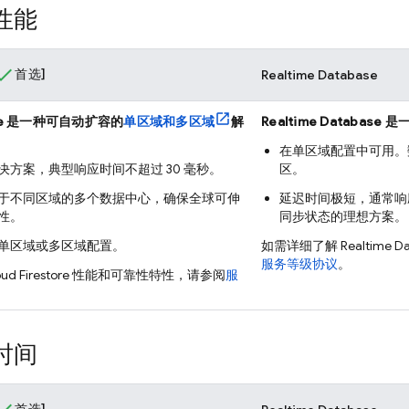
性能
首选]
Realtime Database
e
是一种可自动扩容的
单区域和多区域
解
Realtime Database
是
在单区域配置中可用。
决方案，典型响应时间不超过 30 毫秒。
区。
于不同区域的多个数据中心，确保全球可伸
延迟时间极短，通常响应
性。
同步状态的理想方案。
单区域或多区域配置。
如需详细了解
Realtime D
服务等级协议
。
ud Firestore
性能和可靠性特性，请参阅
服
时间
首选]