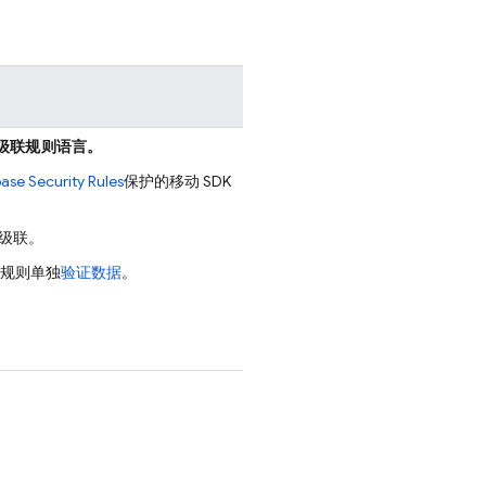
级联规则语言。
base
Security Rules
保护的移动 SDK
级联。
规则单独
验证数据
。