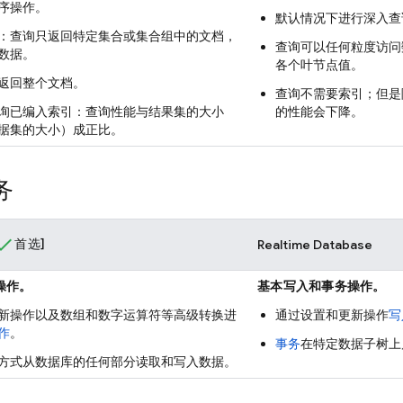
序操作。
默认情况下进行深入查
：查询只返回特定集合或集合组中的文档，
查询可以任何粒度访问数
数据。
各个叶节点值。
返回整个文档。
查询不需要索引；但是
询已编入索引：查询性能与结果集的大小
的性能会下降。
据集的大小）成正比。
务
首选]
Realtime Database
操作。
基本写入和事务操作。
新操作以及数组和数字运算符等高级转换进
通过设置和更新操作
写
作
。
事务
在特定数据子树上
方式从数据库的任何部分读取和写入数据。