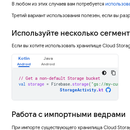
В любом из этих случаев вам потребуется
использов
Третий вариант использования полезен, если вы раз
Используйте несколько сегмен
Если вы хотите использовать хранилище
Cloud Stora
Kotlin
Java
// Get a non-default Storage bucket
val
storage
=
Firebase
.
storage
(
"gs://my-custom-
StorageActivity
.
kt
Работа с импортными ведрами
При импорте существующего хранилища
Cloud Stora