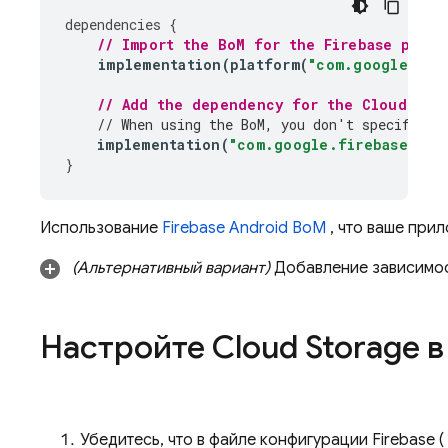
dependencies
{
// Import the 
BoM
 for the Firebase platf
implementation
(
platform
(
"com.google.fir
// Add the dependency for the 
Cloud Sto
// When using the 
BoM
, you don't specify ve
implementation
(
"com.google.firebase:fir
}
Использование
Firebase Android BoM
, что ваше при
(Альтернативный вариант)
Добавление зависимос
Настройте
Cloud Storage
в
Убедитесь, что в файле конфигурации Firebase (