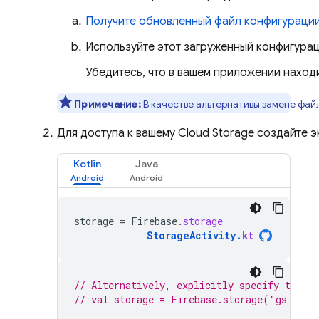
Получите обновленный файл конфигурации
Используйте этот загруженный конфигура
Убедитесь, что в вашем приложении наход
Примечание:
В качестве альтернативы замене фай
Для доступа к вашему
Cloud Storage
создайте э
Kotlin
Java
storage
=
Firebase
.
storage
StorageActivity
.
kt
// Alternatively, explicitly specify the b
// val storage = Firebase.storage("gs://
BU