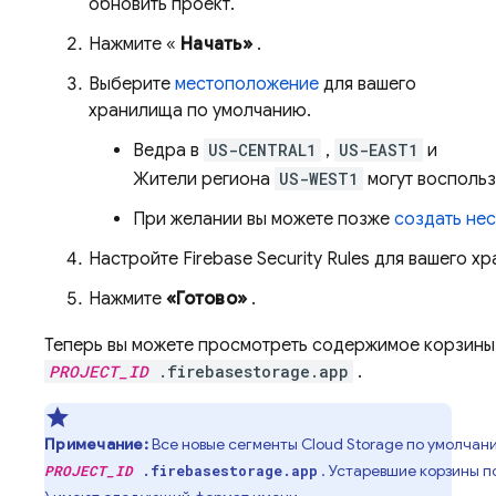
обновить проект.
Нажмите «
Начать»
.
Выберите
местоположение
для вашего
хранилища по умолчанию.
Ведра в
US-CENTRAL1
,
US-EAST1
и
Жители региона
US-WEST1
могут восполь
При желании вы можете позже
создать не
Настройте
Firebase Security Rules
для вашего хр
Нажмите
«Готово»
.
Теперь вы можете просмотреть содержимое корзины
PROJECT_ID
.firebasestorage.app
.
Примечание:
Все новые сегменты
Cloud Storage
по умолчани
. Устаревшие корзины 
PROJECT_ID
.firebasestorage.app